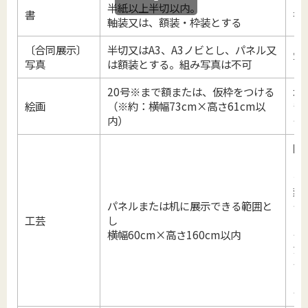
半紙以上半切以内。
書
書
軸装又は、額装・枠装とする
〔合同展示〕
半切又はA3、A3ノビとし、パネル又
写
写真
は額装とする。組み写真は不可
20号※まで額または、仮枠をつける
水
絵画
（※約：横幅73cm×高さ61cm以
ぎ
内）
ー
陶
ン
ク
刻
パネルまたは机に展示できる範囲と
ー
工芸
し
ラ
横幅60cm×高さ160cm以内
ー
た
イ
ュ
ー