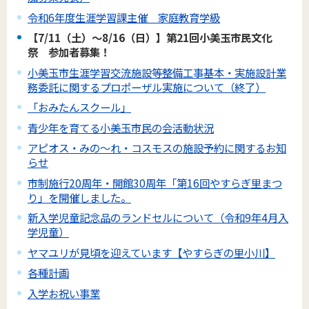
令和6年度生涯学習課主催 家庭教育学級
【7/11（土）～8/16（日）】第21回小美玉市民文化
祭 参加者募集！
小美玉市生涯学習交流施設等整備工事基本・実施設計業
務委託に関するプロポーザル実施について（終了）
「おみたんスクール」
青少年を育てる小美玉市民の会活動状況
アピオス・みの～れ・コスモスの施設予約に関するお知
らせ
市制施行20周年・開館30周年「第16回やすらぎ里まつ
り」を開催しました。
新入学児童記念品のランドセルについて（令和9年4月入
学児童）
ヤマユリが見頃を迎えています【やすらぎの里小川】
各種計画
入学お祝い事業