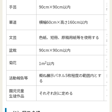
洋
手芸
90cm×90cm以内
物
生
華道
横幅60cm×高さ160cm以内
メ
短
文芸
色紙、短冊、原稿用紙等を使用する
絵
盆栽
90cm×90cm以内
盆
盆
菊花
2
1m
以内
崖
概ね展示パネル5枚程度の範囲内とす
郷
活動報告等
る
展
園児児童
習
それぞれ別に定める
生徒作品
作