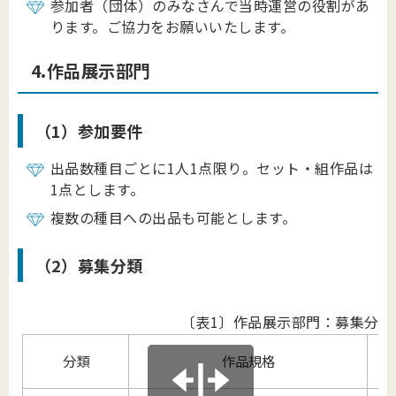
参加者（団体）のみなさんで当時運営の役割があ
ります。ご協力をお願いいたします。
4.作品展示部門
（1）参加要件
出品数種目ごとに1人1点限り。セット・組作品は
1点とします。
複数の種目への出品も可能とします。
（2）募集分類
〔表1〕作品展示部門：募集分類
種
分類
作品規格