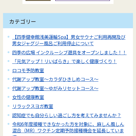
カテゴリー
【四季健幸館浅美運輸Spa】男女サウナご利用再開及び
男女ジャグジー風呂ご利用停止について
四季の広場 インクルーシブ遊具をオープンしました！！
「元気アップ！リいばらき」で楽しく健康づくり！
ロコモ予防教室
代謝アップ教室～カラダひきしめコース～
代謝アップ教室～ゆがみリセットコース～
女性の健康教室
リラックスヨガ教室
認知症でも自分らしい過ごし方を考えてみませんか？
令和6年度接種できなかった方を対象に、麻しん風しん
混合（MR）ワクチン定期予防接種機会を延長していま