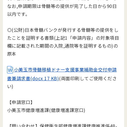
なお,申請期限は骨髄等の提供が完了した日から90日
以内です。
◎(公財)日本骨髄バンクが発行する骨髄等の提供をし
たことを証明する書類(上記1「申請内容」の対象項目
欄に記載された期間の入院,通院等を証明するもの)の
原本
小美玉市骨髄移植ドナー支援事業補助金交付申請
書兼請求書
(docx 17 KB)
(両面印刷してご使用くださ
い)
【申請窓口】
小美玉市健康増進課(健康増進課窓口)
【問い合わせ】保健衛生部健康増進課健康推進係48-