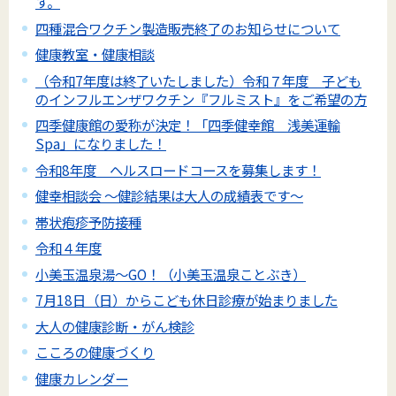
す。
四種混合ワクチン製造販売終了のお知らせについて
健康教室・健康相談
（令和7年度は終了いたしました）令和７年度 子ども
のインフルエンザワクチン『フルミスト』をご希望の方
四季健康館の愛称が決定！「四季健幸館 浅美運輸
Spa」になりました！
令和8年度 ヘルスロードコースを募集します！
健幸相談会 ～健診結果は大人の成績表です～
帯状疱疹予防接種
令和４年度
小美玉温泉湯～GO！（小美玉温泉ことぶき）
7月18日（日）からこども休日診療が始まりました
大人の健康診断・がん検診
こころの健康づくり
健康カレンダー