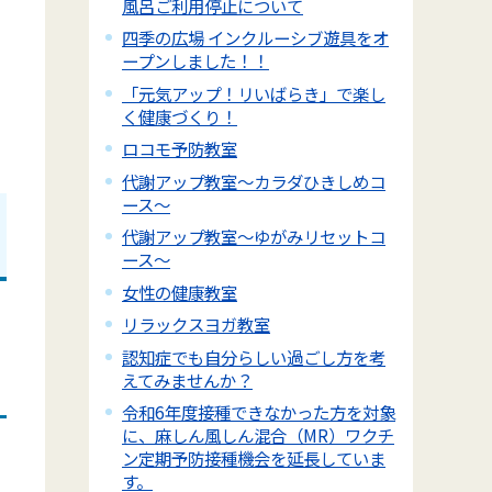
風呂ご利用停止について
四季の広場 インクルーシブ遊具をオ
ープンしました！！
「元気アップ！リいばらき」で楽し
く健康づくり！
ロコモ予防教室
代謝アップ教室～カラダひきしめコ
ース～
代謝アップ教室～ゆがみリセットコ
ース～
女性の健康教室
リラックスヨガ教室
認知症でも自分らしい過ごし方を考
えてみませんか？
令和6年度接種できなかった方を対象
に、麻しん風しん混合（MR）ワクチ
ン定期予防接種機会を延長していま
す。