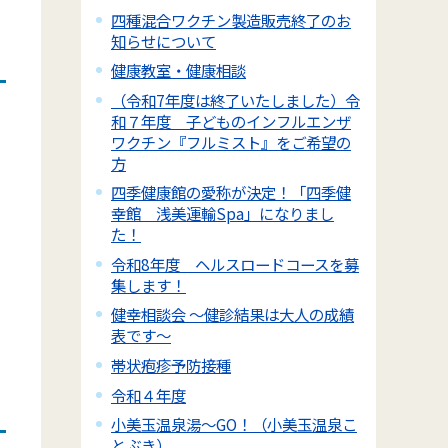
四種混合ワクチン製造販売終了のお
知らせについて
健康教室・健康相談
（令和7年度は終了いたしました）令
和７年度 子どものインフルエンザ
ワクチン『フルミスト』をご希望の
方
四季健康館の愛称が決定！「四季健
幸館 浅美運輸Spa」になりまし
た！
令和8年度 ヘルスロードコースを募
集します！
健幸相談会 ～健診結果は大人の成績
表です～
帯状疱疹予防接種
令和４年度
小美玉温泉湯～GO！（小美玉温泉こ
とぶき）