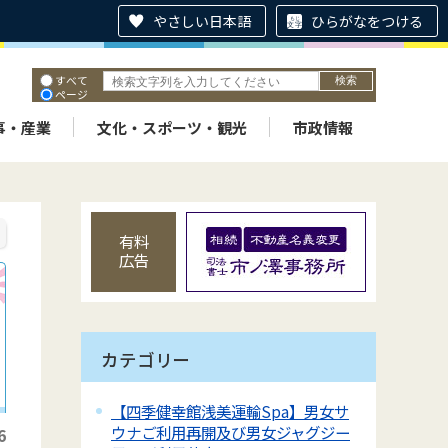
やさしい日本語
ひらがなをつける
すべて
ページ
PDF
ID
事・産業
文化・スポーツ・観光
市政情報
有料
広告
カテゴリー
【四季健幸館浅美運輸Spa】男女サ
ウナご利用再開及び男女ジャグジー
6