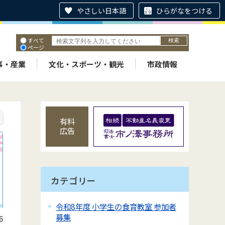
やさしい日本語
ひらがなをつける
すべて
ページ
PDF
ID
事・産業
文化・スポーツ・観光
市政情報
有料
広告
カテゴリー
令和8年度 小学生の食育教室 参加者
募集
6