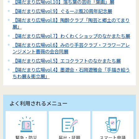
【陽だまり広場vol.10】落ち葉の芸術「葉画」展
【陽だまり広場vol.9】ぐるーぷ風20周年記念展
【陽だまり広場vol.8】陶酔クラブ「陶芸と郷土のてまり
展」
【陽だまり広場vol.7】わくわくショップのなかまたち展
【陽だまり広場vol.6】みのり手芸クラブ・フラワーアレ
ンジメント薔薇の会合同展
【陽だまり広場vol.5】エコクラフトのなかまたち展
【陽だまり広場vol.4】墨遊会・石岡遊雅会「手描き絵う
ちわ展＆衝立展」
よく利用されるメニュー
緊急・防災
届出・証明
スマート申請