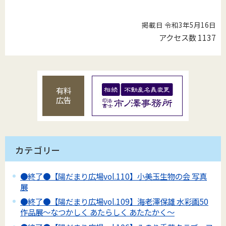
掲載日 令和3年5月16日
アクセス数
1137
有料
広告
カテゴリー
●終了●【陽だまり広場vol.110】小美玉生物の会 写真
展
●終了●【陽だまり広場vol.109】海老澤保雄 水彩画50
作品展～なつかしく あたらしく あたたかく～