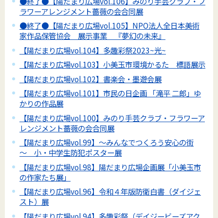
●終了●【陽だまり広場vol.106】みのり手芸クラブ・フ
ラワーアレンジメント薔薇の会合同展
●終了●【陽だまり広場vol.105】NPO法人全日本美術
家作品保管協会 展示事業 『夢幻の未来』
【陽だまり広場vol.104】多趣彩祭2023~光~
【陽だまり広場vol.103】小美玉市環境かるた 標語展示
【陽だまり広場vol.102】書楽会・墨遊会展
【陽だまり広場vol.101】市民の日企画 「滝平 二郎」ゆ
かりの作品展
【陽だまり広場vol.100】みのり手芸クラブ・フラワーア
レンジメント薔薇の会合同展
【陽だまり広場vol.99】～みんなでつくろう安心の街
～ 小・中学生防犯ポスター展
【陽だまり広場vol.98】陽だまり広場企画展「小美玉市
の作家たち展」
【陽だまり広場vol.96】令和４年版防衛白書（ダイジェ
スト）展
【陽だまり広場vol.94】多趣彩祭（デイジービーズアク