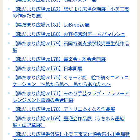
【陽だまり広場vol.82】陽だまり広場企画展「小美玉市
の作家たち展」
【陽だまり広場vol.81】LaBreeze展
【陽だまり広場vol.80】お客様感謝デー ちびマルシェ
【陽だまり広場vol.79】石岡特別支援学校児童生徒作品
展
【陽だまり広場vol.78】書楽会・雅会合同展
【陽だまり広場vol.76】日本画展
【陽だまり広場vol.75】ぐるーぷ風 絵で紡ぐコミュニ
ケーション ～私から私へ 私からあなたへ～
【陽だまり広場vol.71】みのり手芸クラブ・フラワーア
レンジメント薔薇の会合同展
【陽だまり広場vol.70】アトリエあすなろ作品展
【陽だまり広場vol.69】墨遊会作品展（うちわ＆墨絵
展・山野草展）
【陽だまり広場番外編】小美玉市文化協会祭小川会場延