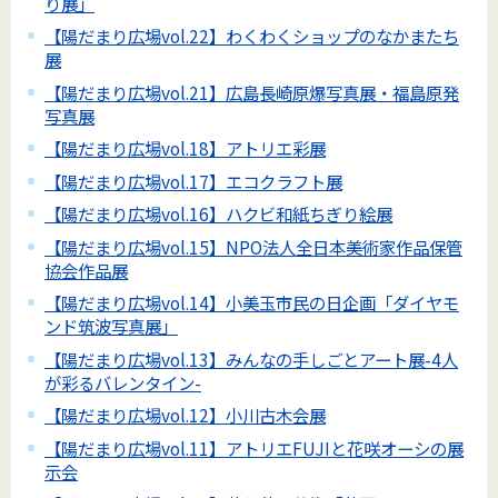
り展」
【陽だまり広場vol.22】わくわくショップのなかまたち
展
【陽だまり広場vol.21】広島長崎原爆写真展・福島原発
写真展
【陽だまり広場vol.18】アトリエ彩展
【陽だまり広場vol.17】エコクラフト展
【陽だまり広場vol.16】ハクビ和紙ちぎり絵展
【陽だまり広場vol.15】NPO法人全日本美術家作品保管
協会作品展
【陽だまり広場vol.14】小美玉市民の日企画「ダイヤモ
ンド筑波写真展」
【陽だまり広場vol.13】みんなの手しごとアート展-4人
が彩るバレンタイン-
【陽だまり広場vol.12】小川古木会展
【陽だまり広場vol.11】アトリエFUJIと花咲オーシの展
示会