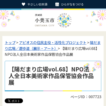
やさしい日本語
ひらがなをつける
トップ
>
アピオスの住民主役・活性化プロジェクト
>
陽だま
り広場／遊歩道（展示・アート）
> 【陽だまり広場vol.68】
NPO法人全日本美術家作品保管協会作品展
【陽だまり広場vol.68】NPO法
人全日本美術家作品保管協会作品
展
ページID：007723