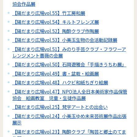
協会作品展
【陽だまり広場vol.55】竹工房和展
【陽だまり広場vol.54】キルトフレンズ展
【陽だまり広場vol.52】陶酔クラブ作陶展
【陽だまり広場vol.53】小美玉生物の会活動記録展
【陽だまり広場vol.51】みのり手芸クラブ・フラワーア
レンジメント薔薇の会展
【陽だまり広場vol.50】石岡遊雅会「手描きうちわ展」
【陽だまり広場vol.49】書・盆栽・絵画展
【陽だまり広場vol.48】ハクビ和紙ちぎり絵展
【陽だまり広場vol.47】NPO法人全日本美術家作品保管
協会 絵画教室 児童・生徒作品展
【陽だまり広場vol.25】梵字アートとの出会い
【陽だまり広場vol.24】小美玉ゆめ未来芸術展作品出張
展示
【陽だまり広場vol.23】陶酔クラブ「陶芸と郷土のてま