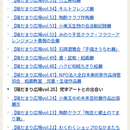
【陽だまり広場vol.54】キルトフレンズ展
【陽だまり広場vol.52】陶酔クラブ作陶展
【陽だまり広場vol.53】小美玉生物の会活動記録展
【陽だまり広場vol.51】みのり手芸クラブ・フラワーア
レンジメント薔薇の会展
【陽だまり広場vol.50】石岡遊雅会「手描きうちわ展」
【陽だまり広場vol.49】書・盆栽・絵画展
【陽だまり広場vol.48】ハクビ和紙ちぎり絵展
【陽だまり広場vol.47】NPO法人全日本美術家作品保管
協会 絵画教室 児童・生徒作品展
【陽だまり広場vol.25】梵字アートとの出会い
【陽だまり広場vol.24】小美玉ゆめ未来芸術展作品出張
展示
【陽だまり広場vol.23】陶酔クラブ「陶芸と郷土のてま
り展」
【陽だまり広場vol.22】わくわくショップのなかまたち