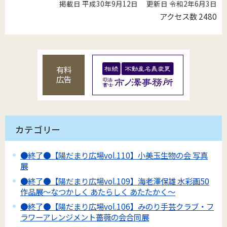
掲載日 平成30年9月12日
更新日 令和2年6月3日
アクセス数
2480
有料
広告
カテゴリー
●終了●【陽だまり広場vol.110】小美玉生物の会 写真
展
●終了●【陽だまり広場vol.109】海老澤保雄 水彩画50
作品展～なつかしく あたらしく あたたかく～
●終了●【陽だまり広場vol.106】みのり手芸クラブ・フ
ラワーアレンジメント薔薇の会合同展