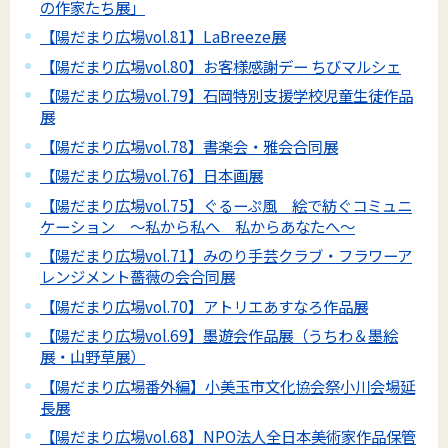
の作家たち展」
【陽だまり広場vol.81】LaBreeze展
【陽だまり広場vol.80】お客様感謝デー ちびマルシェ
【陽だまり広場vol.79】石岡特別支援学校児童生徒作品
展
【陽だまり広場vol.78】書楽会・雅会合同展
【陽だまり広場vol.76】日本画展
【陽だまり広場vol.75】ぐるーぷ風 絵で紡ぐコミュニ
ケーション ～私から私へ 私からあなたへ～
【陽だまり広場vol.71】みのり手芸クラブ・フラワーア
レンジメント薔薇の会合同展
【陽だまり広場vol.70】アトリエあすなろ作品展
【陽だまり広場vol.69】墨遊会作品展（うちわ＆墨絵
展・山野草展）
【陽だまり広場番外編】小美玉市文化協会祭小川会場延
長展
【陽だまり広場vol.68】NPO法人全日本美術家作品保管