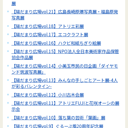
展
【陽だまり広場vol.21】広島長崎原爆写真展・福島原発
写真展
【陽だまり広場vol.18】アトリエ彩展
【陽だまり広場vol.17】エコクラフト展
【陽だまり広場vol.16】ハクビ和紙ちぎり絵展
【陽だまり広場vol.15】NPO法人全日本美術家作品保管
協会作品展
【陽だまり広場vol.14】小美玉市民の日企画「ダイヤモ
ンド筑波写真展」
【陽だまり広場vol.13】みんなの手しごとアート展-4人
が彩るバレンタイン-
【陽だまり広場vol.12】小川古木会展
【陽だまり広場vol.11】アトリエFUJIと花咲オーシの展
示会
【陽だまり広場vol.10】落ち葉の芸術「葉画」展
【陽だまり広場vol.9】ぐるーぷ風20周年記念展