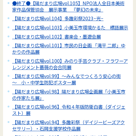
●終了●【陽だまり広場vol.105】NPO法人全日本美術
家作品保管協会 展示事業 『夢幻の未来』
【陽だまり広場vol.104】多趣彩祭2023~光~
【陽だまり広場vol.103】小美玉市環境かるた 標語展示
【陽だまり広場vol.102】書楽会・墨遊会展
【陽だまり広場vol.101】市民の日企画 「滝平 二郎」ゆ
かりの作品展
【陽だまり広場vol.100】みのり手芸クラブ・フラワーア
レンジメント薔薇の会合同展
【陽だまり広場vol.99】～みんなでつくろう安心の街
～ 小・中学生防犯ポスター展
【陽だまり広場vol.98】陽だまり広場企画展「小美玉市
の作家たち展」
【陽だまり広場vol.96】令和４年版防衛白書（ダイジェ
スト）展
【陽だまり広場vol.94】多趣彩祭（デイジービーズアク
セサリー）・石岡支援学校作品展