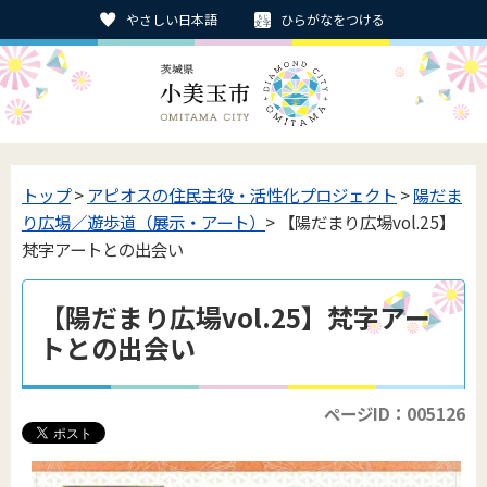
やさしい日本語
ひらがなをつける
トップ
>
アピオスの住民主役・活性化プロジェクト
>
陽だま
り広場／遊歩道（展示・アート）
> 【陽だまり広場vol.25】
梵字アートとの出会い
【陽だまり広場vol.25】梵字アー
トとの出会い
ページID：005126