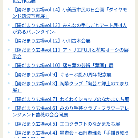
協会作品展
【陽だまり広場vol.14】小美玉市民の日企画「ダイヤモ
ンド筑波写真展」
【陽だまり広場vol.13】みんなの手しごとアート展-4人
が彩るバレンタイン-
【陽だまり広場vol.12】小川古木会展
【陽だまり広場vol.11】アトリエFUJIと花咲オーシの展
示会
【陽だまり広場vol.10】落ち葉の芸術「葉画」展
【陽だまり広場vol.9】ぐるーぷ風20周年記念展
【陽だまり広場vol.8】陶酔クラブ「陶芸と郷土のてまり
展」
【陽だまり広場vol.7】わくわくショップのなかまたち展
【陽だまり広場vol.6】みのり手芸クラブ・フラワーアレ
ンジメント薔薇の会合同展
【陽だまり広場vol.5】エコクラフトのなかまたち展
【陽だまり広場vol.4】墨遊会・石岡遊雅会「手描き絵う