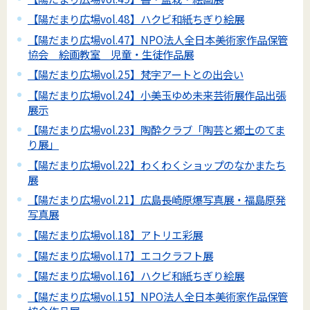
【陽だまり広場vol.48】ハクビ和紙ちぎり絵展
【陽だまり広場vol.47】NPO法人全日本美術家作品保管
協会 絵画教室 児童・生徒作品展
【陽だまり広場vol.25】梵字アートとの出会い
【陽だまり広場vol.24】小美玉ゆめ未来芸術展作品出張
展示
【陽だまり広場vol.23】陶酔クラブ「陶芸と郷土のてま
り展」
【陽だまり広場vol.22】わくわくショップのなかまたち
展
【陽だまり広場vol.21】広島長崎原爆写真展・福島原発
写真展
【陽だまり広場vol.18】アトリエ彩展
【陽だまり広場vol.17】エコクラフト展
【陽だまり広場vol.16】ハクビ和紙ちぎり絵展
【陽だまり広場vol.15】NPO法人全日本美術家作品保管