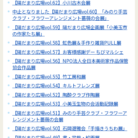
【陽だまり広場vol.62】小川古木会展
中止となりました【陽だまり広場vol.60】「みのり手芸
クラブ・フラワーアレンジメント薔薇の会展」
【陽だまり広場vol.59】陽だまり広場企画展「小美玉市
の作家たち展」
【陽だまり広場vol.58】虹色展＆手作り雑貨PULL展
【陽だまり広場vol.57】お客様感謝デー ちびマルシェ
【陽だまり広場vol.56】NPO法人全日本美術家作品保管
協会作品展
【陽だまり広場vol.55】竹工房和展
【陽だまり広場vol.54】キルトフレンズ展
【陽だまり広場vol.52】陶酔クラブ作陶展
【陽だまり広場vol.53】小美玉生物の会活動記録展
【陽だまり広場vol.51】みのり手芸クラブ・フラワーア
レンジメント薔薇の会展
【陽だまり広場vol.50】石岡遊雅会「手描きうちわ展」
【陽だまり広場vol.49】書・盆栽・絵画展