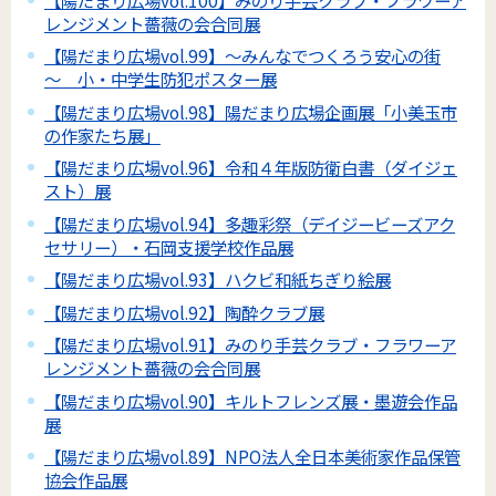
レンジメント薔薇の会合同展
【陽だまり広場vol.99】～みんなでつくろう安心の街
～ 小・中学生防犯ポスター展
【陽だまり広場vol.98】陽だまり広場企画展「小美玉市
の作家たち展」
【陽だまり広場vol.96】令和４年版防衛白書（ダイジェ
スト）展
【陽だまり広場vol.94】多趣彩祭（デイジービーズアク
セサリー）・石岡支援学校作品展
【陽だまり広場vol.93】ハクビ和紙ちぎり絵展
【陽だまり広場vol.92】陶酔クラブ展
【陽だまり広場vol.91】みのり手芸クラブ・フラワーア
レンジメント薔薇の会合同展
【陽だまり広場vol.90】キルトフレンズ展・墨遊会作品
展
【陽だまり広場vol.89】NPO法人全日本美術家作品保管
協会作品展