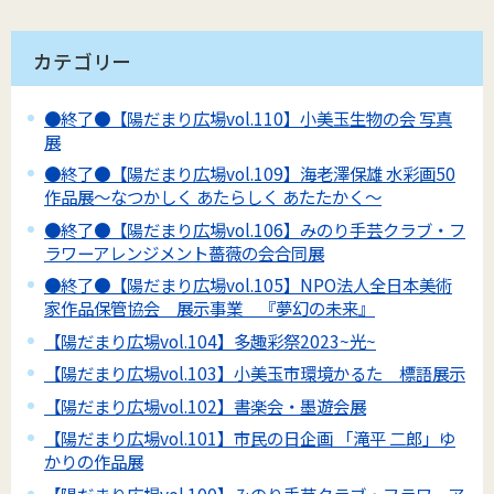
カテゴリー
●終了●【陽だまり広場vol.110】小美玉生物の会 写真
展
●終了●【陽だまり広場vol.109】海老澤保雄 水彩画50
作品展～なつかしく あたらしく あたたかく～
●終了●【陽だまり広場vol.106】みのり手芸クラブ・フ
ラワーアレンジメント薔薇の会合同展
●終了●【陽だまり広場vol.105】NPO法人全日本美術
家作品保管協会 展示事業 『夢幻の未来』
【陽だまり広場vol.104】多趣彩祭2023~光~
【陽だまり広場vol.103】小美玉市環境かるた 標語展示
【陽だまり広場vol.102】書楽会・墨遊会展
【陽だまり広場vol.101】市民の日企画 「滝平 二郎」ゆ
かりの作品展
【陽だまり広場vol.100】みのり手芸クラブ・フラワーア