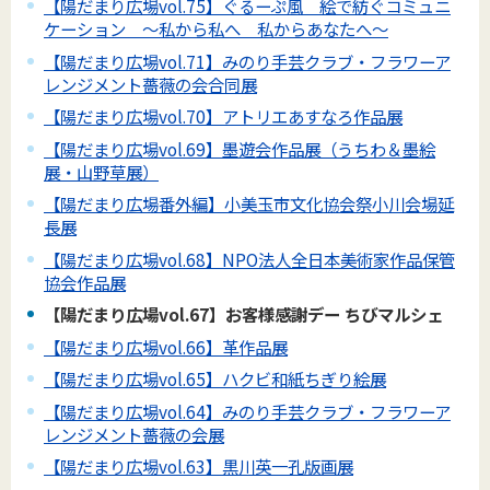
【陽だまり広場vol.75】ぐるーぷ風 絵で紡ぐコミュニ
ケーション ～私から私へ 私からあなたへ～
【陽だまり広場vol.71】みのり手芸クラブ・フラワーア
レンジメント薔薇の会合同展
【陽だまり広場vol.70】アトリエあすなろ作品展
【陽だまり広場vol.69】墨遊会作品展（うちわ＆墨絵
展・山野草展）
【陽だまり広場番外編】小美玉市文化協会祭小川会場延
長展
【陽だまり広場vol.68】NPO法人全日本美術家作品保管
協会作品展
【陽だまり広場vol.67】お客様感謝デー ちびマルシェ
【陽だまり広場vol.66】革作品展
【陽だまり広場vol.65】ハクビ和紙ちぎり絵展
【陽だまり広場vol.64】みのり手芸クラブ・フラワーア
レンジメント薔薇の会展
【陽だまり広場vol.63】黒川英一孔版画展