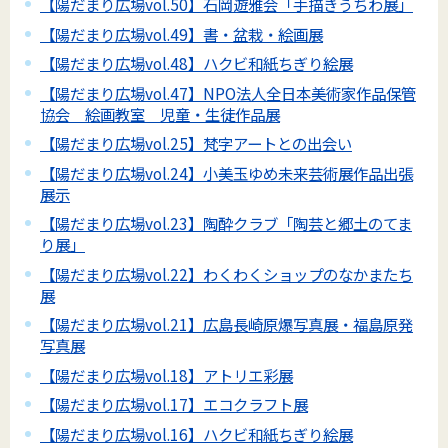
【陽だまり広場vol.50】石岡遊雅会「手描きうちわ展」
【陽だまり広場vol.49】書・盆栽・絵画展
【陽だまり広場vol.48】ハクビ和紙ちぎり絵展
【陽だまり広場vol.47】NPO法人全日本美術家作品保管
協会 絵画教室 児童・生徒作品展
【陽だまり広場vol.25】梵字アートとの出会い
【陽だまり広場vol.24】小美玉ゆめ未来芸術展作品出張
展示
【陽だまり広場vol.23】陶酔クラブ「陶芸と郷土のてま
り展」
【陽だまり広場vol.22】わくわくショップのなかまたち
展
【陽だまり広場vol.21】広島長崎原爆写真展・福島原発
写真展
【陽だまり広場vol.18】アトリエ彩展
【陽だまり広場vol.17】エコクラフト展
【陽だまり広場vol.16】ハクビ和紙ちぎり絵展