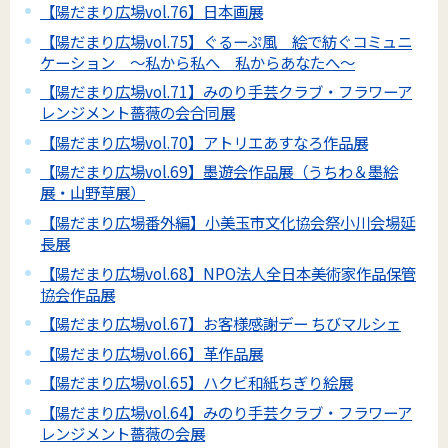
【陽だまり広場vol.76】日本画展
【陽だまり広場vol.75】ぐるーぷ風 絵で紡ぐコミュニ
ケーション ～私から私へ 私からあなたへ～
【陽だまり広場vol.71】みのり手芸クラブ・フラワーア
レンジメント薔薇の会合同展
【陽だまり広場vol.70】アトリエあすなろ作品展
【陽だまり広場vol.69】墨遊会作品展（うちわ＆墨絵
展・山野草展）
【陽だまり広場番外編】小美玉市文化協会祭小川会場延
長展
【陽だまり広場vol.68】NPO法人全日本美術家作品保管
協会作品展
【陽だまり広場vol.67】お客様感謝デー ちびマルシェ
【陽だまり広場vol.66】革作品展
【陽だまり広場vol.65】ハクビ和紙ちぎり絵展
【陽だまり広場vol.64】みのり手芸クラブ・フラワーア
レンジメント薔薇の会展