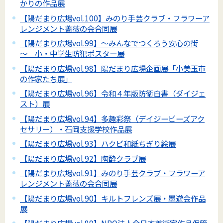
かりの作品展
【陽だまり広場vol.100】みのり手芸クラブ・フラワーア
レンジメント薔薇の会合同展
【陽だまり広場vol.99】～みんなでつくろう安心の街
～ 小・中学生防犯ポスター展
【陽だまり広場vol.98】陽だまり広場企画展「小美玉市
の作家たち展」
【陽だまり広場vol.96】令和４年版防衛白書（ダイジェ
スト）展
【陽だまり広場vol.94】多趣彩祭（デイジービーズアク
セサリー）・石岡支援学校作品展
【陽だまり広場vol.93】ハクビ和紙ちぎり絵展
【陽だまり広場vol.92】陶酔クラブ展
【陽だまり広場vol.91】みのり手芸クラブ・フラワーア
レンジメント薔薇の会合同展
【陽だまり広場vol.90】キルトフレンズ展・墨遊会作品
展