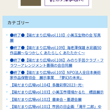
カテゴリー
●終了●【陽だまり広場vol.110】小美玉生物の会 写真
展
●終了●【陽だまり広場vol.109】海老澤保雄 水彩画50
作品展～なつかしく あたらしく あたたかく～
●終了●【陽だまり広場vol.106】みのり手芸クラブ・フ
ラワーアレンジメント薔薇の会合同展
●終了●【陽だまり広場vol.105】NPO法人全日本美術
家作品保管協会 展示事業 『夢幻の未来』
【陽だまり広場vol.104】多趣彩祭2023~光~
【陽だまり広場vol.103】小美玉市環境かるた 標語展示
【陽だまり広場vol.102】書楽会・墨遊会展
【陽だまり広場vol.101】市民の日企画 「滝平 二郎」ゆ