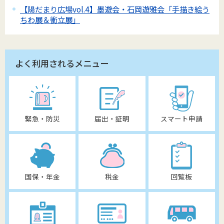
【陽だまり広場vol.4】墨遊会・石岡遊雅会「手描き絵う
ちわ展＆衝立展」
よく利用されるメニュー
緊急・防災
届出・証明
スマート申請
国保・年金
税金
回覧板