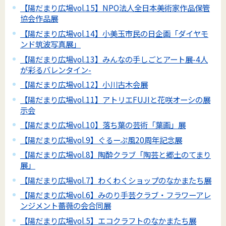
【陽だまり広場vol.15】NPO法人全日本美術家作品保管
協会作品展
【陽だまり広場vol.14】小美玉市民の日企画「ダイヤモ
ンド筑波写真展」
【陽だまり広場vol.13】みんなの手しごとアート展-4人
が彩るバレンタイン-
【陽だまり広場vol.12】小川古木会展
【陽だまり広場vol.11】アトリエFUJIと花咲オーシの展
示会
【陽だまり広場vol.10】落ち葉の芸術「葉画」展
【陽だまり広場vol.9】ぐるーぷ風20周年記念展
【陽だまり広場vol.8】陶酔クラブ「陶芸と郷土のてまり
展」
【陽だまり広場vol.7】わくわくショップのなかまたち展
【陽だまり広場vol.6】みのり手芸クラブ・フラワーアレ
ンジメント薔薇の会合同展
【陽だまり広場vol.5】エコクラフトのなかまたち展