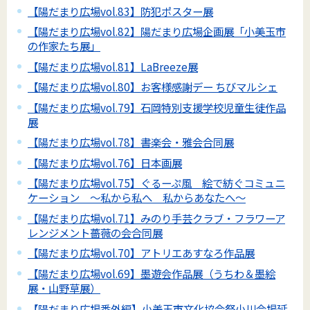
【陽だまり広場vol.83】防犯ポスター展
【陽だまり広場vol.82】陽だまり広場企画展「小美玉市
の作家たち展」
【陽だまり広場vol.81】LaBreeze展
【陽だまり広場vol.80】お客様感謝デー ちびマルシェ
【陽だまり広場vol.79】石岡特別支援学校児童生徒作品
展
【陽だまり広場vol.78】書楽会・雅会合同展
【陽だまり広場vol.76】日本画展
【陽だまり広場vol.75】ぐるーぷ風 絵で紡ぐコミュニ
ケーション ～私から私へ 私からあなたへ～
【陽だまり広場vol.71】みのり手芸クラブ・フラワーア
レンジメント薔薇の会合同展
【陽だまり広場vol.70】アトリエあすなろ作品展
【陽だまり広場vol.69】墨遊会作品展（うちわ＆墨絵
展・山野草展）
【陽だまり広場番外編】小美玉市文化協会祭小川会場延