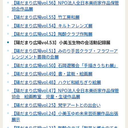
【陽だまり広場vol.56】NPO法人全日本美術家作品保管
協会作品展
【陽だまり広場vol.55】竹工房和展
【陽だまり広場vol.54】キルトフレンズ展
【陽だまり広場vol.52】陶酔クラブ作陶展
【陽だまり広場vol.53】小美玉生物の会活動記録展
【陽だまり広場vol.51】みのり手芸クラブ・フラワーア
レンジメント薔薇の会展
【陽だまり広場vol.50】石岡遊雅会「手描きうちわ展」
【陽だまり広場vol.49】書・盆栽・絵画展
【陽だまり広場vol.48】ハクビ和紙ちぎり絵展
【陽だまり広場vol.47】NPO法人全日本美術家作品保管
協会 絵画教室 児童・生徒作品展
【陽だまり広場vol.25】梵字アートとの出会い
【陽だまり広場vol.24】小美玉ゆめ未来芸術展作品出張
展示
【陽だまり広場vol.23】陶酔クラブ「陶芸と郷土のてま