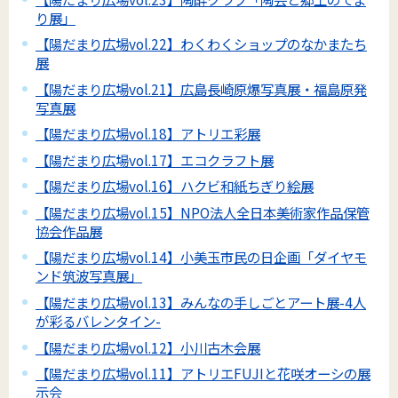
り展」
【陽だまり広場vol.22】わくわくショップのなかまたち
展
【陽だまり広場vol.21】広島長崎原爆写真展・福島原発
写真展
【陽だまり広場vol.18】アトリエ彩展
【陽だまり広場vol.17】エコクラフト展
【陽だまり広場vol.16】ハクビ和紙ちぎり絵展
【陽だまり広場vol.15】NPO法人全日本美術家作品保管
協会作品展
【陽だまり広場vol.14】小美玉市民の日企画「ダイヤモ
ンド筑波写真展」
【陽だまり広場vol.13】みんなの手しごとアート展-4人
が彩るバレンタイン-
【陽だまり広場vol.12】小川古木会展
【陽だまり広場vol.11】アトリエFUJIと花咲オーシの展
示会