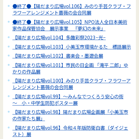
●終了●【陽だまり広場vol.106】みのり手芸クラブ・フ
ラワーアレンジメント薔薇の会合同展
●終了●【陽だまり広場vol.105】NPO法人全日本美術
家作品保管協会 展示事業 『夢幻の未来』
【陽だまり広場vol.104】多趣彩祭2023~光~
【陽だまり広場vol.103】小美玉市環境かるた 標語展示
【陽だまり広場vol.102】書楽会・墨遊会展
【陽だまり広場vol.101】市民の日企画 「滝平 二郎」ゆ
かりの作品展
【陽だまり広場vol.100】みのり手芸クラブ・フラワーア
レンジメント薔薇の会合同展
【陽だまり広場vol.99】～みんなでつくろう安心の街
～ 小・中学生防犯ポスター展
【陽だまり広場vol.98】陽だまり広場企画展「小美玉市
の作家たち展」
【陽だまり広場vol.96】令和４年版防衛白書（ダイジェ
スト）展