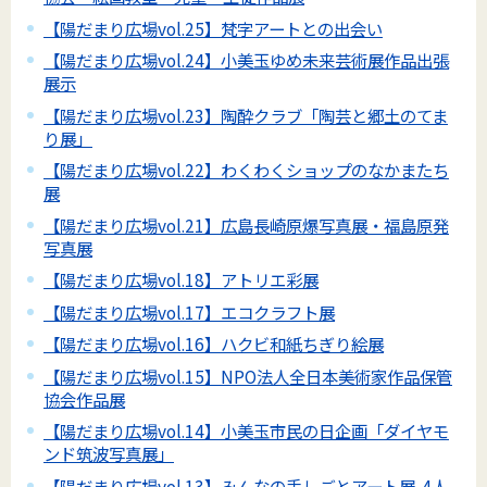
【陽だまり広場vol.25】梵字アートとの出会い
【陽だまり広場vol.24】小美玉ゆめ未来芸術展作品出張
展示
【陽だまり広場vol.23】陶酔クラブ「陶芸と郷土のてま
り展」
【陽だまり広場vol.22】わくわくショップのなかまたち
展
【陽だまり広場vol.21】広島長崎原爆写真展・福島原発
写真展
【陽だまり広場vol.18】アトリエ彩展
【陽だまり広場vol.17】エコクラフト展
【陽だまり広場vol.16】ハクビ和紙ちぎり絵展
【陽だまり広場vol.15】NPO法人全日本美術家作品保管
協会作品展
【陽だまり広場vol.14】小美玉市民の日企画「ダイヤモ
ンド筑波写真展」
【陽だまり広場vol.13】みんなの手しごとアート展-4人