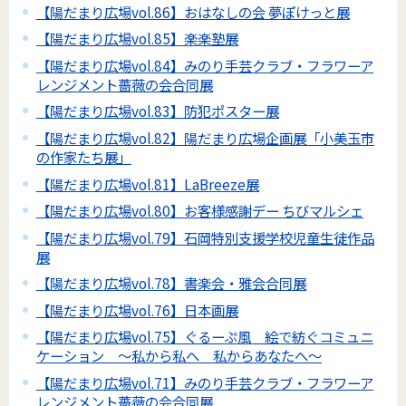
【陽だまり広場vol.86】おはなしの会 夢ぽけっと展
【陽だまり広場vol.85】楽楽塾展
【陽だまり広場vol.84】みのり手芸クラブ・フラワーア
レンジメント薔薇の会合同展
【陽だまり広場vol.83】防犯ポスター展
【陽だまり広場vol.82】陽だまり広場企画展「小美玉市
の作家たち展」
【陽だまり広場vol.81】LaBreeze展
【陽だまり広場vol.80】お客様感謝デー ちびマルシェ
【陽だまり広場vol.79】石岡特別支援学校児童生徒作品
展
【陽だまり広場vol.78】書楽会・雅会合同展
【陽だまり広場vol.76】日本画展
【陽だまり広場vol.75】ぐるーぷ風 絵で紡ぐコミュニ
ケーション ～私から私へ 私からあなたへ～
【陽だまり広場vol.71】みのり手芸クラブ・フラワーア
レンジメント薔薇の会合同展