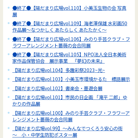
●終了●【陽だまり広場vol.110】小美玉生物の会 写真
展
●終了●【陽だまり広場vol.109】海老澤保雄 水彩画50
作品展～なつかしく あたらしく あたたかく～
●終了●【陽だまり広場vol.106】みのり手芸クラブ・フ
ラワーアレンジメント薔薇の会合同展
●終了●【陽だまり広場vol.105】NPO法人全日本美術
家作品保管協会 展示事業 『夢幻の未来』
【陽だまり広場vol.104】多趣彩祭2023~光~
【陽だまり広場vol.103】小美玉市環境かるた 標語展示
【陽だまり広場vol.102】書楽会・墨遊会展
【陽だまり広場vol.101】市民の日企画 「滝平 二郎」ゆ
かりの作品展
【陽だまり広場vol.100】みのり手芸クラブ・フラワーア
レンジメント薔薇の会合同展
【陽だまり広場vol.99】～みんなでつくろう安心の街
～ 小・中学生防犯ポスター展