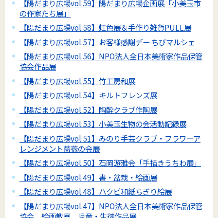
【陽だまり広場vol.59】陽だまり広場企画展「小美玉市
の作家たち展」
【陽だまり広場vol.58】虹色展＆手作り雑貨PULL展
【陽だまり広場vol.57】お客様感謝デー ちびマルシェ
【陽だまり広場vol.56】NPO法人全日本美術家作品保管
協会作品展
【陽だまり広場vol.55】竹工房和展
【陽だまり広場vol.54】キルトフレンズ展
【陽だまり広場vol.52】陶酔クラブ作陶展
【陽だまり広場vol.53】小美玉生物の会活動記録展
【陽だまり広場vol.51】みのり手芸クラブ・フラワーア
レンジメント薔薇の会展
【陽だまり広場vol.50】石岡遊雅会「手描きうちわ展」
【陽だまり広場vol.49】書・盆栽・絵画展
【陽だまり広場vol.48】ハクビ和紙ちぎり絵展
【陽だまり広場vol.47】NPO法人全日本美術家作品保管
協会 絵画教室 児童・生徒作品展