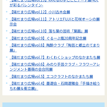
が彩るバレンタイン-
【陽だまり広場vol.12】小川古木会展
【陽だまり広場vol.11】アトリエFUJIと花咲オーシの展
示会
【陽だまり広場vol.10】落ち葉の芸術「葉画」展
【陽だまり広場vol.9】ぐるーぷ風20周年記念展
【陽だまり広場vol.8】陶酔クラブ「陶芸と郷土のてまり
展」
【陽だまり広場vol.7】わくわくショップのなかまたち展
【陽だまり広場vol.6】みのり手芸クラブ・フラワーアレ
ンジメント薔薇の会合同展
【陽だまり広場vol.5】エコクラフトのなかまたち展
【陽だまり広場vol.4】墨遊会・石岡遊雅会「手描き絵う
ちわ展＆衝立展」