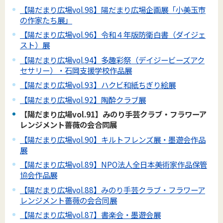
【陽だまり広場vol.98】陽だまり広場企画展「小美玉市
の作家たち展」
【陽だまり広場vol.96】令和４年版防衛白書（ダイジェ
スト）展
【陽だまり広場vol.94】多趣彩祭（デイジービーズアク
セサリー）・石岡支援学校作品展
【陽だまり広場vol.93】ハクビ和紙ちぎり絵展
【陽だまり広場vol.92】陶酔クラブ展
【陽だまり広場vol.91】みのり手芸クラブ・フラワーア
レンジメント薔薇の会合同展
【陽だまり広場vol.90】キルトフレンズ展・墨遊会作品
展
【陽だまり広場vol.89】NPO法人全日本美術家作品保管
協会作品展
【陽だまり広場vol.88】みのり手芸クラブ・フラワーア
レンジメント薔薇の会合同展
【陽だまり広場vol.87】書楽会・墨遊会展