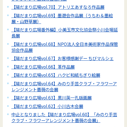
【陽だまり広場vol.70】アトリエあすなろ作品展
【陽だまり広場vol.69】墨遊会作品展（うちわ＆墨絵
展・山野草展）
【陽だまり広場番外編】小美玉市文化協会祭小川会場延
長展
【陽だまり広場vol.68】NPO法人全日本美術家作品保管
協会作品展
【陽だまり広場vol.67】お客様感謝デー ちびマルシェ
【陽だまり広場vol.66】革作品展
【陽だまり広場vol.65】ハクビ和紙ちぎり絵展
【陽だまり広場vol.64】みのり手芸クラブ・フラワーア
レンジメント薔薇の会展
【陽だまり広場vol.63】黒川英一孔版画展
【陽だまり広場vol.62】小川古木会展
中止となりました【陽だまり広場vol.60】「みのり手芸
クラブ・フラワーアレンジメント薔薇の会展」