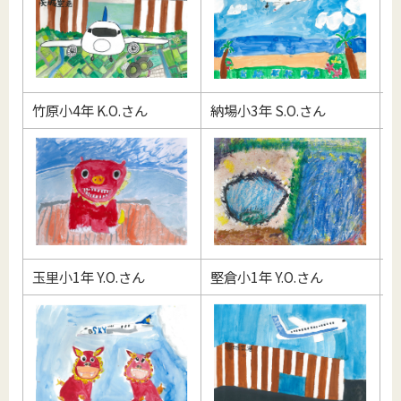
竹原小4年 K.O.さん
納場小3年 S.O.さん
玉
玉里小1年 Y.O.さん
堅倉小1年 Y.O.さん
玉