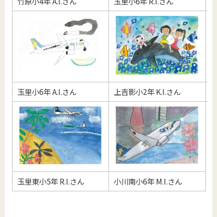
竹原小4年 A.I.さん
玉里小6年 R.I.さん
堅
玉里小6年 A.I.さん
上吉影小2年 K.I.さん
竹
玉里東小5年 R.I.さん
小川南小6年 M.I.さん