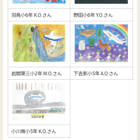
羽鳥小6年 K.O.さん
野田小6年 Y.O.さん
竹
岩間第三小2年 M.O.さん
下吉影小5年 A.O.さん
玉
小川南小5年 K.O.さん