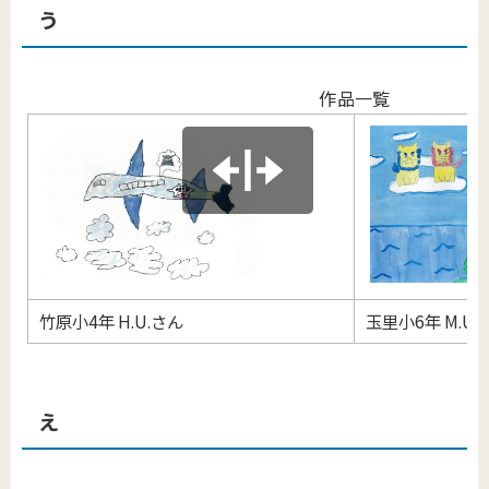
う
作品一覧
竹原小4年 H.U.さん
玉里小6年 M.U.
え