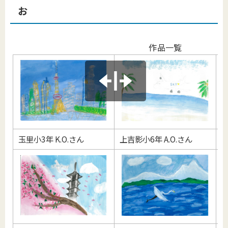
お
作品一覧
玉里小3年 K.O.さん
上吉影小6年 A.O.さん
下