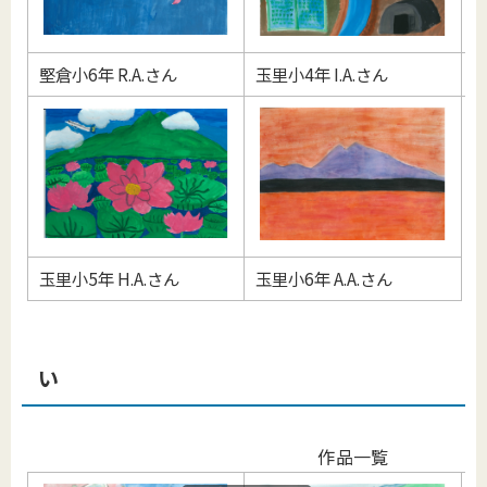
堅倉小6年 R.A.さん
玉里小4年 I.A.さん
竹
玉里小5年 H.A.さん
玉里小6年 A.A.さん
い
作品一覧