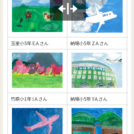
玉里小5年 E.A.さん
納場小5年 Z.A.さん
玉
竹原小1年 I.A.さん
納場小5年 Y.A.さん
堅