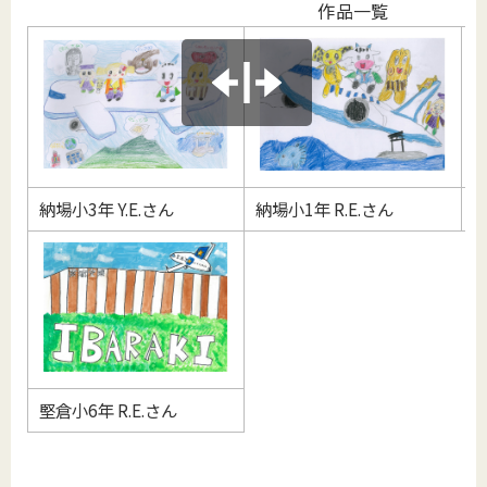
作品一覧
納場小3年 Y.E.さん
納場小1年 R.E.さん
小
堅倉小6年 R.E.さん