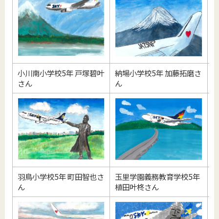
小川南小学校5年 戸塚碧叶
納場小学校5年 加藤拓磨さ
さん
ん
羽鳥小学校5年 町田智也さ
玉里学園義務教育学校5年
ん
植田叶柊さん