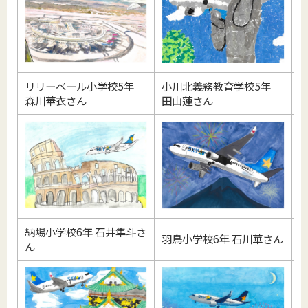
リリーベール小学校5年
小川北義務教育学校5年
森川華衣さん
田山蓮さん
納場小学校6年 石井隼斗さ
羽鳥小学校6年 石川華さん
ん