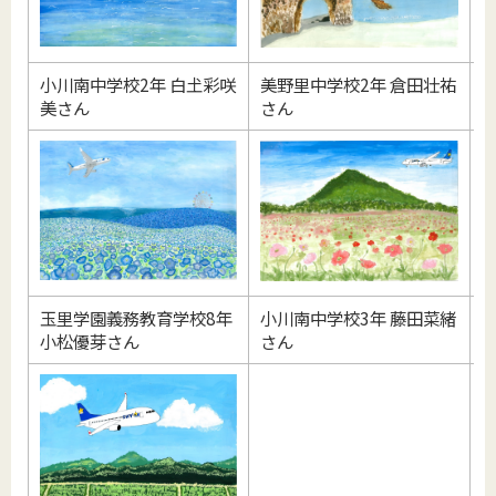
小川南中学校2年 白𡈽彩咲
美野里中学校2年 倉田壮祐
美さん
さん
玉里学園義務教育学校8年
小川南中学校3年 藤田菜緒
小松優芽さん
さん