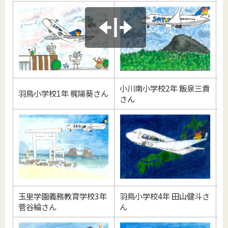
小川南小学校2年 飯泉三貴
羽鳥小学校1年 梶陽葵さん
さん
玉里学園義務教育学校3年
羽鳥小学校4年 田山健斗さ
菅谷綸さん
ん