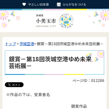
やさしい日本語
ひらがなをつける
トップ
>
茨城空港
> 銀賞－第18回茨城空港ゆめ未来芸術展－
銀賞－第18回茨城空港ゆめ未来
芸術展－
ページID：012286
※作品の下は、受賞者名
銀賞作品