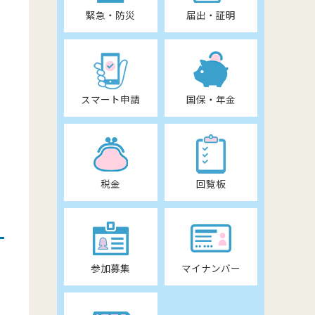
緊急・防災
届出・証明
スマート申請
国保・年金
税金
回覧板
参加募集
マイナンバー