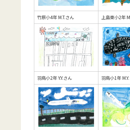
竹原小4年 M.T.さん
上島東小2年 M.
羽鳥小2年 Y.Y.さん
羽鳥小1年 M.Y