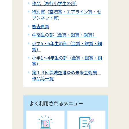
作品（あ行小学生の部)
特別賞（空港賞・エアライン賞・セ
ブンネット賞）
審査員賞
中高生の部（金賞・銀賞・銅賞）
小学5・6年生の部（金賞・銀賞・銅
賞）
小学1～4年生の部（金賞・銀賞・銅
賞）
第１３回茨城空港ゆめ未来芸術展
作品等一覧
よく利用されるメニュー