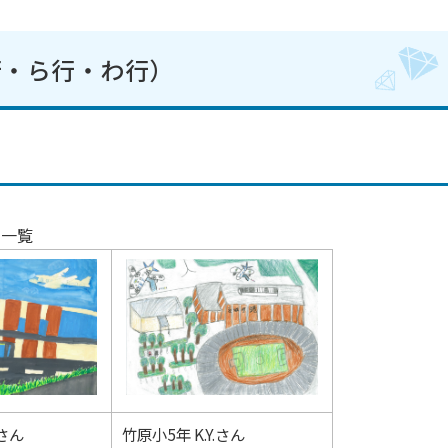
行・ら行・わ行）
品一覧
.さん
竹原小5年 K.Y.さん