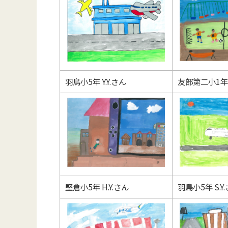
羽鳥小5年 Y.Y.さん
友部第二小1年 
堅倉小5年 H.Y.さん
羽鳥小5年 S.Y