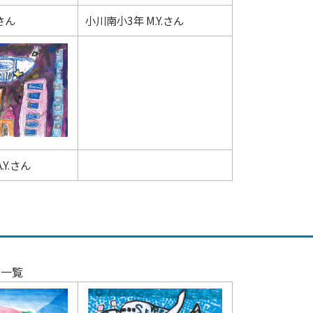
.さん
小川南小3年 M.Y.さん
Y.さん
品一覧