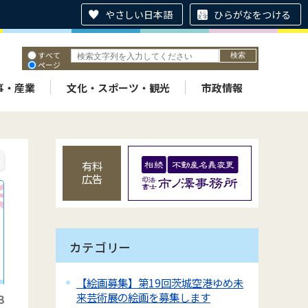
やさしい日本語
ひらがなをつける
すべて
ページ
PDF
ID
事・産業
文化・スポーツ・観光
市政情報
有料
広告
カテゴリー
【絵画募集】第19回茨城空港ゆめ未
来芸術展の絵画を募集します
3