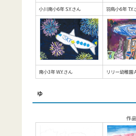
小川南小6年 S.Y.さん
羽鳥小6年 T.Y
南小3年 W.Y.さん
リリー幼稚園 A.
ゆ
作