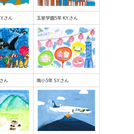
Y.さん
玉里学園5年 K.Y.さん
.さん
南小5年 S.Y.さん