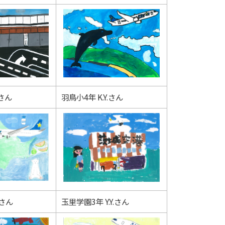
.さん
羽鳥小4年 K.Y.さん
.さん
玉里学園3年 Y.Y.さん