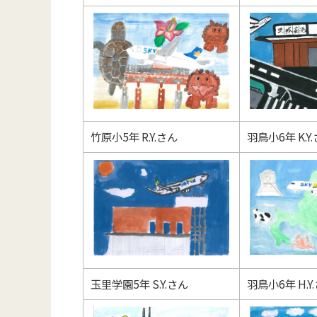
竹原小5年 R.Y.さん
羽鳥小6年 K.Y
玉里学園5年 S.Y.さん
羽鳥小6年 H.Y