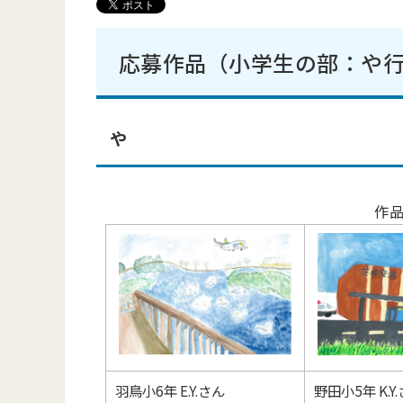
応募作品（小学生の部：や
や
作
羽鳥小6年 E.Y.さん
野田小5年 K.Y