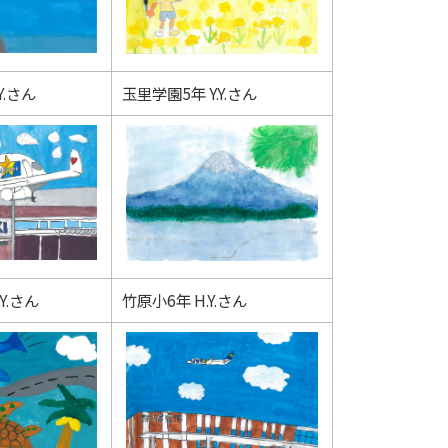
Y.さん
玉里学園5年 Y.Y.さん
Y.さん
竹原小6年 H.Y.さん