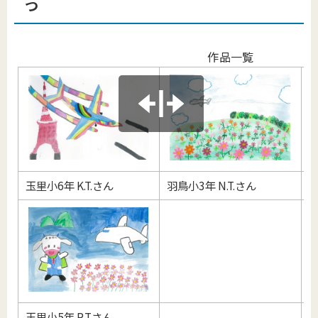
つ
作品一覧
玉里小6年 K.T.さん
羽鳥小3年 N.T.さん
東
玉里小5年 R.Tさん