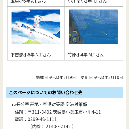
玉里小6年 A.T.さん
小川南小2年 T.T.さん
小
下吉影小6年 N.T.さん
竹原小4年 M.T.さん
竹
掲載日 令和3年2月9日
更新日 令和3年2月10日
このページについてのお問い合わせ先
市長公室 基地・空港対策課 空港対策係
住所：
〒311-3492 茨城県小美玉市小川4-11
電話：
0299-48-1111
（
内線
：
2140〜2142
）