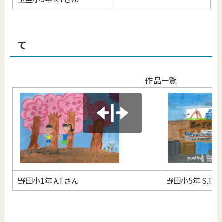
て
作品一覧
野田小1年 A.T.さん
野田小5年 S.T.