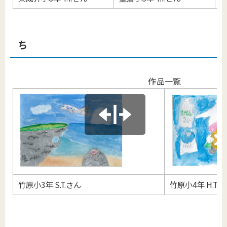
ち
作品一覧
竹原小3年 S.T.さん
竹原小4年 H.T.