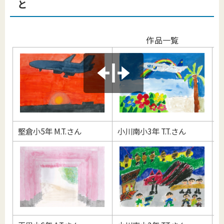
と
作品一覧
堅倉小5年 M.T.さん
小川南小3年 T.T.さん
竹