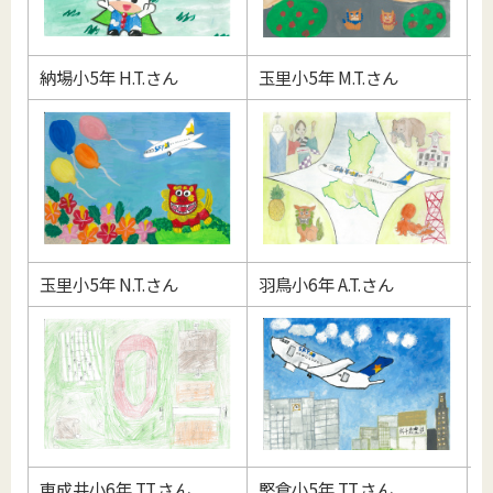
納場小5年 H.T.さん
玉里小5年 M.T.さん
竹
玉里小5年 N.T.さん
羽鳥小6年 A.T.さん
小
東成井小6年 T.T.さん
堅倉小5年 T.T.さん
堅