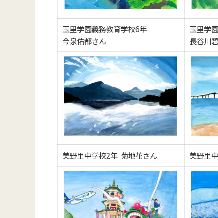
玉里学園義務教育学校6年
玉里学園
今泉佑都さん
長谷川
美野里中学校2年 菊地花さん
美野里中