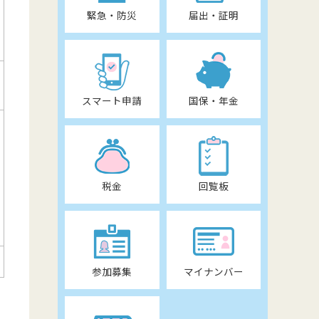
緊急・防災
届出・証明
スマート申請
国保・年金
税金
回覧板
参加募集
マイナンバー