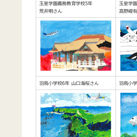
玉里学園義務教育学校5年
玉里学園
荒井明さん
高野峻
羽鳥小学校6年 山口海桜さん
羽鳥小学