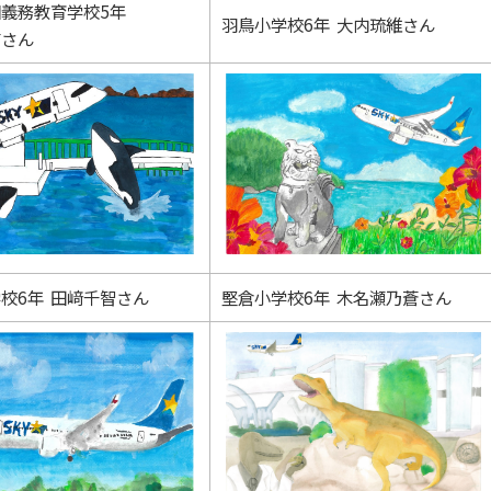
義務教育学校5年
羽鳥小学校6年 大内琉維さん
有さん
校6年 田﨑千智さん
堅倉小学校6年 木名瀬乃蒼さん