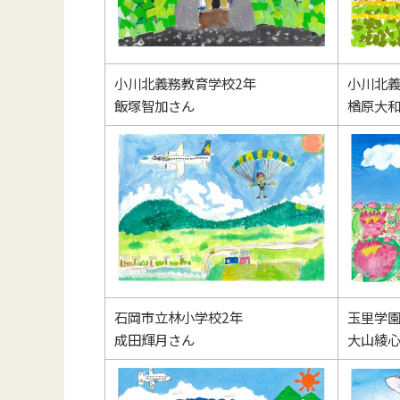
小川北義務教育学校2年
小川北義
飯塚智加さん
楢原大
石岡市立林小学校2年
玉里学園
成田輝月さん
大山綾