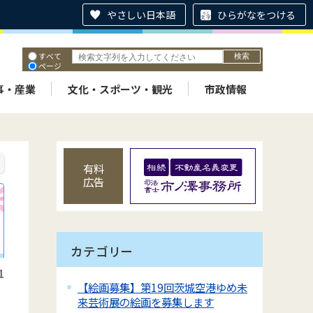
やさしい日本語
ひらがなをつける
すべて
ページ
PDF
ID
事・産業
文化・スポーツ・観光
市政情報
有料
広告
カテゴリー
1
【絵画募集】第19回茨城空港ゆめ未
来芸術展の絵画を募集します