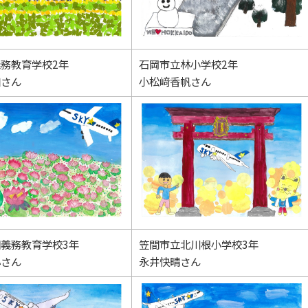
務教育学校2年
石岡市立林小学校2年
和さん
小松﨑香帆さん
義務教育学校3年
笠間市立北川根小学校3年
心さん
永井快晴さん