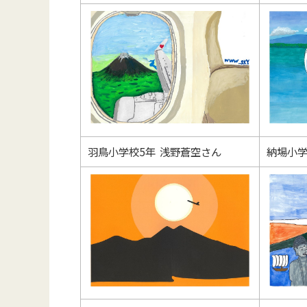
羽鳥小学校5年 浅野蒼空さん
納場小学