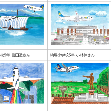
校5年 島田遥さん
納場小学校5年 小林律さん