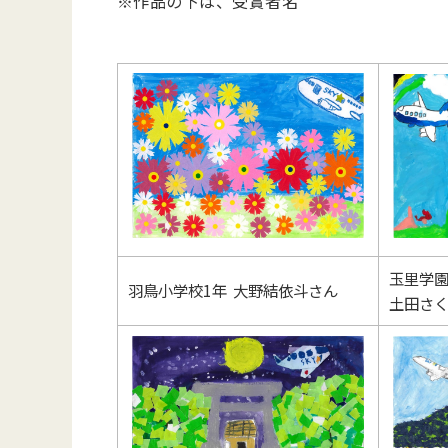
※作品の下は、受賞者名
玉里学園
羽鳥小学校1年 大野結依斗さん
土田さ