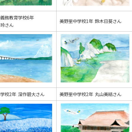
義務教育学校6年
美野里中学校1年 鈴木日葵さん
碧玲さん
学校2年 深作碧大さん
美野里中学校2年 丸山美結さん