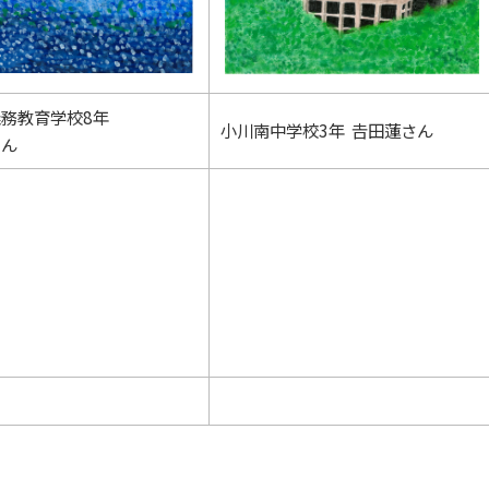
務教育学校8年
小川南中学校3年 𠮷田蓮さん
さん