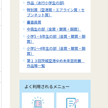
作品（あ行小学生の部)
特別賞（空港賞・エアライン賞・セ
ブンネット賞）
審査員賞
中高生の部（金賞・銀賞・銅賞）
小学5・6年生の部（金賞・銀賞・銅
賞）
小学1～4年生の部（金賞・銀賞・銅
賞）
第１３回茨城空港ゆめ未来芸術展
作品等一覧
よく利用されるメニュー