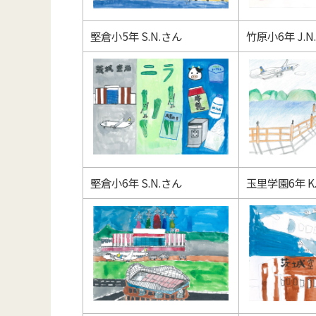
堅倉小5年 S.N.さん
竹原小6年 J.N
堅倉小6年 S.N.さん
玉里学園6年 K