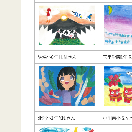
納場小6年 H.N.さん
玉里学園1年 R
北浦小3年 Y.N.さん
小川南小 S.N.