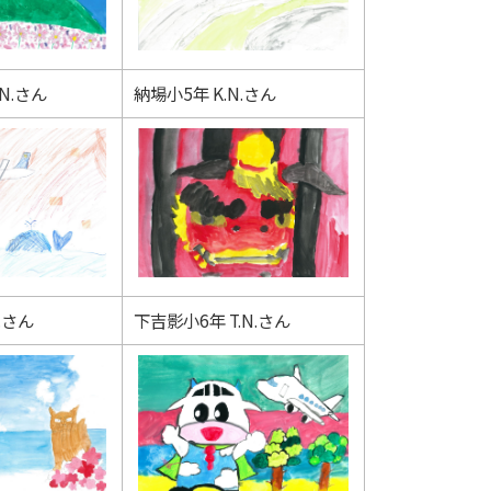
N.さん
納場小5年 K.N.さん
.さん
下吉影小6年 T.N.さん