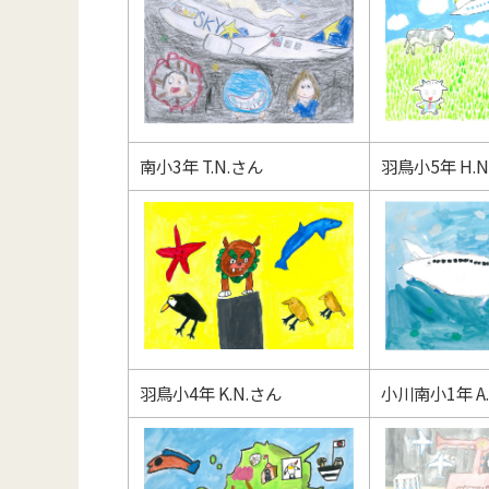
南小3年 T.N.さん
羽鳥小5年 H.N
羽鳥小4年 K.N.さん
小川南小1年 A