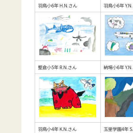
羽鳥小6年 H.N.さん
羽鳥小6年 Y.N
堅倉小5年 R.N.さん
納場小6年 Y.N
羽鳥小4年 K.N.さん
玉里学園4年 S