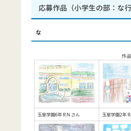
応募作品（小学生の部：な
な
作
玉里学園6年 R.N.さん
玉里学園2年 R