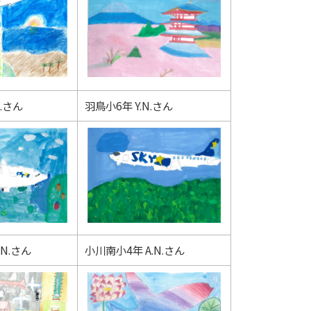
.さん
羽鳥小6年 Y.N.さん
.N.さん
小川南小4年 A.N.さん