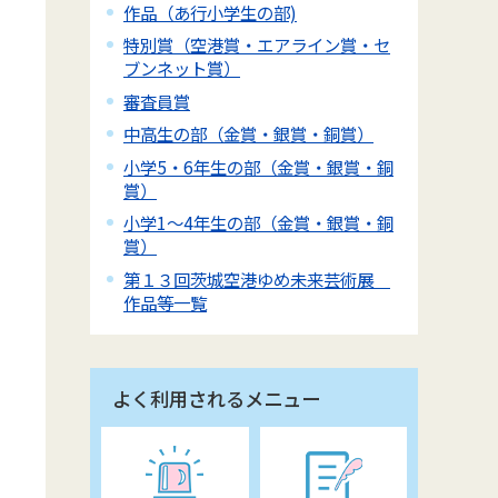
作品（あ行小学生の部)
特別賞（空港賞・エアライン賞・セ
ブンネット賞）
審査員賞
中高生の部（金賞・銀賞・銅賞）
小学5・6年生の部（金賞・銀賞・銅
賞）
小学1～4年生の部（金賞・銀賞・銅
賞）
第１３回茨城空港ゆめ未来芸術展
作品等一覧
よく利用されるメニュー