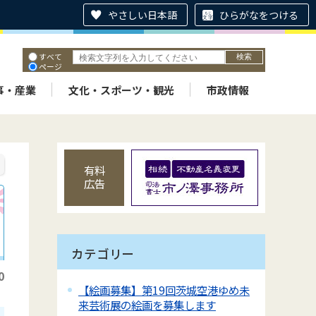
やさしい日本語
ひらがなをつける
すべて
ページ
PDF
ID
事・産業
文化・スポーツ・観光
市政情報
有料
広告
カテゴリー
0
【絵画募集】第19回茨城空港ゆめ未
来芸術展の絵画を募集します