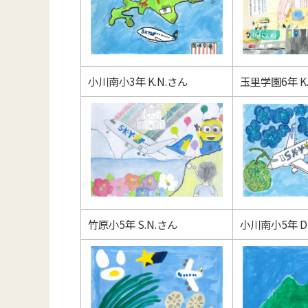
小川南小3年 K.N.さん
玉里学園6年 K
竹原小5年 S.N.さん
小川南小5年 D