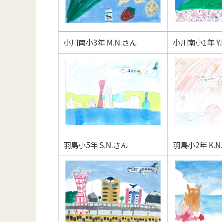
小川南小3年 M.N.さん
小川南小1年 Y.
羽鳥小5年 S.N.さん
羽鳥小2年 K.N