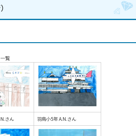
行）
品一覧
.N.さん
羽鳥小5年 A.N.さん