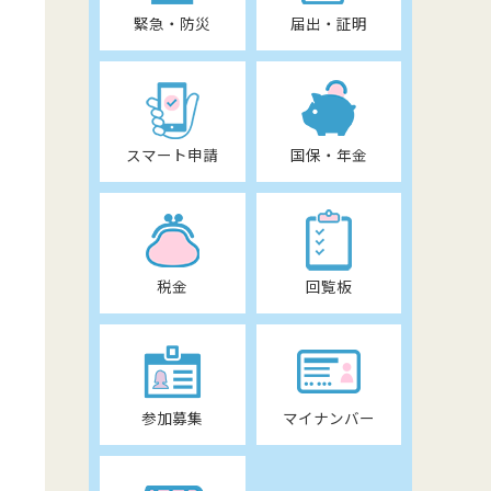
緊急・防災
届出・証明
スマート申請
国保・年金
税金
回覧板
参加募集
マイナンバー