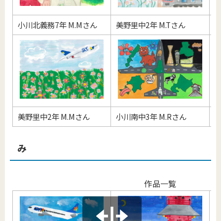
小川北義務7年 M.Mさん
美野里中2年 M.Tさん
美
美野里中2年 M.Mさん
小川南中3年 M.Rさん
美
み
作品一覧