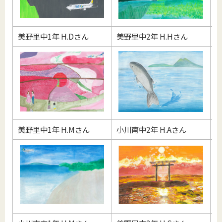
美野里中1年 H.Dさん
美野里中2年 H.Hさん
小
美野里中1年 H.Mさん
小川南中2年 H.Aさん
美