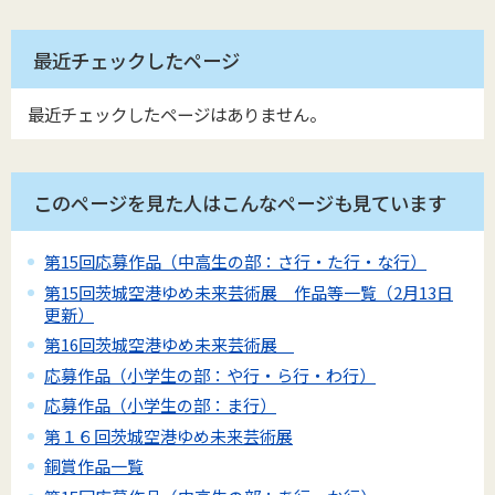
最近チェックしたページ
最近チェックしたページはありません。
このページを見た人はこんなページも見ています
第15回応募作品（中高生の部：さ行・た行・な行）
第15回茨城空港ゆめ未来芸術展 作品等一覧（2月13日
更新）
第16回茨城空港ゆめ未来芸術展
応募作品（小学生の部：や行・ら行・わ行）
応募作品（小学生の部：ま行）
第１６回茨城空港ゆめ未来芸術展
銅賞作品一覧