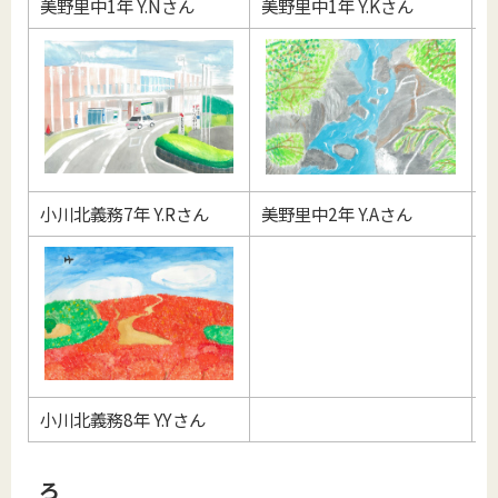
美野里中1年 Y.Nさん
美野里中1年 Y.Kさん
小
小川北義務7年 Y.Rさん
美野里中2年 Y.Aさん
小
小川北義務8年 Y.Yさん
ろ