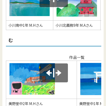
小川南中1年 M.Hさん
小川北義務9年 M.Aさん
美
む
作品一覧
美野里中2年 M.Hさん
美野里中1年 M.