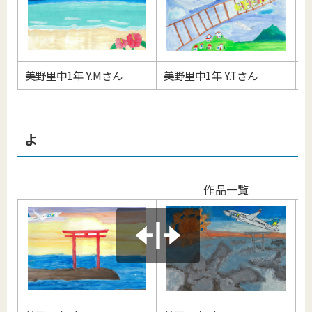
美野里中1年 Y.Mさん
美野里中1年 Y.Tさん
小
よ
作品一覧