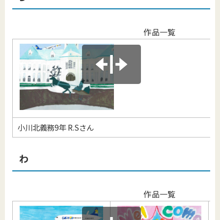
作品一覧
小川北義務9年 R.Sさん
わ
作品一覧