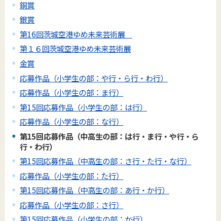
銅賞
銀賞
第16回茨城空港ゆめ未来芸術展
第１６回茨城空港ゆめ未来芸術展
金賞
応募作品（小学生の部：や行・ら行・わ行）
応募作品（小学生の部：ま行）
第15回応募作品（小学生の部：は行）
応募作品（小学生の部：な行）
第15回応募作品（中高生の部：は行・ま行・や行・ら
行・わ行）
第15回応募作品（中高生の部：さ行・た行・な行）
応募作品（小学生の部：た行）
第15回応募作品（中高生の部：あ行・か行）
応募作品（小学生の部：さ行）
第15回応募作品（小学生の部：か行）