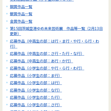
銅賞作品一覧
銀賞作品一覧
金賞作品一覧
第15回茨城空港ゆめ未来芸術展 作品等一覧（2月13日
更新）
応募作品（中高生の部：は行・ま行・や行・ら行・わ
行）
応募作品（中高生の部：さ行・た行・な行）
応募作品（中高生の部：あ行・か行）
応募作品（小学生の部：や行・ら行・わ行）
応募作品（小学生の部：ま行）
応募作品（小学生の部：は行）
応募作品（小学生の部：な行）
応募作品（小学生の部：た行）
応募作品（小学生の部：さ行）