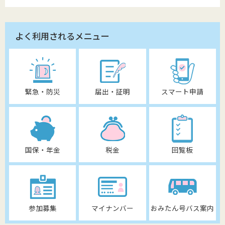
よく利用されるメニュー
緊急・防災
届出・証明
スマート申請
国保・年金
税金
回覧板
参加募集
マイナンバー
おみたん号バス案内