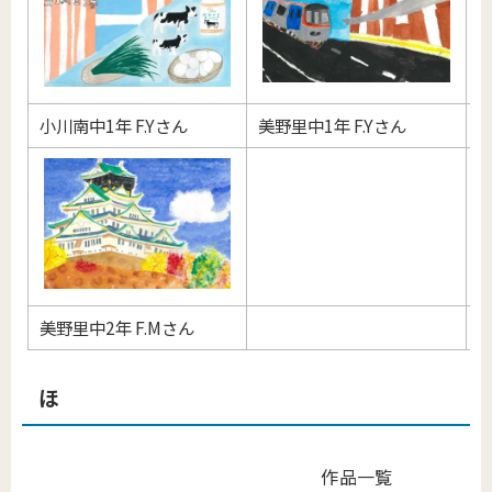
小川南中1年 F.Yさん
美野里中1年 F.Yさん
美
美野里中2年 F.Mさん
ほ
作品一覧