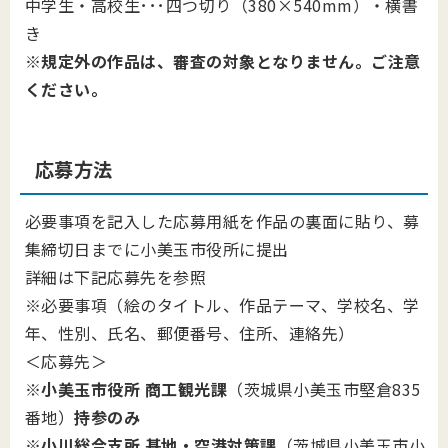
中学生・高校生･･･四つ切り（380×540mm）・横書
き
※規定外の作品は、審査の対象となりません。ご注意
ください。
応募方法
必要事項を記入した応募用紙を作品の裏面に貼り、募
集締切日までに小美玉市役所に提出
詳細は下記応募先を参照
※必要事項（絵のタイトル、作品テーマ、学校名、学
年、性別、氏名、郵便番号、住所、連絡先）
＜応募先＞
※
小美玉市役所 商工観光課
（茨城県小美玉市堅倉835
番地）
持参のみ
※
小川総合支所 基地・空港対策課
（茨城県小美玉市小