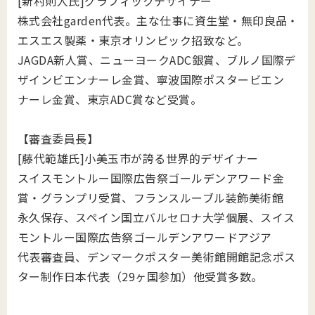
[新村則人氏]グラフィックデザイナー
株式会社garden代表。主な仕事に資生堂・無印良品・
エスエス製薬・東京オリンピック招致など。
JAGDA新人賞、ニューヨークADC銀賞、ブルノ国際デ
ザインビエンナーレ金賞、寧波国際ポスタービエン
ナーレ金賞、東京ADC賞など受賞。
【審査委員長】
[藤代範雄氏]小美玉市が誇る世界的デザイナー
スイスモントルー国際広告祭ゴールデンアワード金
賞・グランプリ受賞、フランスルーブル装飾美術館
永久保存、スペイン国立バルセロナ大学個展、スイス
モントルー国際広告祭ゴールデンアワードアジア
代表審査員、デンマークポスター美術館開館記念ポス
ター制作日本代表（29ヶ国参加）他受賞多数。