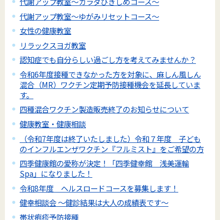
代謝アップ教室～カラダひきしめコース～
代謝アップ教室～ゆがみリセットコース～
女性の健康教室
リラックスヨガ教室
認知症でも自分らしい過ごし方を考えてみませんか？
令和6年度接種できなかった方を対象に、麻しん風しん
混合（MR）ワクチン定期予防接種機会を延長していま
す。
四種混合ワクチン製造販売終了のお知らせについて
健康教室・健康相談
（令和7年度は終了いたしました）令和７年度 子ども
のインフルエンザワクチン『フルミスト』をご希望の方
四季健康館の愛称が決定！「四季健幸館 浅美運輸
Spa」になりました！
令和8年度 ヘルスロードコースを募集します！
健幸相談会 ～健診結果は大人の成績表です～
帯状疱疹予防接種