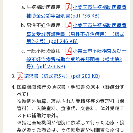
生殖補助医療用：
小美玉市生殖補助医療費
補助金受診等証明書(pdf 736 KB)
男性不妊治療用：
小美玉市生殖補助医療費
事業受診等証明書（男性不妊治療用）（様式
第2-2号）(pdf 246 KB)
一般不妊治療用：
小美玉市不妊検査及び一
般不妊治療費補助金受診等証明書（様式第3
号）(pdf 233 KB)
請求書（様式第5号）(pdf 280 KB)
医療機関発行の領収書・明細書の原本
（診療分す
べて）
※時間外加算、凍結された受精胚等の管理料（保
管料）、入院室料、食事代、文書料、
体外受精テ
ストは補助対象外。
※指定医療機関が他院に依頼して行った治療・投
薬があった場合は、その領収書や明細書も
添付し