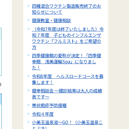
四種混合ワクチン製造販売終了のお
知らせについて
健康教室・健康相談
（令和7年度は終了いたしました）令
和７年度 子どものインフルエンザ
ワクチン『フルミスト』をご希望の
方
四季健康館の愛称が決定！「四季健
幸館 浅美運輸Spa」になりまし
た！
令和8年度 ヘルスロードコースを募
集します！
日
健幸相談会 ～健診結果は大人の成績
表です～
帯状疱疹予防接種
令和４年度
小美玉温泉湯～GO！（小美玉温泉こ
とぶき）