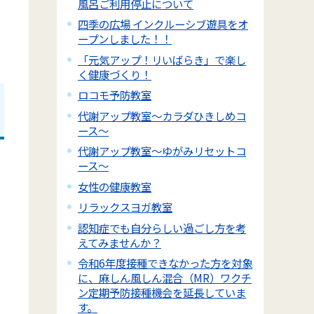
風呂ご利用停止について
四季の広場 インクルーシブ遊具をオ
ープンしました！！
「元気アップ！リいばらき」で楽し
く健康づくり！
ロコモ予防教室
代謝アップ教室～カラダひきしめコ
ース～
代謝アップ教室～ゆがみリセットコ
ース～
女性の健康教室
リラックスヨガ教室
認知症でも自分らしい過ごし方を考
えてみませんか？
令和6年度接種できなかった方を対象
に、麻しん風しん混合（MR）ワクチ
ン定期予防接種機会を延長していま
す。