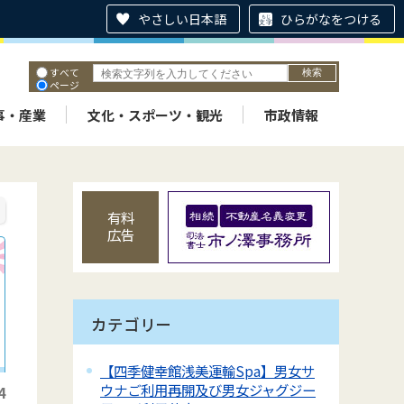
やさしい日本語
ひらがなをつける
すべて
ページ
PDF
ID
事・産業
文化・スポーツ・観光
市政情報
有料
広告
カテゴリー
【四季健幸館浅美運輸Spa】男女サ
ウナご利用再開及び男女ジャグジー
4