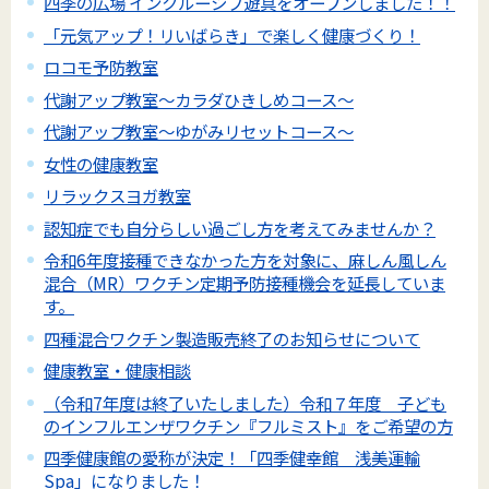
四季の広場 インクルーシブ遊具をオープンしました！！
「元気アップ！リいばらき」で楽しく健康づくり！
ロコモ予防教室
代謝アップ教室～カラダひきしめコース～
代謝アップ教室～ゆがみリセットコース～
女性の健康教室
リラックスヨガ教室
認知症でも自分らしい過ごし方を考えてみませんか？
令和6年度接種できなかった方を対象に、麻しん風しん
混合（MR）ワクチン定期予防接種機会を延長していま
す。
四種混合ワクチン製造販売終了のお知らせについて
健康教室・健康相談
（令和7年度は終了いたしました）令和７年度 子ども
のインフルエンザワクチン『フルミスト』をご希望の方
四季健康館の愛称が決定！「四季健幸館 浅美運輸
Spa」になりました！