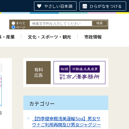
やさしい日本語
ひらがなをつける
すべて
ページ
PDF
ID
事・産業
文化・スポーツ・観光
市政情報
有料
広告
カテゴリー
6
【四季健幸館浅美運輸Spa】男女サ
ウナご利用再開及び男女ジャグジー