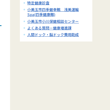
特定健康診査
小美玉市四季健幸館 浅美運輸
Spa(四季健康館)
小美玉市小川保健相談センター
よくある質問－健康増進課
人間ドック・脳ドック費用助成