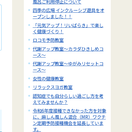
風呂ご利用停止について
四季の広場 インクルーシブ遊具をオ
ープンしました！！
「元気アップ！リいばらき」で楽し
く健康づくり！
ロコモ予防教室
代謝アップ教室～カラダひきしめコ
ース～
代謝アップ教室～ゆがみリセットコ
ース～
女性の健康教室
リラックスヨガ教室
認知症でも自分らしい過ごし方を考
えてみませんか？
令和6年度接種できなかった方を対象
に、麻しん風しん混合（MR）ワクチ
ン定期予防接種機会を延長していま
す。