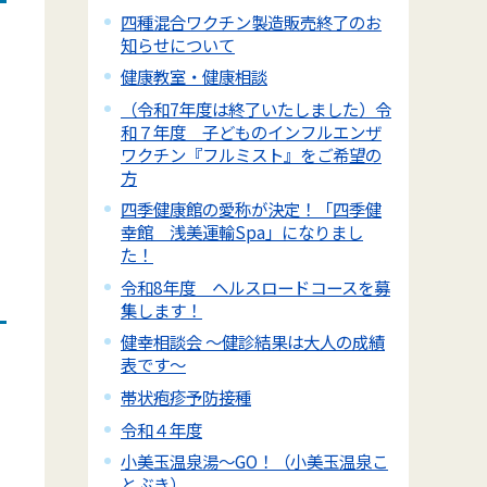
四種混合ワクチン製造販売終了のお
知らせについて
健康教室・健康相談
（令和7年度は終了いたしました）令
和７年度 子どものインフルエンザ
ワクチン『フルミスト』をご希望の
方
四季健康館の愛称が決定！「四季健
幸館 浅美運輸Spa」になりまし
た！
令和8年度 ヘルスロードコースを募
集します！
健幸相談会 ～健診結果は大人の成績
表です～
帯状疱疹予防接種
令和４年度
小美玉温泉湯～GO！（小美玉温泉こ
とぶき）