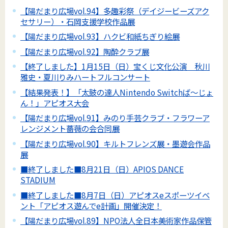
【陽だまり広場vol.94】多趣彩祭（デイジービーズアク
セサリー）・石岡支援学校作品展
【陽だまり広場vol.93】ハクビ和紙ちぎり絵展
【陽だまり広場vol.92】陶酔クラブ展
【終了しました】1月15日（日）宝くじ文化公演 秋川
雅史・夏川りみハートフルコンサート
【結果発表！】「太鼓の達人Nintendo Switchば～じょ
ん！」アピオス大会
【陽だまり広場vol.91】みのり手芸クラブ・フラワーア
レンジメント薔薇の会合同展
【陽だまり広場vol.90】キルトフレンズ展・墨遊会作品
展
■終了しました■8月21日（日）APIOS DANCE
STADIUM
■終了しました■8月7日（日）アピオスeスポーツイベ
ント「アピオス遊んでe計画」開催決定！
【陽だまり広場vol.89】NPO法人全日本美術家作品保管