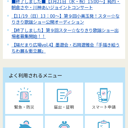
■終了しました■【3月21日（水・祝）15:00～】純烈・
朝倉さや・川神あいジョイントコンサート
【11/19（日）13：00～】第９回小美玉発！スター☆な
りきり歌謡ショー公開オーディション
【終了しました】第９回スター☆なりきり歌謡ショー出
場者募集開始！！
【陽だまり広場vol.4】墨遊会・石岡遊雅会「手描き絵う
ちわ展＆衝立展」
よく利用されるメニュー
緊急・防災
届出・証明
スマート申請