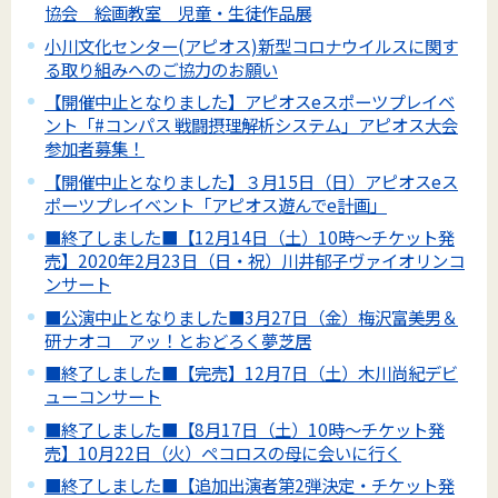
協会 絵画教室 児童・生徒作品展
小川文化センター(アピオス)新型コロナウイルスに関す
る取り組みへのご協力のお願い
【開催中止となりました】アピオスeスポーツプレイベ
ント「#コンパス 戦闘摂理解析システム」アピオス大会
参加者募集！
【開催中止となりました】３月15日（日）アピオスeス
ポーツプレイベント「アピオス遊んでe計画」
■終了しました■【12月14日（土）10時～チケット発
売】2020年2月23日（日・祝）川井郁子ヴァイオリンコ
ンサート
■公演中止となりました■3月27日（金）梅沢富美男＆
研ナオコ アッ！とおどろく夢芝居
■終了しました■【完売】12月7日（土）木川尚紀デビ
ューコンサート
■終了しました■【8月17日（土）10時～チケット発
売】10月22日（火）ペコロスの母に会いに行く
■終了しました■【追加出演者第2弾決定・チケット発