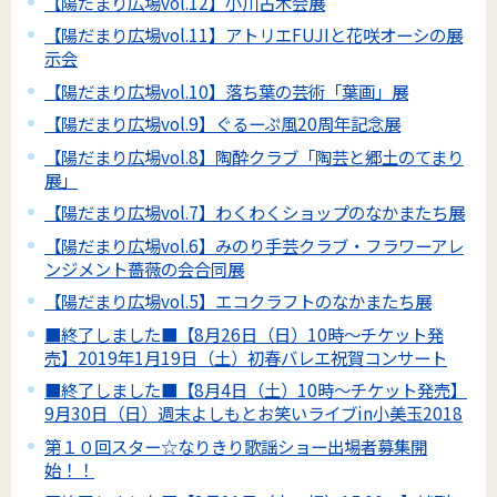
【陽だまり広場vol.12】小川古木会展
【陽だまり広場vol.11】アトリエFUJIと花咲オーシの展
示会
【陽だまり広場vol.10】落ち葉の芸術「葉画」展
【陽だまり広場vol.9】ぐるーぷ風20周年記念展
【陽だまり広場vol.8】陶酔クラブ「陶芸と郷土のてまり
展」
【陽だまり広場vol.7】わくわくショップのなかまたち展
【陽だまり広場vol.6】みのり手芸クラブ・フラワーアレ
ンジメント薔薇の会合同展
【陽だまり広場vol.5】エコクラフトのなかまたち展
■終了しました■【8月26日（日）10時～チケット発
売】2019年1月19日（土）初春バレエ祝賀コンサート
■終了しました■【8月4日（土）10時～チケット発売】
9月30日（日）週末よしもとお笑いライブin小美玉2018
第１０回スター☆なりきり歌謡ショー出場者募集開
始！！