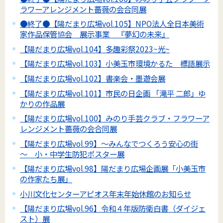
ラワーアレンジメント薔薇の会合同展
●終了●【陽だまり広場vol.105】NPO法人全日本美術
家作品保管協会 展示事業 『夢幻の未来』
【陽だまり広場vol.104】多趣彩祭2023~光~
【陽だまり広場vol.103】小美玉市環境かるた 標語展示
【陽だまり広場vol.102】書楽会・墨遊会展
【陽だまり広場vol.101】市民の日企画 「滝平 二郎」ゆ
かりの作品展
【陽だまり広場vol.100】みのり手芸クラブ・フラワーア
レンジメント薔薇の会合同展
【陽だまり広場vol.99】～みんなでつくろう安心の街
～ 小・中学生防犯ポスター展
【陽だまり広場vol.98】陽だまり広場企画展「小美玉市
の作家たち展」
小川文化センターアピオス年末年始休館のお知らせ
【陽だまり広場vol.96】令和４年版防衛白書（ダイジェ
スト）展