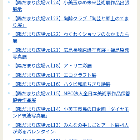
【陽だまり広場vol.24】小美玉ゆめ未来芸術展作品出張
展示
【陽だまり広場vol.23】陶酔クラブ「陶芸と郷土のてま
り展」
【陽だまり広場vol.22】わくわくショップのなかまたち
展
【陽だまり広場vol.21】広島長崎原爆写真展・福島原発
写真展
【陽だまり広場vol.18】アトリエ彩展
【陽だまり広場vol.17】エコクラフト展
【陽だまり広場vol.16】ハクビ和紙ちぎり絵展
【陽だまり広場vol.15】NPO法人全日本美術家作品保管
協会作品展
【陽だまり広場vol.14】小美玉市民の日企画「ダイヤモ
ンド筑波写真展」
【陽だまり広場vol.13】みんなの手しごとアート展-4人
が彩るバレンタイン-