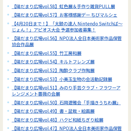
【陽だまり広場vol.58】虹色展＆手作り雑貨PULL展
【陽だまり広場vol.57】お客様感謝デー ちびマルシェ
【4月20日まで！】「太鼓の達人 Nintendo Switchば～
じょん！」アピオス大会 予選参加者募集！
【陽だまり広場vol.56】NPO法人全日本美術家作品保管
協会作品展
【陽だまり広場vol.55】竹工房和展
【陽だまり広場vol.54】キルトフレンズ展
【陽だまり広場vol.52】陶酔クラブ作陶展
【陽だまり広場vol.53】小美玉生物の会活動記録展
【陽だまり広場vol.51】みのり手芸クラブ・フラワーア
レンジメント薔薇の会展
【陽だまり広場vol.50】石岡遊雅会「手描きうちわ展」
【陽だまり広場vol.49】書・盆栽・絵画展
【陽だまり広場vol.48】ハクビ和紙ちぎり絵展
【陽だまり広場vol.47】NPO法人全日本美術家作品保管