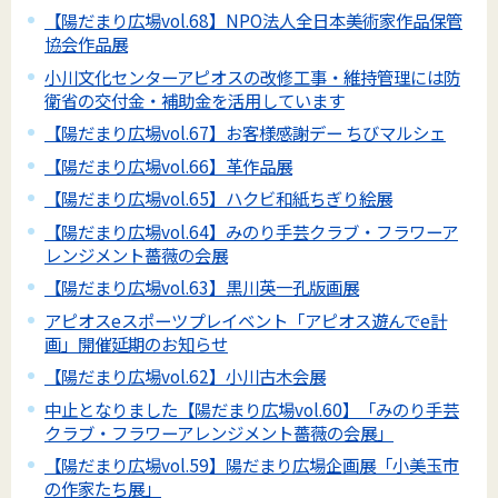
【陽だまり広場vol.68】NPO法人全日本美術家作品保管
協会作品展
小川文化センターアピオスの改修工事・維持管理には防
衛省の交付金・補助金を活用しています
【陽だまり広場vol.67】お客様感謝デー ちびマルシェ
【陽だまり広場vol.66】革作品展
【陽だまり広場vol.65】ハクビ和紙ちぎり絵展
【陽だまり広場vol.64】みのり手芸クラブ・フラワーア
レンジメント薔薇の会展
【陽だまり広場vol.63】黒川英一孔版画展
アピオスeスポーツプレイベント「アピオス遊んでe計
画」開催延期のお知らせ
【陽だまり広場vol.62】小川古木会展
中止となりました【陽だまり広場vol.60】「みのり手芸
クラブ・フラワーアレンジメント薔薇の会展」
【陽だまり広場vol.59】陽だまり広場企画展「小美玉市
の作家たち展」