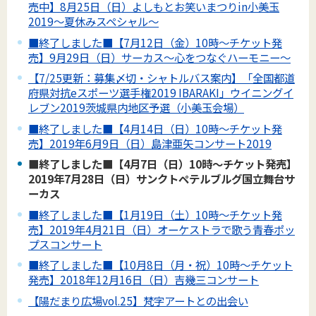
売中】8月25日（日）よしもとお笑いまつりin小美玉
2019～夏休みスペシャル～
■終了しました■【7月12日（金）10時～チケット発
売】9月29日（日）サーカス～心をつなぐハーモニー～
【7/25更新：募集〆切・シャトルバス案内】「全国都道
府県対抗eスポーツ選手権2019 IBARAKI」ウイニングイ
レブン2019茨城県内地区予選（小美玉会場）
■終了しました■【4月14日（日）10時～チケット発
売】2019年6月9日（日）島津亜矢コンサート2019
■終了しました■【4月7日（日）10時～チケット発売】
2019年7月28日（日）サンクトペテルブルグ国立舞台サ
ーカス
■終了しました■【1月19日（土）10時～チケット発
売】2019年4月21日（日）オーケストラで歌う青春ポッ
プスコンサート
■終了しました■【10月8日（月・祝）10時～チケット
発売】2018年12月16日（日）吉幾三コンサート
【陽だまり広場vol.25】梵字アートとの出会い