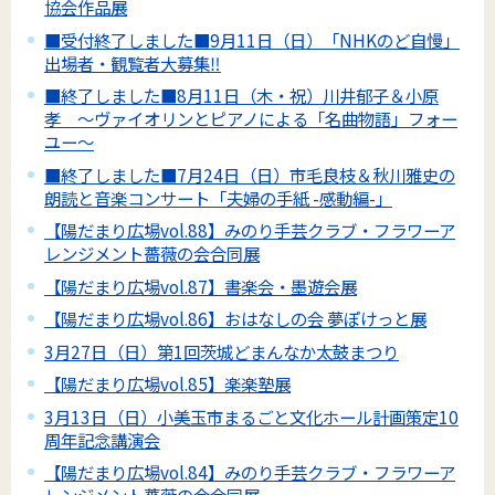
協会作品展
■受付終了しました■9月11日（日）「NHKのど自慢」
出場者・観覧者大募集‼
■終了しました■8月11日（木・祝）川井郁子＆小原
孝 ～ヴァイオリンとピアノによる「名曲物語」フォー
ユー～
■終了しました■7月24日（日）市毛良枝＆秋川雅史の
朗読と音楽コンサート「夫婦の手紙 -感動編-」
【陽だまり広場vol.88】みのり手芸クラブ・フラワーア
レンジメント薔薇の会合同展
【陽だまり広場vol.87】書楽会・墨遊会展
【陽だまり広場vol.86】おはなしの会 夢ぽけっと展
3月27日（日）第1回茨城どまんなか太鼓まつり
【陽だまり広場vol.85】楽楽塾展
3月13日（日）小美玉市まるごと文化ホール計画策定10
周年記念講演会
【陽だまり広場vol.84】みのり手芸クラブ・フラワーア