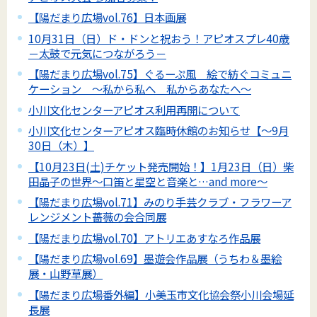
【陽だまり広場vol.76】日本画展
10月31日（日）ド・ドンと祝おう！アピオスプレ40歳
－太鼓で元気につながろう－
【陽だまり広場vol.75】ぐるーぷ風 絵で紡ぐコミュニ
ケーション ～私から私へ 私からあなたへ～
小川文化センターアピオス利用再開について
小川文化センターアピオス臨時休館のお知らせ【～9月
30日（木）】
【10月23日(土)チケット発売開始！】1月23日（日）柴
田晶子の世界～口笛と星空と音楽と…and more～
【陽だまり広場vol.71】みのり手芸クラブ・フラワーア
レンジメント薔薇の会合同展
【陽だまり広場vol.70】アトリエあすなろ作品展
【陽だまり広場vol.69】墨遊会作品展（うちわ＆墨絵
展・山野草展）
【陽だまり広場番外編】小美玉市文化協会祭小川会場延
長展