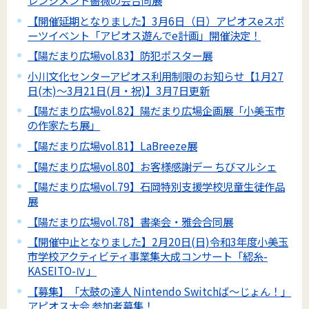
レンジメント薔薇の会合同展
【開催延期となりました】3月6日（日）アピオスeスポ
ーツイベント「アピオス遊んでe計画」開催決定！
【陽だまり広場vol.83】防犯ポスター展
小川文化センターアピオス利用制限のお知らせ【1月27
日(木)～3月21日(月・祝)】3月7日更新
【陽だまり広場vol.82】陽だまり広場企画展「小美玉市
の作家たち展」
【陽だまり広場vol.81】LaBreeze展
【陽だまり広場vol.80】お客様感謝デー ちびマルシェ
【陽だまり広場vol.79】石岡特別支援学校児童生徒作品
展
【陽だまり広場vol.78】書楽会・雅会合同展
【開催中止となりました】2月20日(日)令和3年度小美玉
市学校アクティビティ事業集大成コンサート「綛糸-
KASEITO-Ⅳ」
【募集】「太鼓の達人 Nintendo Switchば～じょん！」
アピオス大会 参加者募集！