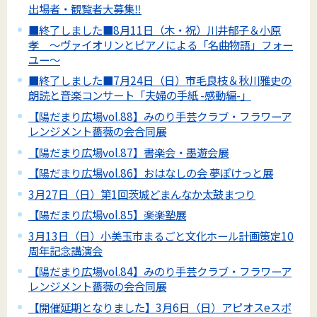
出場者・観覧者大募集‼
■終了しました■8月11日（木・祝）川井郁子＆小原
孝 ～ヴァイオリンとピアノによる「名曲物語」フォー
ユー～
■終了しました■7月24日（日）市毛良枝＆秋川雅史の
朗読と音楽コンサート「夫婦の手紙 -感動編-」
【陽だまり広場vol.88】みのり手芸クラブ・フラワーア
レンジメント薔薇の会合同展
【陽だまり広場vol.87】書楽会・墨遊会展
【陽だまり広場vol.86】おはなしの会 夢ぽけっと展
3月27日（日）第1回茨城どまんなか太鼓まつり
【陽だまり広場vol.85】楽楽塾展
3月13日（日）小美玉市まるごと文化ホール計画策定10
周年記念講演会
【陽だまり広場vol.84】みのり手芸クラブ・フラワーア
レンジメント薔薇の会合同展
【開催延期となりました】3月6日（日）アピオスeスポ