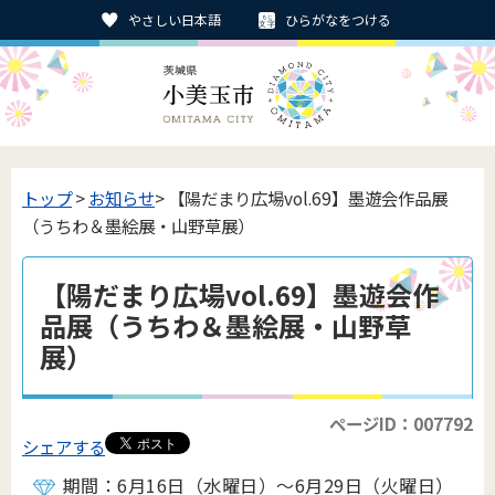
やさしい日本語
ひらがなをつける
トップ
>
お知らせ
> 【陽だまり広場vol.69】墨遊会作品展
（うちわ＆墨絵展・山野草展）
【陽だまり広場vol.69】墨遊会作
品展（うちわ＆墨絵展・山野草
展）
ページID：007792
シェアする
期間：6月16日（水曜日）～6月29日（火曜日）