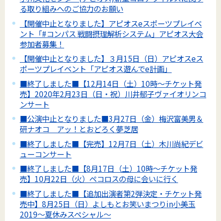
る取り組みへのご協力のお願い
【開催中止となりました】アピオスeスポーツプレイベ
ント「#コンパス 戦闘摂理解析システム」アピオス大会
参加者募集！
【開催中止となりました】３月15日（日）アピオスeス
ポーツプレイベント「アピオス遊んでe計画」
■終了しました■【12月14日（土）10時～チケット発
売】2020年2月23日（日・祝）川井郁子ヴァイオリンコ
ンサート
■公演中止となりました■3月27日（金）梅沢富美男＆
研ナオコ アッ！とおどろく夢芝居
■終了しました■【完売】12月7日（土）木川尚紀デビ
ューコンサート
■終了しました■【8月17日（土）10時～チケット発
売】10月22日（火）ペコロスの母に会いに行く
■終了しました■【追加出演者第2弾決定・チケット発
売中】8月25日（日）よしもとお笑いまつりin小美玉
2019～夏休みスペシャル～