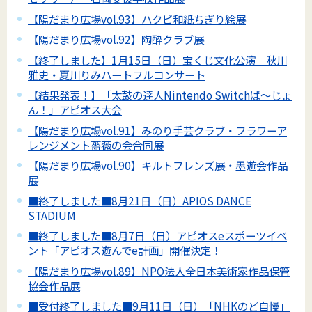
【陽だまり広場vol.93】ハクビ和紙ちぎり絵展
【陽だまり広場vol.92】陶酔クラブ展
【終了しました】1月15日（日）宝くじ文化公演 秋川
雅史・夏川りみハートフルコンサート
【結果発表！】「太鼓の達人Nintendo Switchば～じょ
ん！」アピオス大会
【陽だまり広場vol.91】みのり手芸クラブ・フラワーア
レンジメント薔薇の会合同展
【陽だまり広場vol.90】キルトフレンズ展・墨遊会作品
展
■終了しました■8月21日（日）APIOS DANCE
STADIUM
■終了しました■8月7日（日）アピオスeスポーツイベ
ント「アピオス遊んでe計画」開催決定！
【陽だまり広場vol.89】NPO法人全日本美術家作品保管
協会作品展
■受付終了しました■9月11日（日）「NHKのど自慢」