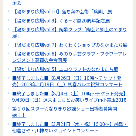
示会
【陽だまり広場vol.10】落ち葉の芸術「葉画」展
【陽だまり広場vol.9】ぐるーぷ風20周年記念展
【陽だまり広場vol.8】陶酔クラブ「陶芸と郷土のてまり
展」
【陽だまり広場vol.7】わくわくショップのなかまたち展
【陽だまり広場vol.6】みのり手芸クラブ・フラワーアレ
ンジメント薔薇の会合同展
【陽だまり広場vol.5】エコクラフトのなかまたち展
■終了しました■【8月26日（日）10時～チケット発
売】2019年1月19日（土）初春バレエ祝賀コンサート
■終了しました■【8月4日（土）10時～チケット発売】
9月30日（日）週末よしもとお笑いライブin小美玉2018
第１０回スター☆なりきり歌謡ショー出場者募集開
始！！
■終了しました■【3月21日（水・祝）15:00～】純烈・
朝倉さや・川神あいジョイントコンサート