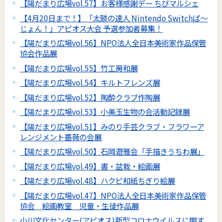
【陽だまり広場vol.57】お客様感謝デー ちびマルシェ
【4月20日まで！】「太鼓の達人 Nintendo Switchば～
じょん！」アピオス大会 予選参加者募集！
【陽だまり広場vol.56】NPO法人全日本美術家作品保管
協会作品展
【陽だまり広場vol.55】竹工房和展
【陽だまり広場vol.54】キルトフレンズ展
【陽だまり広場vol.52】陶酔クラブ作陶展
【陽だまり広場vol.53】小美玉生物の会活動記録展
【陽だまり広場vol.51】みのり手芸クラブ・フラワーア
レンジメント薔薇の会展
【陽だまり広場vol.50】石岡遊雅会「手描きうちわ展」
【陽だまり広場vol.49】書・盆栽・絵画展
【陽だまり広場vol.48】ハクビ和紙ちぎり絵展
【陽だまり広場vol.47】NPO法人全日本美術家作品保管
協会 絵画教室 児童・生徒作品展
小川文化センター(アピオス)新型コロナウイルスに関す