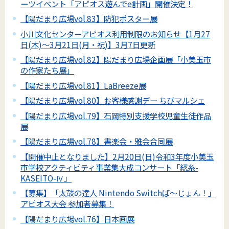
ーツイベント「アピオス遊んでe計画」開催決定！
【陽だまり広場vol.83】防犯ポスター展
小川文化センターアピオス利用制限のお知らせ【1月27
日(木)～3月21日(月・祝)】3月7日更新
【陽だまり広場vol.82】陽だまり広場企画展「小美玉市
の作家たち展」
【陽だまり広場vol.81】LaBreeze展
【陽だまり広場vol.80】お客様感謝デー ちびマルシェ
【陽だまり広場vol.79】石岡特別支援学校児童生徒作品
展
【陽だまり広場vol.78】書楽会・雅会合同展
【開催中止となりました】2月20日(日)令和3年度小美玉
市学校アクティビティ事業集大成コンサート「綛糸-
KASEITO-Ⅳ」
【募集】「太鼓の達人 Nintendo Switchば～じょん！」
アピオス大会 参加者募集！
【陽だまり広場vol.76】日本画展