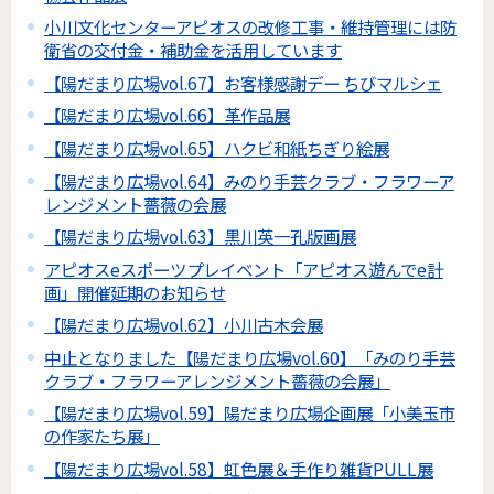
小川文化センターアピオスの改修工事・維持管理には防
衛省の交付金・補助金を活用しています
【陽だまり広場vol.67】お客様感謝デー ちびマルシェ
【陽だまり広場vol.66】革作品展
【陽だまり広場vol.65】ハクビ和紙ちぎり絵展
【陽だまり広場vol.64】みのり手芸クラブ・フラワーア
レンジメント薔薇の会展
【陽だまり広場vol.63】黒川英一孔版画展
アピオスeスポーツプレイベント「アピオス遊んでe計
画」開催延期のお知らせ
【陽だまり広場vol.62】小川古木会展
中止となりました【陽だまり広場vol.60】「みのり手芸
クラブ・フラワーアレンジメント薔薇の会展」
【陽だまり広場vol.59】陽だまり広場企画展「小美玉市
の作家たち展」
【陽だまり広場vol.58】虹色展＆手作り雑貨PULL展