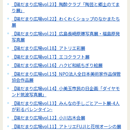
【陽だまり広場vol.23】陶酔クラブ「陶芸と郷土のてま
り展」
【陽だまり広場vol.22】わくわくショップのなかまたち
展
【陽だまり広場vol.21】広島長崎原爆写真展・福島原発
写真展
【陽だまり広場vol.18】アトリエ彩展
【陽だまり広場vol.17】エコクラフト展
【陽だまり広場vol.16】ハクビ和紙ちぎり絵展
【陽だまり広場vol.15】NPO法人全日本美術家作品保管
協会作品展
【陽だまり広場vol.14】小美玉市民の日企画「ダイヤモ
ンド筑波写真展」
【陽だまり広場vol.13】みんなの手しごとアート展-4人
が彩るバレンタイン-
【陽だまり広場vol.12】小川古木会展
【陽だまり広場vol.11】アトリエFUJIと花咲オーシの展