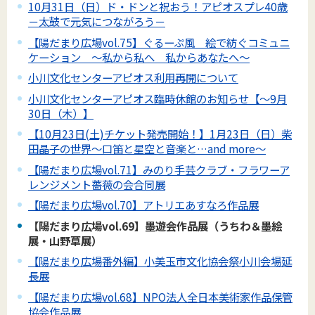
10月31日（日）ド・ドンと祝おう！アピオスプレ40歳
－太鼓で元気につながろう－
【陽だまり広場vol.75】ぐるーぷ風 絵で紡ぐコミュニ
ケーション ～私から私へ 私からあなたへ～
小川文化センターアピオス利用再開について
小川文化センターアピオス臨時休館のお知らせ【～9月
30日（木）】
【10月23日(土)チケット発売開始！】1月23日（日）柴
田晶子の世界～口笛と星空と音楽と…and more～
【陽だまり広場vol.71】みのり手芸クラブ・フラワーア
レンジメント薔薇の会合同展
【陽だまり広場vol.70】アトリエあすなろ作品展
【陽だまり広場vol.69】墨遊会作品展（うちわ＆墨絵
展・山野草展）
【陽だまり広場番外編】小美玉市文化協会祭小川会場延
長展
【陽だまり広場vol.68】NPO法人全日本美術家作品保管
協会作品展