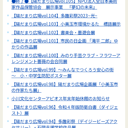
●終了●【陽だまり広場vol.105】NPO法人全日本美術
家作品保管協会 展示事業 『夢幻の未来』
【陽だまり広場vol.104】多趣彩祭2023~光~
【陽だまり広場vol.103】小美玉市環境かるた 標語展示
【陽だまり広場vol.102】書楽会・墨遊会展
【陽だまり広場vol.101】市民の日企画 「滝平 二郎」ゆ
かりの作品展
【陽だまり広場vol.100】みのり手芸クラブ・フラワーア
レンジメント薔薇の会合同展
【陽だまり広場vol.99】～みんなでつくろう安心の街
～ 小・中学生防犯ポスター展
【陽だまり広場vol.98】陽だまり広場企画展「小美玉市
の作家たち展」
小川文化センターアピオス年末年始休館のお知らせ
【陽だまり広場vol.96】令和４年版防衛白書（ダイジェ
スト）展
【陽だまり広場vol.94】多趣彩祭（デイジービーズアク
セサリー）・石岡支援学校作品展