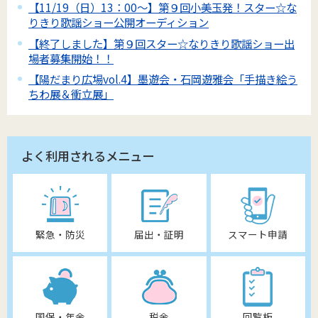
【11/19（日）13：00～】第９回小美玉発！スター☆な
りきり歌謡ショー公開オーディション
【終了しました】第９回スター☆なりきり歌謡ショー出
場者募集開始！！
【陽だまり広場vol.4】墨遊会・石岡遊雅会「手描き絵う
ちわ展＆衝立展」
よく利用されるメニュー
緊急・防災
届出・証明
スマート申請
国保・年金
税金
回覧板