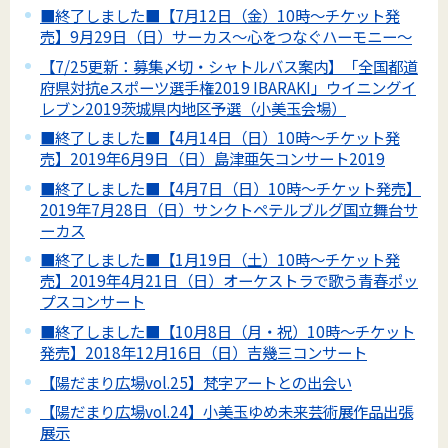
■終了しました■【7月12日（金）10時～チケット発
売】9月29日（日）サーカス～心をつなぐハーモニー～
【7/25更新：募集〆切・シャトルバス案内】「全国都道
府県対抗eスポーツ選手権2019 IBARAKI」ウイニングイ
レブン2019茨城県内地区予選（小美玉会場）
■終了しました■【4月14日（日）10時～チケット発
売】2019年6月9日（日）島津亜矢コンサート2019
■終了しました■【4月7日（日）10時～チケット発売】
2019年7月28日（日）サンクトペテルブルグ国立舞台サ
ーカス
■終了しました■【1月19日（土）10時～チケット発
売】2019年4月21日（日）オーケストラで歌う青春ポッ
プスコンサート
■終了しました■【10月8日（月・祝）10時～チケット
発売】2018年12月16日（日）吉幾三コンサート
【陽だまり広場vol.25】梵字アートとの出会い
【陽だまり広場vol.24】小美玉ゆめ未来芸術展作品出張
展示