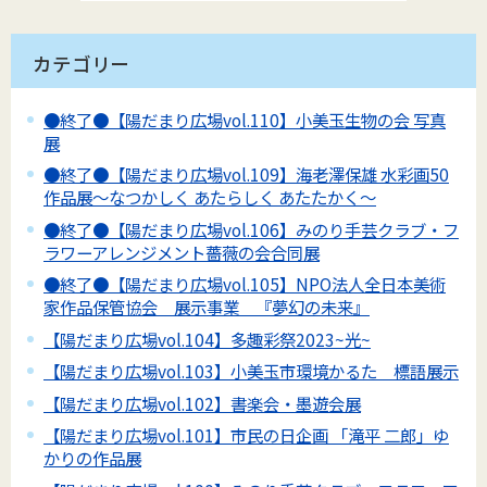
カテゴリー
●終了●【陽だまり広場vol.110】小美玉生物の会 写真
展
●終了●【陽だまり広場vol.109】海老澤保雄 水彩画50
作品展～なつかしく あたらしく あたたかく～
●終了●【陽だまり広場vol.106】みのり手芸クラブ・フ
ラワーアレンジメント薔薇の会合同展
●終了●【陽だまり広場vol.105】NPO法人全日本美術
家作品保管協会 展示事業 『夢幻の未来』
【陽だまり広場vol.104】多趣彩祭2023~光~
【陽だまり広場vol.103】小美玉市環境かるた 標語展示
【陽だまり広場vol.102】書楽会・墨遊会展
【陽だまり広場vol.101】市民の日企画 「滝平 二郎」ゆ
かりの作品展