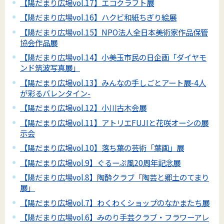
【陽だまり広場vol.17】エコクラフト展
【陽だまり広場vol.16】ハクビ和紙ちぎり絵展
【陽だまり広場vol.15】NPO法人全日本美術家作品保管
協会作品展
【陽だまり広場vol.14】小美玉市民の日企画「ダイヤモ
ンド筑波写真展」
【陽だまり広場vol.13】みんなの手しごとアート展-4人
が彩るバレンタイン-
【陽だまり広場vol.12】小川古木会展
【陽だまり広場vol.11】アトリエFUJIと花咲オーシの展
示会
【陽だまり広場vol.10】落ち葉の芸術「葉画」展
【陽だまり広場vol.9】ぐるーぷ風20周年記念展
【陽だまり広場vol.8】陶酔クラブ「陶芸と郷土のてまり
展」
【陽だまり広場vol.7】わくわくショップのなかまたち展
【陽だまり広場vol.6】みのり手芸クラブ・フラワーアレ