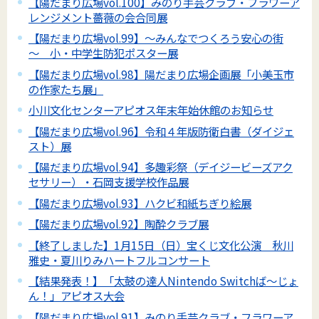
【陽だまり広場vol.100】みのり手芸クラブ・フラワーア
レンジメント薔薇の会合同展
【陽だまり広場vol.99】～みんなでつくろう安心の街
～ 小・中学生防犯ポスター展
【陽だまり広場vol.98】陽だまり広場企画展「小美玉市
の作家たち展」
小川文化センターアピオス年末年始休館のお知らせ
【陽だまり広場vol.96】令和４年版防衛白書（ダイジェ
スト）展
【陽だまり広場vol.94】多趣彩祭（デイジービーズアク
セサリー）・石岡支援学校作品展
【陽だまり広場vol.93】ハクビ和紙ちぎり絵展
【陽だまり広場vol.92】陶酔クラブ展
【終了しました】1月15日（日）宝くじ文化公演 秋川
雅史・夏川りみハートフルコンサート
【結果発表！】「太鼓の達人Nintendo Switchば～じょ
ん！」アピオス大会
【陽だまり広場vol.91】みのり手芸クラブ・フラワーア