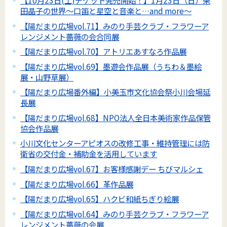
【10月23日(土)チケット発売開始！】1月23日（日）柴
田晶子の世界～口笛と星空と音楽と…and more～
【陽だまり広場vol.71】みのり手芸クラブ・フラワーア
レンジメント薔薇の会合同展
【陽だまり広場vol.70】アトリエあすなろ作品展
【陽だまり広場vol.69】墨遊会作品展（うちわ＆墨絵
展・山野草展）
【陽だまり広場番外編】小美玉市文化協会祭小川会場延
長展
【陽だまり広場vol.68】NPO法人全日本美術家作品保管
協会作品展
小川文化センターアピオスの改修工事・維持管理には防
衛省の交付金・補助金を活用しています
【陽だまり広場vol.67】お客様感謝デー ちびマルシェ
【陽だまり広場vol.66】革作品展
【陽だまり広場vol.65】ハクビ和紙ちぎり絵展
【陽だまり広場vol.64】みのり手芸クラブ・フラワーア
レンジメント薔薇の会展