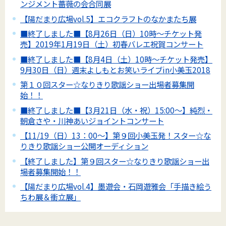
ンジメント薔薇の会合同展
【陽だまり広場vol.5】エコクラフトのなかまたち展
■終了しました■【8月26日（日）10時～チケット発
売】2019年1月19日（土）初春バレエ祝賀コンサート
■終了しました■【8月4日（土）10時～チケット発売】
9月30日（日）週末よしもとお笑いライブin小美玉2018
第１０回スター☆なりきり歌謡ショー出場者募集開
始！！
■終了しました■【3月21日（水・祝）15:00～】純烈・
朝倉さや・川神あいジョイントコンサート
【11/19（日）13：00～】第９回小美玉発！スター☆な
りきり歌謡ショー公開オーディション
【終了しました】第９回スター☆なりきり歌謡ショー出
場者募集開始！！
【陽だまり広場vol.4】墨遊会・石岡遊雅会「手描き絵う
ちわ展＆衝立展」