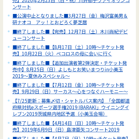
ンサート
■公演中止となりました■3月27日（金）梅沢富美男＆
研ナオコ アッ！とおどろく夢芝居
■終了しました■【完売】12月7日（土）木川尚紀デビ
ューコンサート
■終了しました■【8月17日（土）10時～チケット発
売】10月22日（火）ペコロスの母に会いに行く
■終了しました■【追加出演者第2弾決定・チケット発
売中】8月25日（日）よしもとお笑いまつりin小美玉
2019～夏休みスペシャル～
■終了しました■【7月12日（金）10時～チケット発
売】9月29日（日）サーカス～心をつなぐハーモニー～
【7/25更新：募集〆切・シャトルバス案内】「全国都道
府県対抗eスポーツ選手権2019 IBARAKI」ウイニングイ
レブン2019茨城県内地区予選（小美玉会場）
■終了しました■【4月14日（日）10時～チケット発
売】2019年6月9日（日）島津亜矢コンサート2019
■終了しました■【4月7日（日）10時～チケット発売】