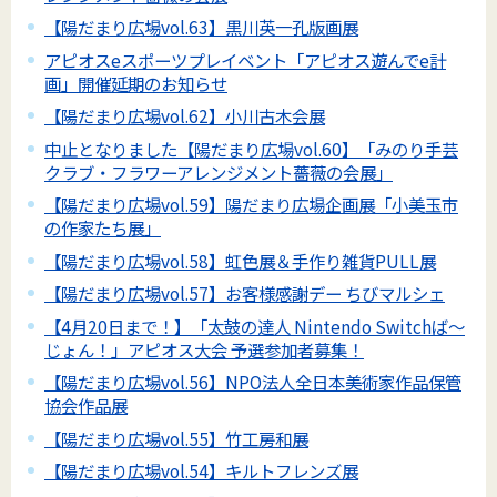
【陽だまり広場vol.63】黒川英一孔版画展
アピオスeスポーツプレイベント「アピオス遊んでe計
画」開催延期のお知らせ
【陽だまり広場vol.62】小川古木会展
中止となりました【陽だまり広場vol.60】「みのり手芸
クラブ・フラワーアレンジメント薔薇の会展」
【陽だまり広場vol.59】陽だまり広場企画展「小美玉市
の作家たち展」
【陽だまり広場vol.58】虹色展＆手作り雑貨PULL展
【陽だまり広場vol.57】お客様感謝デー ちびマルシェ
【4月20日まで！】「太鼓の達人 Nintendo Switchば～
じょん！」アピオス大会 予選参加者募集！
【陽だまり広場vol.56】NPO法人全日本美術家作品保管
協会作品展
【陽だまり広場vol.55】竹工房和展
【陽だまり広場vol.54】キルトフレンズ展