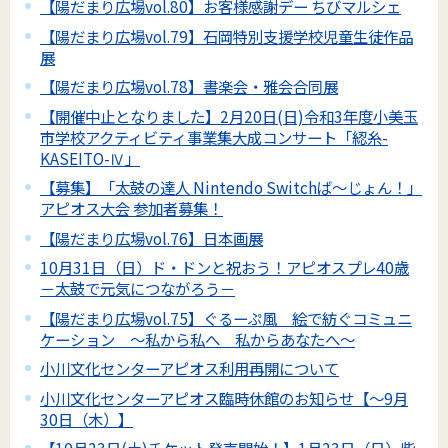
【陽だまり広場vol.80】お客様感謝デー ちびマルシェ
【陽だまり広場vol.79】石岡特別支援学校児童生徒作品
展
【陽だまり広場vol.78】書楽会・雅会合同展
【開催中止となりました】2月20日(日)令和3年度小美玉
市学校アクティビティ事業集大成コンサート「綛糸-
KASEITO-Ⅳ」
【募集】「太鼓の達人 Nintendo Switchば～じょん！」
アピオス大会 参加者募集！
【陽だまり広場vol.76】日本画展
10月31日（日）ド・ドンと祝おう！アピオスプレ40歳
－太鼓で元気につながろう－
【陽だまり広場vol.75】ぐるーぷ風 絵で紡ぐコミュニ
ケーション ～私から私へ 私からあなたへ～
小川文化センターアピオス利用再開について
小川文化センターアピオス臨時休館のお知らせ【～9月
30日（木）】