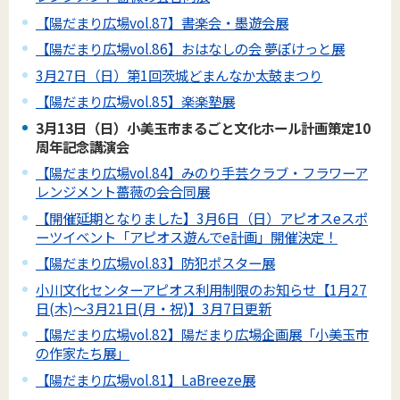
【陽だまり広場vol.87】書楽会・墨遊会展
【陽だまり広場vol.86】おはなしの会 夢ぽけっと展
3月27日（日）第1回茨城どまんなか太鼓まつり
【陽だまり広場vol.85】楽楽塾展
3月13日（日）小美玉市まるごと文化ホール計画策定10
周年記念講演会
【陽だまり広場vol.84】みのり手芸クラブ・フラワーア
レンジメント薔薇の会合同展
【開催延期となりました】3月6日（日）アピオスeスポ
ーツイベント「アピオス遊んでe計画」開催決定！
【陽だまり広場vol.83】防犯ポスター展
小川文化センターアピオス利用制限のお知らせ【1月27
日(木)～3月21日(月・祝)】3月7日更新
【陽だまり広場vol.82】陽だまり広場企画展「小美玉市
の作家たち展」
【陽だまり広場vol.81】LaBreeze展