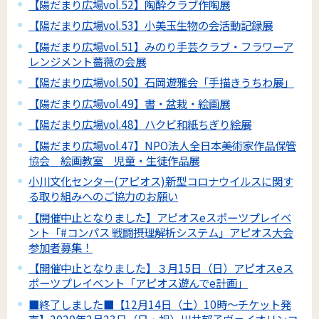
【陽だまり広場vol.52】陶酔クラブ作陶展
【陽だまり広場vol.53】小美玉生物の会活動記録展
【陽だまり広場vol.51】みのり手芸クラブ・フラワーア
レンジメント薔薇の会展
【陽だまり広場vol.50】石岡遊雅会「手描きうちわ展」
【陽だまり広場vol.49】書・盆栽・絵画展
【陽だまり広場vol.48】ハクビ和紙ちぎり絵展
【陽だまり広場vol.47】NPO法人全日本美術家作品保管
協会 絵画教室 児童・生徒作品展
小川文化センター(アピオス)新型コロナウイルスに関す
る取り組みへのご協力のお願い
【開催中止となりました】アピオスeスポーツプレイベ
ント「#コンパス 戦闘摂理解析システム」アピオス大会
参加者募集！
【開催中止となりました】３月15日（日）アピオスeス
ポーツプレイベント「アピオス遊んでe計画」
■終了しました■【12月14日（土）10時～チケット発
売】2020年2月23日（日・祝）川井郁子ヴァイオリンコ