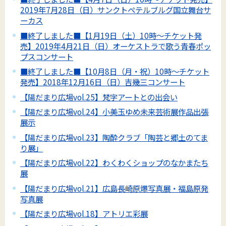
2019年7月28日（日）サンクトペテルブルグ国立舞台サ
ーカス
■終了しました■【1月19日（土）10時～チケット発
売】2019年4月21日（日）オーケストラで歌う青春ポッ
プスコンサート
■終了しました■【10月8日（月・祝）10時～チケット
発売】2018年12月16日（日）吉幾三コンサート
【陽だまり広場vol.25】梵字アートとの出会い
【陽だまり広場vol.24】小美玉ゆめ未来芸術展作品出張
展示
【陽だまり広場vol.23】陶酔クラブ「陶芸と郷土のてま
り展」
【陽だまり広場vol.22】わくわくショップのなかまたち
展
【陽だまり広場vol.21】広島長崎原爆写真展・福島原発
写真展
【陽だまり広場vol.18】アトリエ彩展