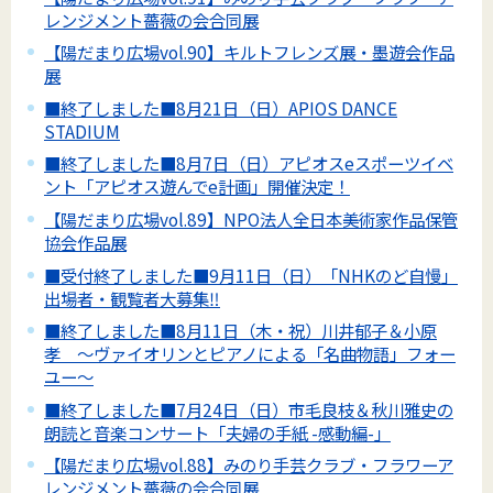
レンジメント薔薇の会合同展
【陽だまり広場vol.90】キルトフレンズ展・墨遊会作品
展
■終了しました■8月21日（日）APIOS DANCE
STADIUM
■終了しました■8月7日（日）アピオスeスポーツイベ
ント「アピオス遊んでe計画」開催決定！
【陽だまり広場vol.89】NPO法人全日本美術家作品保管
協会作品展
■受付終了しました■9月11日（日）「NHKのど自慢」
出場者・観覧者大募集‼
■終了しました■8月11日（木・祝）川井郁子＆小原
孝 ～ヴァイオリンとピアノによる「名曲物語」フォー
ユー～
■終了しました■7月24日（日）市毛良枝＆秋川雅史の
朗読と音楽コンサート「夫婦の手紙 -感動編-」
【陽だまり広場vol.88】みのり手芸クラブ・フラワーア
レンジメント薔薇の会合同展