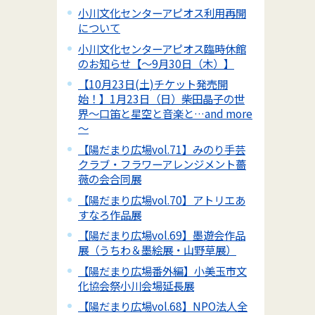
小川文化センターアピオス利用再開
について
小川文化センターアピオス臨時休館
のお知らせ【～9月30日（木）】
【10月23日(土)チケット発売開
始！】1月23日（日）柴田晶子の世
界～口笛と星空と音楽と…and more
～
【陽だまり広場vol.71】みのり手芸
クラブ・フラワーアレンジメント薔
薇の会合同展
【陽だまり広場vol.70】アトリエあ
すなろ作品展
【陽だまり広場vol.69】墨遊会作品
展（うちわ＆墨絵展・山野草展）
【陽だまり広場番外編】小美玉市文
化協会祭小川会場延長展
【陽だまり広場vol.68】NPO法人全