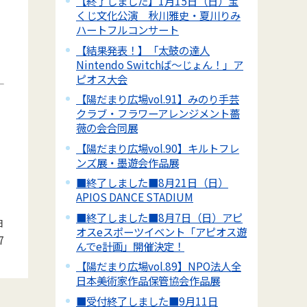
【終了しました】1月15日（日）宝
くじ文化公演 秋川雅史・夏川りみ
ハートフルコンサート
【結果発表！】「太鼓の達人
Nintendo Switchば～じょん！」ア
ピオス大会
【陽だまり広場vol.91】みのり手芸
クラブ・フラワーアレンジメント薔
薇の会合同展
【陽だまり広場vol.90】キルトフレ
ンズ展・墨遊会作品展
■終了しました■8月21日（日）
APIOS DANCE STADIUM
■終了しました■8月7日（日）アピ
日
オスeスポーツイベント「アピオス遊
7
んでe計画」開催決定！
【陽だまり広場vol.89】NPO法人全
日本美術家作品保管協会作品展
■受付終了しました■9月11日