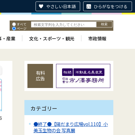
やさしい日本語
ひらがなをつける
すべて
ページ
PDF
ID
事・産業
文化・スポーツ・観光
市政情報
有料
広告
カテゴリー
6
●終了●【陽だまり広場vol.110】小
美玉生物の会 写真展