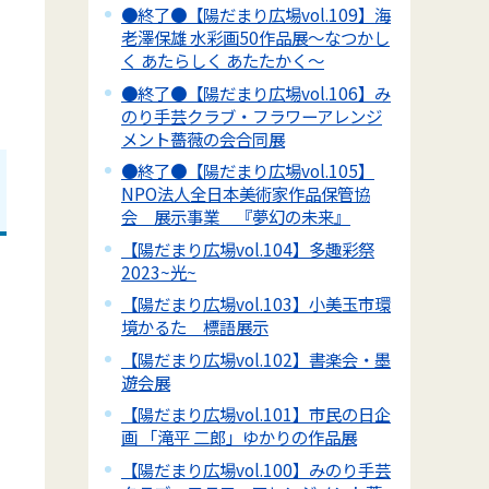
●終了●【陽だまり広場vol.109】海
老澤保雄 水彩画50作品展～なつかし
く あたらしく あたたかく～
●終了●【陽だまり広場vol.106】み
のり手芸クラブ・フラワーアレンジ
メント薔薇の会合同展
●終了●【陽だまり広場vol.105】
NPO法人全日本美術家作品保管協
会 展示事業 『夢幻の未来』
【陽だまり広場vol.104】多趣彩祭
2023~光~
【陽だまり広場vol.103】小美玉市環
境かるた 標語展示
【陽だまり広場vol.102】書楽会・墨
遊会展
【陽だまり広場vol.101】市民の日企
画 「滝平 二郎」ゆかりの作品展
【陽だまり広場vol.100】みのり手芸