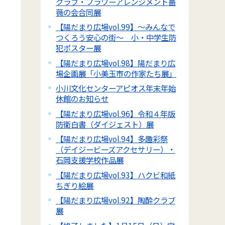
クラブ・フラワーアレンジメント薔
薇の会合同展
【陽だまり広場vol.99】～みんなで
つくろう安心の街～ 小・中学生防
犯ポスター展
【陽だまり広場vol.98】陽だまり広
場企画展「小美玉市の作家たち展」
小川文化センターアピオス年末年始
休館のお知らせ
【陽だまり広場vol.96】令和４年版
防衛白書（ダイジェスト）展
【陽だまり広場vol.94】多趣彩祭
（デイジービーズアクセサリー）・
石岡支援学校作品展
【陽だまり広場vol.93】ハクビ和紙
ちぎり絵展
【陽だまり広場vol.92】陶酔クラブ
展