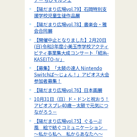
【陽だまり広場vol.79】石岡特別支
援学校児童生徒作品展
【陽だまり広場vol.78】書楽会・雅
会合同展
【開催中止となりました】2月20日
(日)令和3年度小美玉市学校アクティ
ビティ事業集大成コンサート「綛糸-
KASEITO-Ⅳ」
【募集】「太鼓の達人 Nintendo
Switchば～じょん！」アピオス大会
参加者募集！
【陽だまり広場vol.76】日本画展
10月31日（日）ド・ドンと祝おう！
アピオスプレ40歳－太鼓で元気につ
ながろう－
【陽だまり広場vol.75】ぐるーぷ
風 絵で紡ぐコミュニケーション
～私から私へ 私からあなたへ～