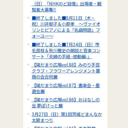
（日）「NHKのど自慢」出場者・観
覧者大募集‼
■終了しました■8月11日（木・
祝）川井郁子＆小原孝 ～ヴァイオ
リンとピアノによる「名曲物語」フ
ォーユー～
■終了しました■7月24日（日）市
毛良枝＆秋川雅史の朗読と音楽コン
サート「夫婦の手紙 -感動編-」
【陽だまり広場vol.88】みのり手芸
クラブ・フラワーアレンジメント薔
薇の会合同展
【陽だまり広場vol.87】書楽会・墨
遊会展
【陽だまり広場vol.86】おはなしの
会 夢ぽけっと展
3月27日（日）第1回茨城どまんなか
太鼓まつり