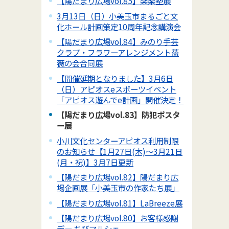
【陽だまり広場vol.85】楽楽塾展
3月13日（日）小美玉市まるごと文
化ホール計画策定10周年記念講演会
【陽だまり広場vol.84】みのり手芸
クラブ・フラワーアレンジメント薔
薇の会合同展
【開催延期となりました】3月6日
（日）アピオスeスポーツイベント
「アピオス遊んでe計画」開催決定！
【陽だまり広場vol.83】防犯ポスタ
ー展
小川文化センターアピオス利用制限
のお知らせ【1月27日(木)～3月21日
(月・祝)】3月7日更新
【陽だまり広場vol.82】陽だまり広
場企画展「小美玉市の作家たち展」
【陽だまり広場vol.81】LaBreeze展
【陽だまり広場vol.80】お客様感謝
デー ちびマルシェ