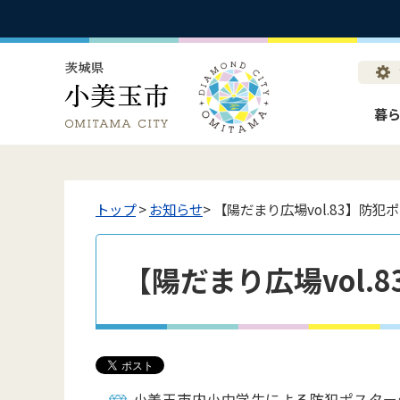
暮
トップ
>
お知らせ
> 【陽だまり広場vol.83】防犯
【陽だまり広場vol.
小美玉市内小中学生による防犯ポスター