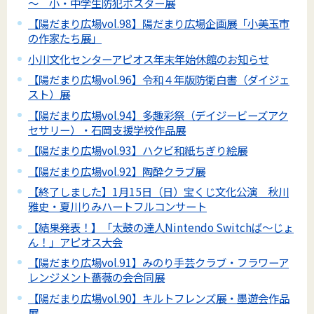
～ 小・中学生防犯ポスター展
【陽だまり広場vol.98】陽だまり広場企画展「小美玉市
の作家たち展」
小川文化センターアピオス年末年始休館のお知らせ
【陽だまり広場vol.96】令和４年版防衛白書（ダイジェ
スト）展
【陽だまり広場vol.94】多趣彩祭（デイジービーズアク
セサリー）・石岡支援学校作品展
【陽だまり広場vol.93】ハクビ和紙ちぎり絵展
【陽だまり広場vol.92】陶酔クラブ展
【終了しました】1月15日（日）宝くじ文化公演 秋川
雅史・夏川りみハートフルコンサート
【結果発表！】「太鼓の達人Nintendo Switchば～じょ
ん！」アピオス大会
【陽だまり広場vol.91】みのり手芸クラブ・フラワーア
レンジメント薔薇の会合同展
【陽だまり広場vol.90】キルトフレンズ展・墨遊会作品
展