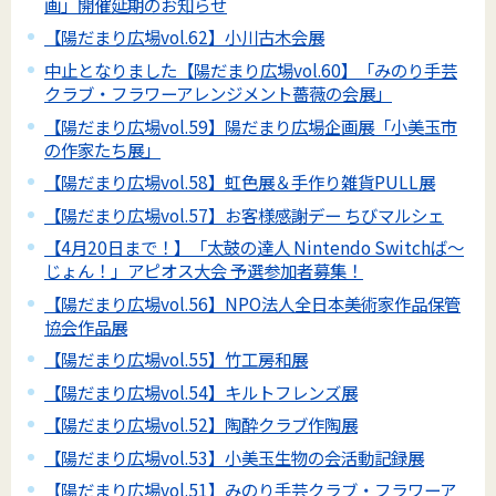
画」開催延期のお知らせ
【陽だまり広場vol.62】小川古木会展
中止となりました【陽だまり広場vol.60】「みのり手芸
クラブ・フラワーアレンジメント薔薇の会展」
【陽だまり広場vol.59】陽だまり広場企画展「小美玉市
の作家たち展」
【陽だまり広場vol.58】虹色展＆手作り雑貨PULL展
【陽だまり広場vol.57】お客様感謝デー ちびマルシェ
【4月20日まで！】「太鼓の達人 Nintendo Switchば～
じょん！」アピオス大会 予選参加者募集！
【陽だまり広場vol.56】NPO法人全日本美術家作品保管
協会作品展
【陽だまり広場vol.55】竹工房和展
【陽だまり広場vol.54】キルトフレンズ展
【陽だまり広場vol.52】陶酔クラブ作陶展
【陽だまり広場vol.53】小美玉生物の会活動記録展
【陽だまり広場vol.51】みのり手芸クラブ・フラワーア