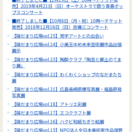
売】2019年4月21日（日）オーケストラで歌う青春ポッ
プスコンサート
■終了しました■【10月8日（月・祝）10時～チケット
発売】2018年12月16日（日）吉幾三コンサート
【陽だまり広場vol.25】梵字アートとの出会い
【陽だまり広場vol.24】小美玉ゆめ未来芸術展作品出張
展示
【陽だまり広場vol.23】陶酔クラブ「陶芸と郷土のてま
り展」
【陽だまり広場vol.22】わくわくショップのなかまたち
展
【陽だまり広場vol.21】広島長崎原爆写真展・福島原発
写真展
【陽だまり広場vol.18】アトリエ彩展
【陽だまり広場vol.17】エコクラフト展
【陽だまり広場vol.16】ハクビ和紙ちぎり絵展
【陽だまり広場vol.15】NPO法人全日本美術家作品保管