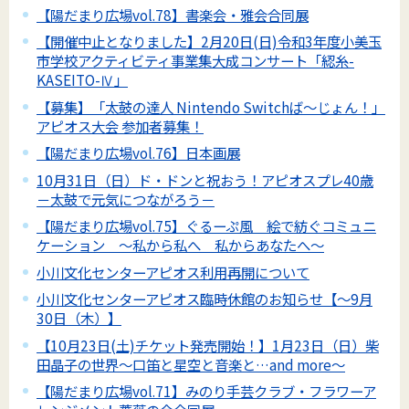
【陽だまり広場vol.78】書楽会・雅会合同展
【開催中止となりました】2月20日(日)令和3年度小美玉
市学校アクティビティ事業集大成コンサート「綛糸-
KASEITO-Ⅳ」
【募集】「太鼓の達人 Nintendo Switchば～じょん！」
アピオス大会 参加者募集！
【陽だまり広場vol.76】日本画展
10月31日（日）ド・ドンと祝おう！アピオスプレ40歳
－太鼓で元気につながろう－
【陽だまり広場vol.75】ぐるーぷ風 絵で紡ぐコミュニ
ケーション ～私から私へ 私からあなたへ～
小川文化センターアピオス利用再開について
小川文化センターアピオス臨時休館のお知らせ【～9月
30日（木）】
【10月23日(土)チケット発売開始！】1月23日（日）柴
田晶子の世界～口笛と星空と音楽と…and more～
【陽だまり広場vol.71】みのり手芸クラブ・フラワーア