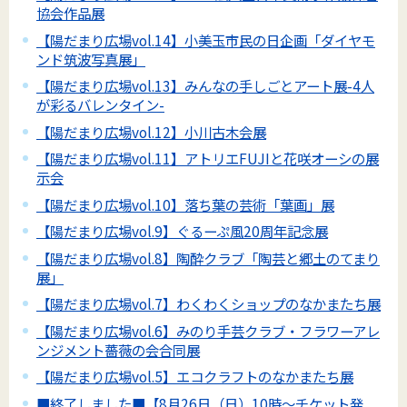
協会作品展
【陽だまり広場vol.14】小美玉市民の日企画「ダイヤモ
ンド筑波写真展」
【陽だまり広場vol.13】みんなの手しごとアート展-4人
が彩るバレンタイン-
【陽だまり広場vol.12】小川古木会展
【陽だまり広場vol.11】アトリエFUJIと花咲オーシの展
示会
【陽だまり広場vol.10】落ち葉の芸術「葉画」展
【陽だまり広場vol.9】ぐるーぷ風20周年記念展
【陽だまり広場vol.8】陶酔クラブ「陶芸と郷土のてまり
展」
【陽だまり広場vol.7】わくわくショップのなかまたち展
【陽だまり広場vol.6】みのり手芸クラブ・フラワーアレ
ンジメント薔薇の会合同展
【陽だまり広場vol.5】エコクラフトのなかまたち展
■終了しました■【8月26日（日）10時～チケット発