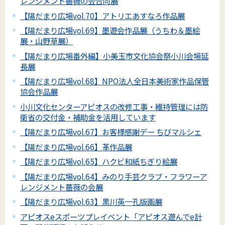
レンジメント薔薇の会合同展
【陽だまり広場vol.70】アトリエあすなろ作品展
【陽だまり広場vol.69】墨遊会作品展（うちわ＆墨絵
展・山野草展）
【陽だまり広場番外編】小美玉市文化協会祭小川会場延
長展
【陽だまり広場vol.68】NPO法人全日本美術家作品保管
協会作品展
小川文化センターアピオスの改修工事・維持管理には防
衛省の交付金・補助金を活用しています
【陽だまり広場vol.67】お客様感謝デー ちびマルシェ
【陽だまり広場vol.66】革作品展
【陽だまり広場vol.65】ハクビ和紙ちぎり絵展
【陽だまり広場vol.64】みのり手芸クラブ・フラワーア
レンジメント薔薇の会展
【陽だまり広場vol.63】黒川英一孔版画展
アピオスeスポーツプレイベント「アピオス遊んでe計