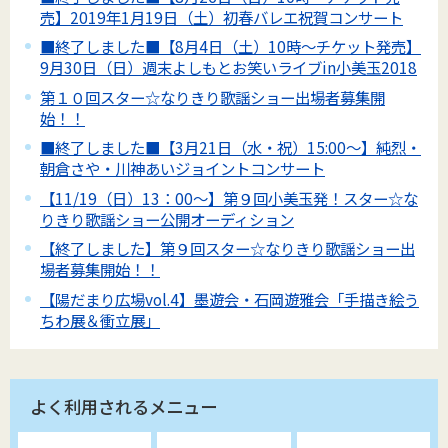
売】2019年1月19日（土）初春バレエ祝賀コンサート
■終了しました■【8月4日（土）10時～チケット発売】
9月30日（日）週末よしもとお笑いライブin小美玉2018
第１０回スター☆なりきり歌謡ショー出場者募集開
始！！
■終了しました■【3月21日（水・祝）15:00～】純烈・
朝倉さや・川神あいジョイントコンサート
【11/19（日）13：00～】第９回小美玉発！スター☆な
りきり歌謡ショー公開オーディション
【終了しました】第９回スター☆なりきり歌謡ショー出
場者募集開始！！
【陽だまり広場vol.4】墨遊会・石岡遊雅会「手描き絵う
ちわ展＆衝立展」
よく利用されるメニュー