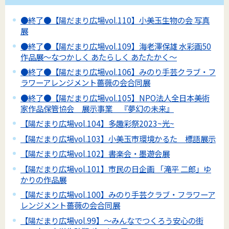
●終了●【陽だまり広場vol.110】小美玉生物の会 写真
展
●終了●【陽だまり広場vol.109】海老澤保雄 水彩画50
作品展～なつかしく あたらしく あたたかく～
●終了●【陽だまり広場vol.106】みのり手芸クラブ・フ
ラワーアレンジメント薔薇の会合同展
●終了●【陽だまり広場vol.105】NPO法人全日本美術
家作品保管協会 展示事業 『夢幻の未来』
【陽だまり広場vol.104】多趣彩祭2023~光~
【陽だまり広場vol.103】小美玉市環境かるた 標語展示
【陽だまり広場vol.102】書楽会・墨遊会展
【陽だまり広場vol.101】市民の日企画 「滝平 二郎」ゆ
かりの作品展
【陽だまり広場vol.100】みのり手芸クラブ・フラワーア
レンジメント薔薇の会合同展
【陽だまり広場vol.99】～みんなでつくろう安心の街