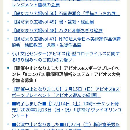
レンジメント薔薇の会展
【陽だまり広場vol.50】石岡遊雅会「手描きうちわ展」
【陽だまり広場vol.49】書・盆栽・絵画展
【陽だまり広場vol.48】ハクビ和紙ちぎり絵展
【陽だまり広場vol.47】NPO法人全日本美術家作品保管
協会 絵画教室 児童・生徒作品展
小川文化センター(アピオス)新型コロナウイルスに関す
る取り組みへのご協力のお願い
【開催中止となりました】アピオスeスポーツプレイベ
ント「#コンパス 戦闘摂理解析システム」アピオス大会
参加者募集！
【開催中止となりました】３月15日（日）アピオスeス
ポーツプレイベント「アピオス遊んでe計画」
■終了しました■【12月14日（土）10時～チケット発
売】2020年2月23日（日・祝）川井郁子ヴァイオリンコ
ンサート
■公演中止となりました■3月27日（金）梅沢富美男＆