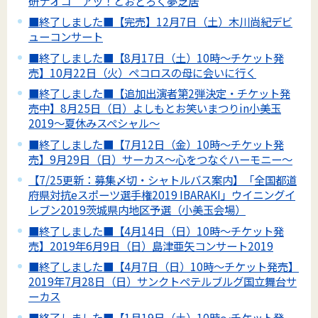
研ナオコ アッ！とおどろく夢芝居
■終了しました■【完売】12月7日（土）木川尚紀デビ
ューコンサート
■終了しました■【8月17日（土）10時～チケット発
売】10月22日（火）ペコロスの母に会いに行く
■終了しました■【追加出演者第2弾決定・チケット発
売中】8月25日（日）よしもとお笑いまつりin小美玉
2019～夏休みスペシャル～
■終了しました■【7月12日（金）10時～チケット発
売】9月29日（日）サーカス～心をつなぐハーモニー～
【7/25更新：募集〆切・シャトルバス案内】「全国都道
府県対抗eスポーツ選手権2019 IBARAKI」ウイニングイ
レブン2019茨城県内地区予選（小美玉会場）
■終了しました■【4月14日（日）10時～チケット発
売】2019年6月9日（日）島津亜矢コンサート2019
■終了しました■【4月7日（日）10時～チケット発売】
2019年7月28日（日）サンクトペテルブルグ国立舞台サ
ーカス
■終了しました■【1月19日（土）10時～チケット発