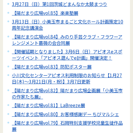
3月27日（日）第1回茨城どまんなか太鼓まつり
【陽だまり広場vol.85】楽楽塾展
3月13日（日）小美玉市まるごと文化ホール計画策定10
周年記念講演会
【陽だまり広場vol.84】みのり手芸クラブ・フラワーア
レンジメント薔薇の会合同展
【開催延期となりました】3月6日（日）アピオスeスポ
ーツイベント「アピオス遊んでe計画」開催決定！
【陽だまり広場vol.83】防犯ポスター展
小川文化センターアピオス利用制限のお知らせ【1月27
日(木)～3月21日(月・祝)】3月7日更新
【陽だまり広場vol.82】陽だまり広場企画展「小美玉市
の作家たち展」
【陽だまり広場vol.81】LaBreeze展
【陽だまり広場vol.80】お客様感謝デー ちびマルシェ
【陽だまり広場vol.79】石岡特別支援学校児童生徒作品
展