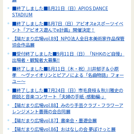
■終了しました■8月21日（日）APIOS DANCE
STADIUM
■終了しました■8月7日（日）アピオスeスポーツイベ
ント「アピオス遊んでe計画」開催決定！
【陽だまり広場vol.89】NPO法人全日本美術家作品保管
協会作品展
■受付終了しました■9月11日（日）「NHKのど自慢」
出場者・観覧者大募集‼
■終了しました■8月11日（木・祝）川井郁子＆小原
孝 ～ヴァイオリンとピアノによる「名曲物語」フォー
ユー～
■終了しました■7月24日（日）市毛良枝＆秋川雅史の
朗読と音楽コンサート「夫婦の手紙 -感動編-」
【陽だまり広場vol.88】みのり手芸クラブ・フラワーア
レンジメント薔薇の会合同展
【陽だまり広場vol.87】書楽会・墨遊会展
【陽だまり広場vol.86】おはなしの会 夢ぽけっと展