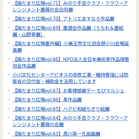
【陽だまり広場vol.71】みのり手芸クラブ・フラワーア
レンジメント薔薇の会合同展
【陽だまり広場vol.70】アトリエあすなろ作品展
【陽だまり広場vol.69】墨遊会作品展（うちわ＆墨絵
展・山野草展）
【陽だまり広場番外編】小美玉市文化協会祭小川会場延
長展
【陽だまり広場vol.68】NPO法人全日本美術家作品保管
協会作品展
小川文化センターアピオスの改修工事・維持管理には防
衛省の交付金・補助金を活用しています
【陽だまり広場vol.67】お客様感謝デー ちびマルシェ
【陽だまり広場vol.66】革作品展
【陽だまり広場vol.65】ハクビ和紙ちぎり絵展
【陽だまり広場vol.64】みのり手芸クラブ・フラワーア
レンジメント薔薇の会展
【陽だまり広場vol.63】黒川英一孔版画展