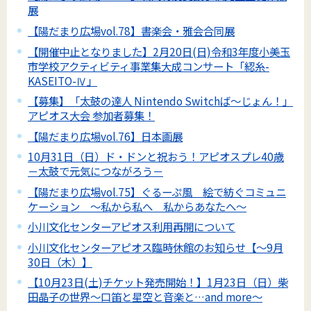
展
【陽だまり広場vol.78】書楽会・雅会合同展
【開催中止となりました】2月20日(日)令和3年度小美玉
市学校アクティビティ事業集大成コンサート「綛糸-
KASEITO-Ⅳ」
【募集】「太鼓の達人 Nintendo Switchば～じょん！」
アピオス大会 参加者募集！
【陽だまり広場vol.76】日本画展
10月31日（日）ド・ドンと祝おう！アピオスプレ40歳
－太鼓で元気につながろう－
【陽だまり広場vol.75】ぐるーぷ風 絵で紡ぐコミュニ
ケーション ～私から私へ 私からあなたへ～
小川文化センターアピオス利用再開について
小川文化センターアピオス臨時休館のお知らせ【～9月
30日（木）】
【10月23日(土)チケット発売開始！】1月23日（日）柴
田晶子の世界～口笛と星空と音楽と…and more～