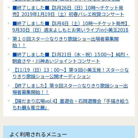
■終了しました■【8月26日（日）10時～チケット発
売】2019年1月19日（土）初春バレエ祝賀コンサート
■終了しました■【8月4日（土）10時～チケット発売】
9月30日（日）週末よしもとお笑いライブin小美玉2018
第１０回スター☆なりきり歌謡ショー出場者募集開
始！！
■終了しました■【3月21日（水・祝）15:00～】純烈・
朝倉さや・川神あいジョイントコンサート
【11/19（日）13：00～】第９回小美玉発！スター☆な
りきり歌謡ショー公開オーディション
【終了しました】第９回スター☆なりきり歌謡ショー出
場者募集開始！！
【陽だまり広場vol.4】墨遊会・石岡遊雅会「手描き絵う
ちわ展＆衝立展」
よく利用されるメニュー