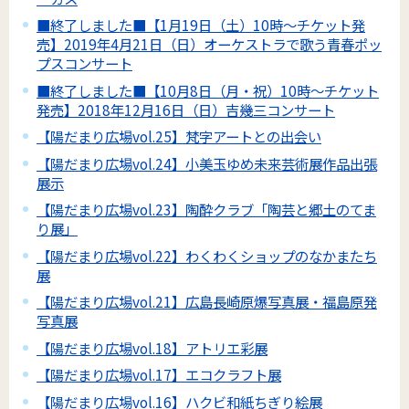
■終了しました■【1月19日（土）10時～チケット発
売】2019年4月21日（日）オーケストラで歌う青春ポッ
プスコンサート
■終了しました■【10月8日（月・祝）10時～チケット
発売】2018年12月16日（日）吉幾三コンサート
【陽だまり広場vol.25】梵字アートとの出会い
【陽だまり広場vol.24】小美玉ゆめ未来芸術展作品出張
展示
【陽だまり広場vol.23】陶酔クラブ「陶芸と郷土のてま
り展」
【陽だまり広場vol.22】わくわくショップのなかまたち
展
【陽だまり広場vol.21】広島長崎原爆写真展・福島原発
写真展
【陽だまり広場vol.18】アトリエ彩展
【陽だまり広場vol.17】エコクラフト展
【陽だまり広場vol.16】ハクビ和紙ちぎり絵展