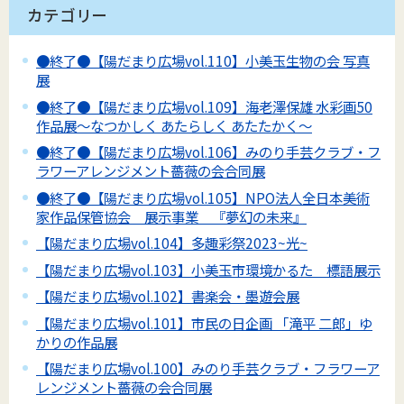
カテゴリー
●終了●【陽だまり広場vol.110】小美玉生物の会 写真
展
●終了●【陽だまり広場vol.109】海老澤保雄 水彩画50
作品展～なつかしく あたらしく あたたかく～
●終了●【陽だまり広場vol.106】みのり手芸クラブ・フ
ラワーアレンジメント薔薇の会合同展
●終了●【陽だまり広場vol.105】NPO法人全日本美術
家作品保管協会 展示事業 『夢幻の未来』
【陽だまり広場vol.104】多趣彩祭2023~光~
【陽だまり広場vol.103】小美玉市環境かるた 標語展示
【陽だまり広場vol.102】書楽会・墨遊会展
【陽だまり広場vol.101】市民の日企画 「滝平 二郎」ゆ
かりの作品展
【陽だまり広場vol.100】みのり手芸クラブ・フラワーア
レンジメント薔薇の会合同展