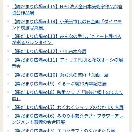
【陽だまり広場vol.15】NPO法人全日本美術家作品保管
協会作品展
【陽だまり広場vol.14】小美玉市民の日企画「ダイヤモ
ンド筑波写真展」
【陽だまり広場vol.13】みんなの手しごとアート展-4人
が彩るバレンタイン-
【陽だまり広場vol.12】小川古木会展
【陽だまり広場vol.11】アトリエFUJIと花咲オーシの展
示会
【陽だまり広場vol.10】落ち葉の芸術「葉画」展
【陽だまり広場vol.9】ぐるーぷ風20周年記念展
【陽だまり広場vol.8】陶酔クラブ「陶芸と郷土のてまり
展」
【陽だまり広場vol.7】わくわくショップのなかまたち展
【陽だまり広場vol.6】みのり手芸クラブ・フラワーアレ
ンジメント薔薇の会合同展
【陽だまり広場vol.5】エコクラフトのなかまたち展