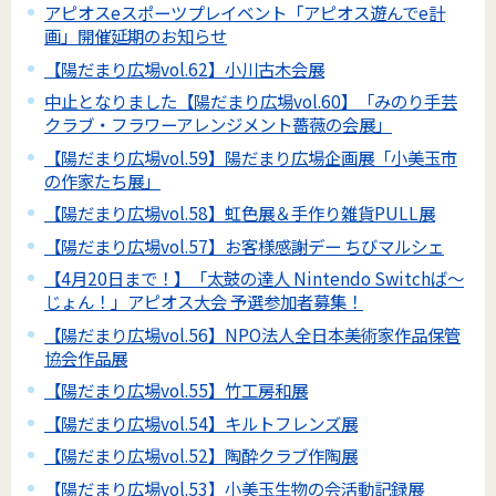
アピオスeスポーツプレイベント「アピオス遊んでe計
画」開催延期のお知らせ
【陽だまり広場vol.62】小川古木会展
中止となりました【陽だまり広場vol.60】「みのり手芸
クラブ・フラワーアレンジメント薔薇の会展」
【陽だまり広場vol.59】陽だまり広場企画展「小美玉市
の作家たち展」
【陽だまり広場vol.58】虹色展＆手作り雑貨PULL展
【陽だまり広場vol.57】お客様感謝デー ちびマルシェ
【4月20日まで！】「太鼓の達人 Nintendo Switchば～
じょん！」アピオス大会 予選参加者募集！
【陽だまり広場vol.56】NPO法人全日本美術家作品保管
協会作品展
【陽だまり広場vol.55】竹工房和展
【陽だまり広場vol.54】キルトフレンズ展
【陽だまり広場vol.52】陶酔クラブ作陶展
【陽だまり広場vol.53】小美玉生物の会活動記録展