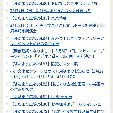
【陽だまり広場vol.86】おはなしの会 夢ぽけっと展
3月27日（日）第1回茨城どまんなか太鼓まつり
【陽だまり広場vol.85】楽楽塾展
3月13日（日）小美玉市まるごと文化ホール計画策定10
周年記念講演会
【陽だまり広場vol.84】みのり手芸クラブ・フラワーア
レンジメント薔薇の会合同展
【開催延期となりました】3月6日（日）アピオスeスポ
ーツイベント「アピオス遊んでe計画」開催決定！
【陽だまり広場vol.83】防犯ポスター展
小川文化センターアピオス利用制限のお知らせ【1月27
日(木)～3月21日(月・祝)】3月7日更新
【陽だまり広場vol.82】陽だまり広場企画展「小美玉市
の作家たち展」
【陽だまり広場vol.81】LaBreeze展
【陽だまり広場vol.80】お客様感謝デー ちびマルシェ
【陽だまり広場vol.79】石岡特別支援学校児童生徒作品