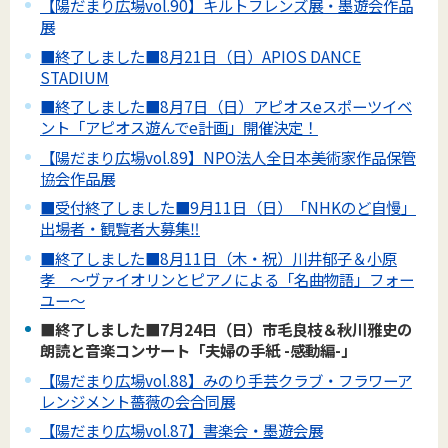
【陽だまり広場vol.90】キルトフレンズ展・墨遊会作品
展
■終了しました■8月21日（日）APIOS DANCE
STADIUM
■終了しました■8月7日（日）アピオスeスポーツイベ
ント「アピオス遊んでe計画」開催決定！
【陽だまり広場vol.89】NPO法人全日本美術家作品保管
協会作品展
■受付終了しました■9月11日（日）「NHKのど自慢」
出場者・観覧者大募集‼
■終了しました■8月11日（木・祝）川井郁子＆小原
孝 ～ヴァイオリンとピアノによる「名曲物語」フォー
ユー～
■終了しました■7月24日（日）市毛良枝＆秋川雅史の
朗読と音楽コンサート「夫婦の手紙 -感動編-」
【陽だまり広場vol.88】みのり手芸クラブ・フラワーア
レンジメント薔薇の会合同展
【陽だまり広場vol.87】書楽会・墨遊会展