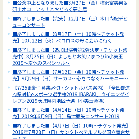
■公演中止となりました■3月27日（金）梅沢富美男＆
研ナオコ アッ！とおどろく夢芝居
■終了しました■【完売】12月7日（土）木川尚紀デビ
ューコンサート
■終了しました■【8月17日（土）10時～チケット発
売】10月22日（火）ペコロスの母に会いに行く
■終了しました■【追加出演者第2弾決定・チケット発
売中】8月25日（日）よしもとお笑いまつりin小美玉
2019～夏休みスペシャル～
■終了しました■【7月12日（金）10時～チケット発
売】9月29日（日）サーカス～心をつなぐハーモニー～
【7/25更新：募集〆切・シャトルバス案内】「全国都道
府県対抗eスポーツ選手権2019 IBARAKI」ウイニングイ
レブン2019茨城県内地区予選（小美玉会場）
■終了しました■【4月14日（日）10時～チケット発
売】2019年6月9日（日）島津亜矢コンサート2019
■終了しました■【4月7日（日）10時～チケット発売】
2019年7月28日（日）サンクトペテルブルグ国立舞台サ
ーカス