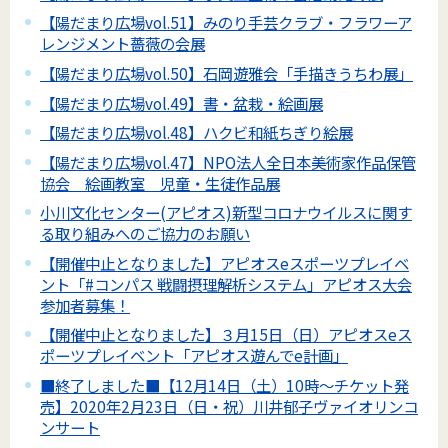
【陽だまり広場vol.51】みのり手芸クラブ・フラワーア
レンジメント薔薇の会展
【陽だまり広場vol.50】石岡遊雅会「手描きうちわ展」
【陽だまり広場vol.49】書・盆栽・絵画展
【陽だまり広場vol.48】ハクビ和紙ちぎり絵展
【陽だまり広場vol.47】NPO法人全日本美術家作品保管
協会 絵画教室 児童・生徒作品展
小川文化センター(アピオス)新型コロナウイルスに関す
る取り組みへのご協力のお願い
【開催中止となりました】アピオスeスポーツプレイベ
ント「#コンパス 戦闘摂理解析システム」アピオス大会
参加者募集！
【開催中止となりました】３月15日（日）アピオスeス
ポーツプレイベント「アピオス遊んでe計画」
■終了しました■【12月14日（土）10時～チケット発
売】2020年2月23日（日・祝）川井郁子ヴァイオリンコ
ンサート