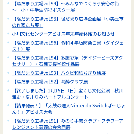
【陽だまり広場vol.99】～みんなでつくろう安心の街
～ 小・中学生防犯ポスター展
【陽だまり広場vol.98】陽だまり広場企画展「小美玉市
の作家たち展」
小川文化センターアピオス年末年始休館のお知らせ
【陽だまり広場vol.96】令和４年版防衛白書（ダイジェ
スト）展
【陽だまり広場vol.94】多趣彩祭（デイジービーズアク
セサリー）・石岡支援学校作品展
【陽だまり広場vol.93】ハクビ和紙ちぎり絵展
【陽だまり広場vol.92】陶酔クラブ展
【終了しました】1月15日（日）宝くじ文化公演 秋川
雅史・夏川りみハートフルコンサート
【結果発表！】「太鼓の達人Nintendo Switchば～じょ
ん！」アピオス大会
【陽だまり広場vol.91】みのり手芸クラブ・フラワーア
レンジメント薔薇の会合同展