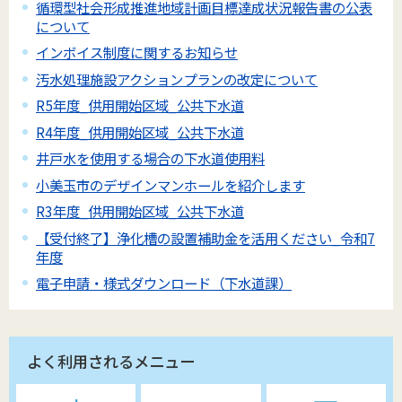
循環型社会形成推進地域計画目標達成状況報告書の公表
について
インボイス制度に関するお知らせ
汚水処理施設アクションプランの改定について
R5年度_供用開始区域_公共下水道
R4年度_供用開始区域_公共下水道
井戸水を使用する場合の下水道使用料
小美玉市のデザインマンホールを紹介します
R3年度_供用開始区域_公共下水道
【受付終了】浄化槽の設置補助金を活用ください_令和7
年度
電子申請・様式ダウンロード（下水道課）
よく利用されるメニュー