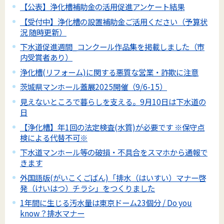
【公表】浄化槽補助金の活用促進アンケート結果
【受付中】浄化槽の設置補助金ご活用ください（予算状
況 随時更新）
下水道促進週間_コンクール作品集を掲載しました（市
内受賞者あり）
浄化槽(リフォーム)に関する悪質な営業・詐欺に注意
茨城県マンホール蓋展2025開催（9/6-15）
見えないところで暮らしを支える。9月10日は下水道の
日
【浄化槽】年1回の法定検査(水質)が必要です ※保守点
検による代替不可※
下水道マンホール等の破損・不具合をスマホから通報で
きます
外国語版(がいこくごばん)「排水（はいすい）マナー啓
発（けいはつ）チラシ」をつくりました
1年間に生じる汚水量は東京ドーム23個分 / Do you
know？排水マナー