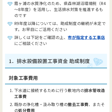
​霞ヶ浦の水質浄化のため、県森林湖沼環境税（R4
～8年度）を活用し、生活排水対策を推進するも
のです​​
R9年度以降については、助成制度の継続が未定で
す。お早目にご活用ください
詳しくは下記をご確認の上、
市が指定する工事店
にご相談ください
1．排水設備設置工事資金 助成制度
対象工事費用
下水道に接続するために行う敷地内の
排水管改造
工事費
既存の浄化槽・汲み取り槽の
撤去工事費
、またそ
の
処分費用