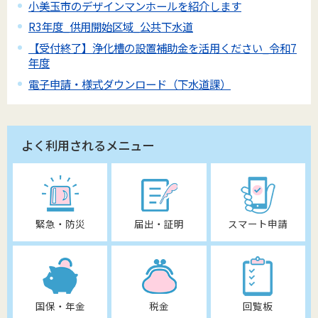
小美玉市のデザインマンホールを紹介します
R3年度_供用開始区域_公共下水道
【受付終了】浄化槽の設置補助金を活用ください_令和7
年度
電子申請・様式ダウンロード（下水道課）
よく利用されるメニュー
緊急・防災
届出・証明
スマート申請
国保・年金
税金
回覧板