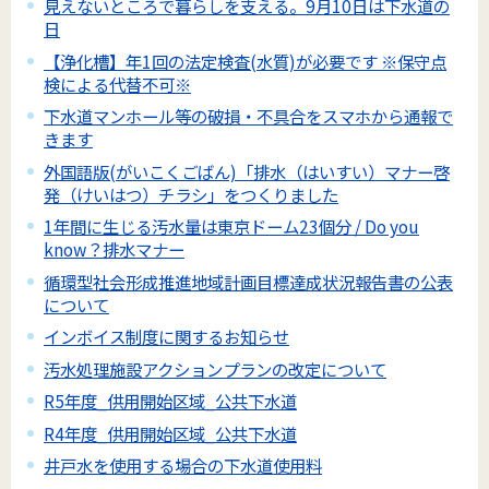
見えないところで暮らしを支える。9月10日は下水道の
日
【浄化槽】年1回の法定検査(水質)が必要です ※保守点
検による代替不可※
下水道マンホール等の破損・不具合をスマホから通報で
きます
外国語版(がいこくごばん)「排水（はいすい）マナー啓
発（けいはつ）チラシ」をつくりました
1年間に生じる汚水量は東京ドーム23個分 / Do you
know？排水マナー
循環型社会形成推進地域計画目標達成状況報告書の公表
について
インボイス制度に関するお知らせ
汚水処理施設アクションプランの改定について
R5年度_供用開始区域_公共下水道
R4年度_供用開始区域_公共下水道
井戸水を使用する場合の下水道使用料