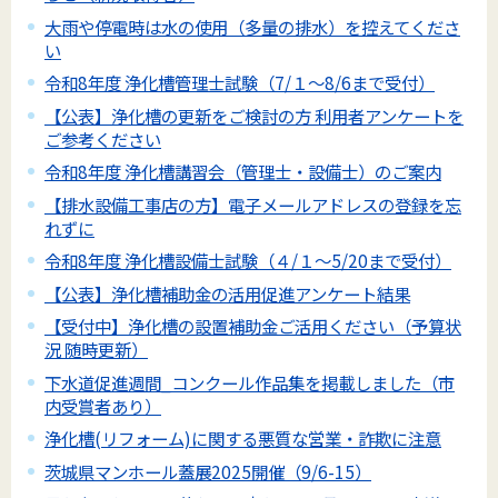
大雨や停電時は水の使用（多量の排水）を控えてくださ
い
令和8年度 浄化槽管理士試験（7/１～8/6まで受付）
【公表】浄化槽の更新をご検討の方 利用者アンケートを
ご参考ください
令和8年度 浄化槽講習会（管理士・設備士）のご案内
【排水設備工事店の方】電子メールアドレスの登録を忘
れずに
令和8年度 浄化槽設備士試験（４/１～5/20まで受付）
【公表】浄化槽補助金の活用促進アンケート結果
【受付中】浄化槽の設置補助金ご活用ください（予算状
況 随時更新）
下水道促進週間_コンクール作品集を掲載しました（市
内受賞者あり）
浄化槽(リフォーム)に関する悪質な営業・詐欺に注意
茨城県マンホール蓋展2025開催（9/6-15）