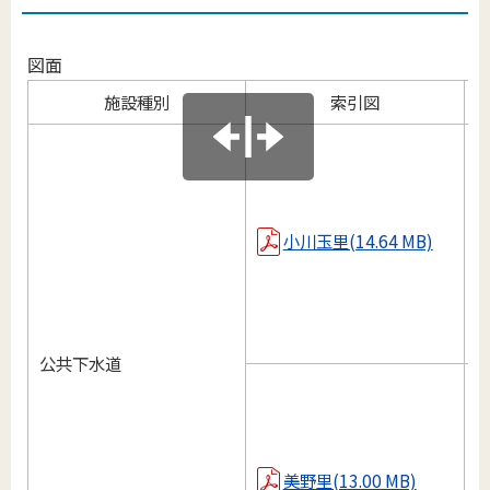
図面
施設種別
索引図
M
M
小川玉里(14.64 MB)
M
M
公共下水道
M
M
美野里(13.00 MB)