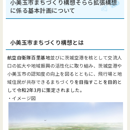
小美玉市まちづくり構想そらら拡張構想
に係る基本計画について
小美玉市まちづくり構想とは
航空自衛隊百里基地
並びに茨城空港を核として交流人
口の拡大や地域振興の活性化に取り組み、茨城空港や
小美玉市の認知度の向上を図るとともに、飛行場と地
域住民が共存できるまちづく
りを目指すことを目的と
して令和2年3月に策定されました。
・イメージ図