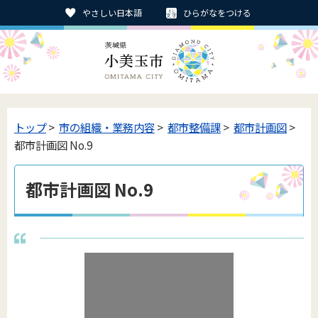
やさしい日本語
ひらがなをつける
トップ
>
市の組織・業務内容
>
都市整備課
>
都市計画図
>
都市計画図 No.9
都市計画図 No.9