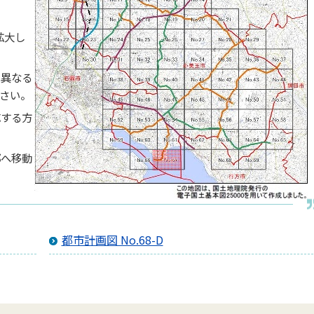
拡大し
と異なる
さい。
応する方
郭へ移動
都市計画図 No.68-D