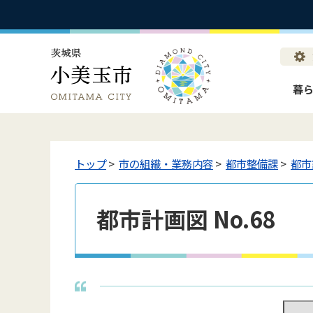
暮
トップ
>
市の組織・業務内容
>
都市整備課
>
都市
都市計画図 No.68