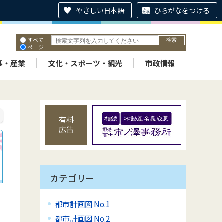
やさしい日本語
ひらがなをつける
すべて
ページ
PDF
ID
事・産業
文化・スポーツ・観光
市政情報
有料
広告
カテゴリー
都市計画図 No.1
都市計画図 No.2