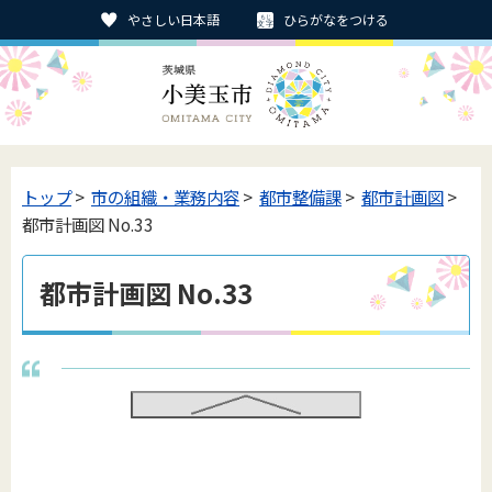
やさしい日本語
ひらがなをつける
トップ
>
市の組織・業務内容
>
都市整備課
>
都市計画図
>
都市計画図 No.33
都市計画図 No.33