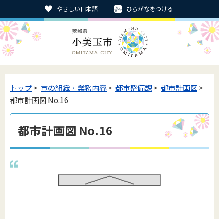
やさしい日本語
ひらがなをつける
トップ
>
市の組織・業務内容
>
都市整備課
>
都市計画図
>
都市計画図 No.16
都市計画図 No.16