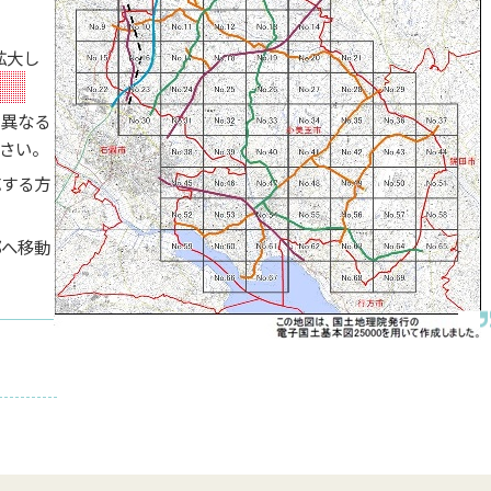
拡大し
と異なる
さい。
応する方
郭へ移動