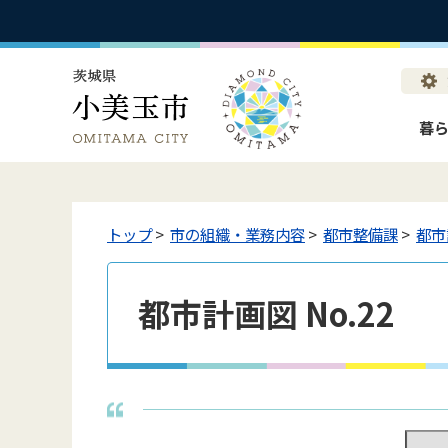
暮
トップ
>
市の組織・業務内容
>
都市整備課
>
都市
都市計画図 No.22