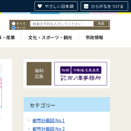
やさしい日本語
ひらがなをつける
すべて
ページ
PDF
ID
事・産業
文化・スポーツ・観光
市政情報
有料
広告
カテゴリー
都市計画図 No.1
都市計画図 No.2