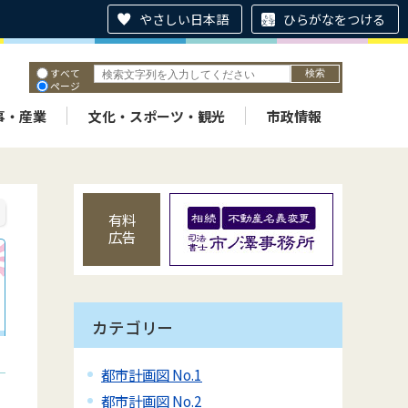
やさしい日本語
ひらがなをつける
すべて
ページ
PDF
ID
事・産業
文化・スポーツ・観光
市政情報
有料
広告
カテゴリー
都市計画図 No.1
都市計画図 No.2