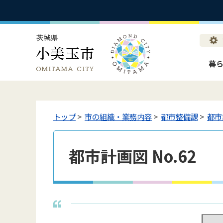
暮
トップ
>
市の組織・業務内容
>
都市整備課
>
都市
都市計画図 No.62