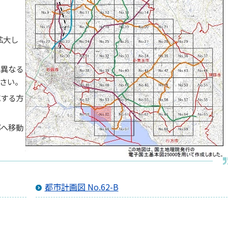
拡大し
と異なる
さい。
応する方
郭へ移動
都市計画図 No.62-B