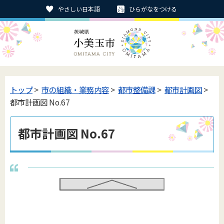
やさしい日本語
ひらがなをつける
トップ
>
市の組織・業務内容
>
都市整備課
>
都市計画図
>
都市計画図 No.67
都市計画図 No.67