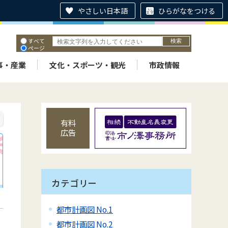
やさしい日本語
ひらがなをつける
すべて
ページ
PDF
ID
事・産業
文化・スポーツ・観光
市政情報
有料
広告
カテゴリー
都市計画図 No.1
都市計画図 No.2