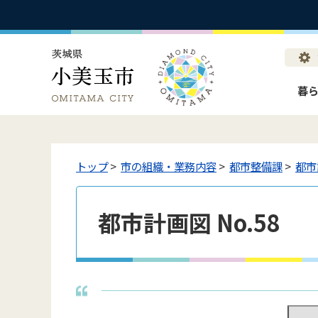
暮
トップ
>
市の組織・業務内容
>
都市整備課
>
都市
都市計画図 No.58