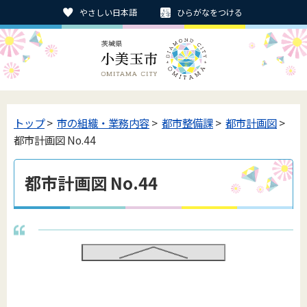
やさしい日本語
ひらがなをつける
トップ
>
市の組織・業務内容
>
都市整備課
>
都市計画図
>
都市計画図 No.44
都市計画図 No.44