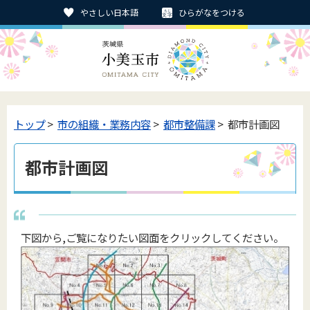
やさしい日本語
ひらがなをつける
トップ
>
市の組織・業務内容
>
都市整備課
> 都市計画図
都市計画図
下図から,ご覧になりたい図面をクリックしてください。