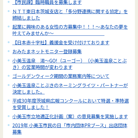
【市民課】臨時職員を募集します
ＮＴＴ東日本茨城支店と「多分野連携に関する協定」を
締結しました
起業に興味のある女性の方募集中！！！～あなたの夢を
叶えてみませんか～
【日本赤十字社】義援金を受け付けております
おみたまネットモニター登録募集
小美玉温泉 湯～GO!（ユーゴー）（小美玉温泉ことぶ
き）の営業時間が変わります
ゴールデンウィーク期間の業務案内等について
小美玉温泉ことぶきのネーミングライツ・パートナーが
決定しました。
平成30年度茨城県広報コンクールにおいて特選・準特選
を受賞しました！
小美玉市立地適正化計画（案）の意見募集を実施します
2019年 小美玉市民の日「市内団体PRブース」出店団体
募集