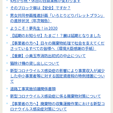
4月から祝・休日の日直業務が変わります
そのブロック塀は【安全】ですか？
男女共同参画推進計画「いろとりどりパレットプラン」
の進捗状況（年次報告）
ようこそ！夢先生！in 2020
【延期のお知らせ】たまご！？展は延期となりました
【事業者の方へ】日々の廃棄物処理で社会を支えてくだ
さっているすべての皆様へ（環境大臣感謝の手紙）
【重要】小美玉市消防出初式の中止について
猫除け機の貸し出しについて
新型コロナウイルス感染症の影響により事業収入が減少
した中小事業者等に対する固定資産税の特例措置につい
て
道路工事実施協議関係書類
新型コロナウイルス感染症に係る廃棄物対策について
【事業者の方へ】廃棄物の収集運搬作業における新型コ
ロナウイルス感染症対策について