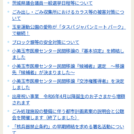
茨城県議会議員一般選挙日程等について
ごみ出し・ごみ収集所におけるカラス等の被害対策につ
いて
玉里運動公園の愛称が「タスパ ジャパンミート パーク」
で継続！
ブロック塀等の安全対策について
小美玉市医療センター民間移譲の『基本協定』を締結し
ました
小美玉市医療センター民間移譲『候補者』選定 ～移譲
先『候補者』が決まりました～
小美玉市医療センター民間移譲『交渉権獲得者』を決定
しました
出産祝い事業 令和6年4月以降誕生のお子さまから増額
されます
ごみ処理施設の整備に伴う都市計画素案の説明会と公聴
会を開催します（終了しました）
「核兵器禁止条約」の早期締結を求める署名活動につい
て