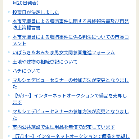
月20日発表）
投票日が決定しました
本市元職員による収賄事件に関する最終報告書及び再発
防止策提言書
本市元職員による収賄事件に係る判決についての市長コ
メント
いばらき＆おみたま男女共同参画推進フォーラム
土地や建物の相続登記について
ハチについて
マルシェデビューセミナーの参加方法が変更となりまし
た
【9/3～】インターネットオークションで備品を売却し
ます
マルシェデビューセミナーの参加方法が変更となりまし
た
市内公共施設で生理用品を無償で配布しています
【7/14～】インターネットオークションで備品を売却し