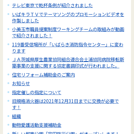
テレビ東京で乾杯条例が紹介されました
いばキラＴＶでテーマソングのプロモーションビデオを
作製しました
小美玉市職員提案制度ワーキングチームの取組みが動画
で紹介されました！
119番受信場所が「いばらき消防指令センター」に変わ
ります
ＪＡ茨城県厚生農業協同組合連合会土浦協同病院移転新
築事業の支援に関する協定書調印式が行われました。
住宅リフォーム補助金のご案内
お知らせ
指定催しの指定について
旧規格消火器は2021年12月31日までに交換が必要で
す！
組織
動物愛護活動支援補助金
新しい都市公園「宮田防災公園」がオープンします！