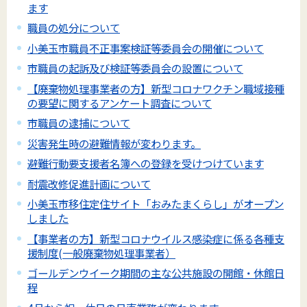
ます
職員の処分について
小美玉市職員不正事案検証等委員会の開催について
市職員の起訴及び検証等委員会の設置について
【廃棄物処理事業者の方】新型コロナワクチン職域接種
の要望に関するアンケート調査について
市職員の逮捕について
災害発生時の避難情報が変わります。
避難行動要支援者名簿への登録を受けつけています
耐震改修促進計画について
小美玉市移住定住サイト「おみたまくらし」がオープン
しました
【事業者の方】新型コロナウイルス感染症に係る各種支
援制度(一般廃棄物処理事業者）
ゴールデンウイーク期間の主な公共施設の開館・休館日
程