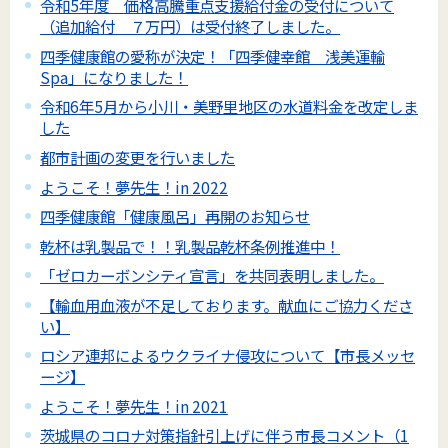
令和5年度 価格高騰重点支援給付金の受付について
（追加給付 ７万円）は受付終了しました。
四季健康館の愛称が決定！「四季健幸館 浅美運輸
Spa」になりました！
令和6年5月から小川・美野里地区の水道料金を改定しま
した
都市計画の変更を行いました
ようこそ！夢先生！in 2022
四季健康館「健康風呂」再開のお知らせ
乾杯は乳製品で！！乳製品乾杯条例推進中！
「ゼロカーボンシティ宣言」を共同表明しました。
【輸血用血液が不足しております。献血にご協力くださ
い】
ロシア連邦によるウクライナ侵攻について【市長メッセ
ージ】
ようこそ！夢先生！in 2021
茨城県のコロナ対策指針引上げに伴う市長コメント（1