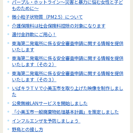
パープル・ホットライン～災害と暴力に悩む女性と子ど
ものために～
微小粒子状物質（PM2.5）について
介護保険料は社会保険料控除の対象になります
還付金詐欺にご用心！
東海第二発電所に係る安全審査申請に関する情報を提供
いたします
東海第二発電所に係る安全審査申請に関する情報を提供
いたします（その２）
東海第二発電所に係る安全審査申請に関する情報を提供
いたします（その３）
いばキラＴＶで小美玉市を取り上げた映像を制作しまし
た
公衆無線LANサービスを開始しました
「小美玉市一般廃棄物処理基本計画」を策定しました
インフルエンザを予防しましょう
野鳥との接し方