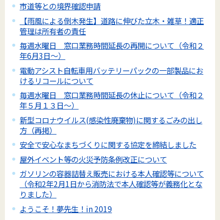
市道等との境界確認申請
【雨風による倒木発生】道路に伸びた立木・雑草！適正
管理は所有者の責任
毎週水曜日 窓口業務時間延長の再開について（令和２
年6月3日～）
電動アシスト自転車用バッテリーパックの一部製品にお
けるリコールについて
毎週水曜日 窓口業務時間延長の休止について（令和２
年５月１３日～）
新型コロナウイルス(感染性廃棄物)に関するごみの出し
方（再掲）
安全で安心なまちづくりに関する協定を締結しました
屋外イベント等の火災予防条例改正について
ガソリンの容器詰替え販売における本人確認等について
（令和2年2月1日から消防法で本人確認等が義務化とな
りました）
ようこそ！夢先生！in 2019