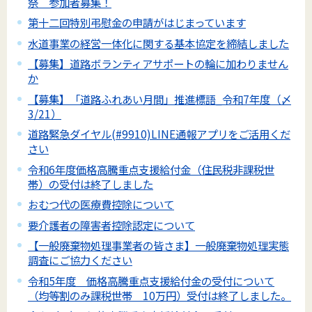
祭 参加者募集！
第十二回特別弔慰金の申請がはじまっています
水道事業の経営一体化に関する基本協定を締結しました
【募集】道路ボランティアサポートの輪に加わりません
か
【募集】「道路ふれあい月間」推進標語_令和7年度（〆
3/21）
道路緊急ダイヤル(#9910)LINE通報アプリをご活用くだ
さい
令和6年度価格高騰重点支援給付金（住民税非課税世
帯）の受付は終了しました
おむつ代の医療費控除について
要介護者の障害者控除認定について
【一般廃棄物処理事業者の皆さま】一般廃棄物処理実態
調査にご協力ください
令和5年度 価格高騰重点支援給付金の受付について
（均等割のみ課税世帯 10万円）受付は終了しました。