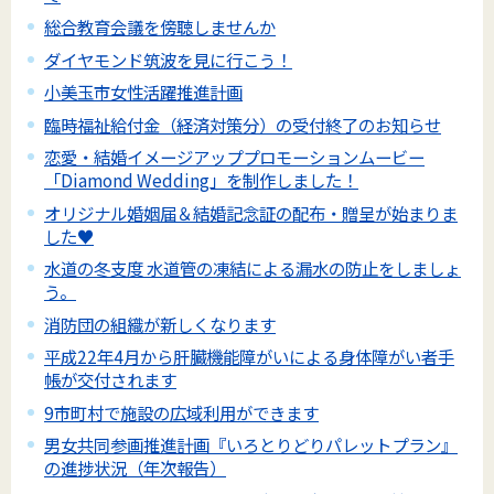
総合教育会議を傍聴しませんか
ダイヤモンド筑波を見に行こう！
小美玉市女性活躍推進計画
臨時福祉給付金（経済対策分）の受付終了のお知らせ
恋愛・結婚イメージアッププロモーションムービー
「Diamond Wedding」を制作しました！
オリジナル婚姻届＆結婚記念証の配布・贈呈が始まりま
した♥
水道の冬支度 水道管の凍結による漏水の防止をしましょ
う。
消防団の組織が新しくなります
平成22年4月から肝臓機能障がいによる身体障がい者手
帳が交付されます
9市町村で施設の広域利用ができます
男女共同参画推進計画『いろとりどりパレットプラン』
の進捗状況（年次報告）