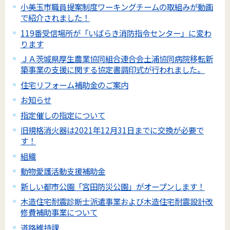
小美玉市職員提案制度ワーキングチームの取組みが動画
で紹介されました！
119番受信場所が「いばらき消防指令センター」に変わ
ります
ＪＡ茨城県厚生農業協同組合連合会土浦協同病院移転新
築事業の支援に関する協定書調印式が行われました。
住宅リフォーム補助金のご案内
お知らせ
指定催しの指定について
旧規格消火器は2021年12月31日までに交換が必要で
す！
組織
動物愛護活動支援補助金
新しい都市公園「宮田防災公園」がオープンします！
木造住宅耐震診断士派遣事業および木造住宅耐震設計改
修費補助事業について
道路維持課