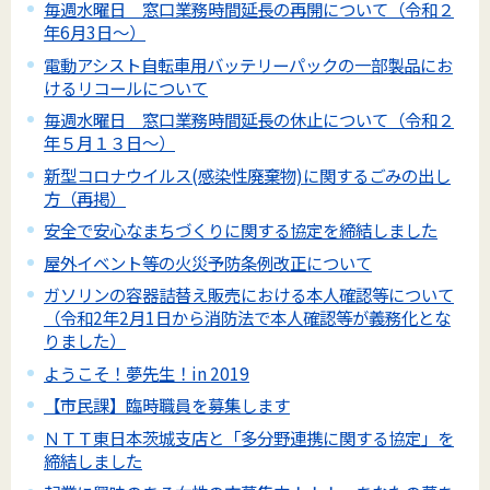
毎週水曜日 窓口業務時間延長の再開について（令和２
年6月3日～）
電動アシスト自転車用バッテリーパックの一部製品にお
けるリコールについて
毎週水曜日 窓口業務時間延長の休止について（令和２
年５月１３日～）
新型コロナウイルス(感染性廃棄物)に関するごみの出し
方（再掲）
安全で安心なまちづくりに関する協定を締結しました
屋外イベント等の火災予防条例改正について
ガソリンの容器詰替え販売における本人確認等について
（令和2年2月1日から消防法で本人確認等が義務化とな
りました）
ようこそ！夢先生！in 2019
【市民課】臨時職員を募集します
ＮＴＴ東日本茨城支店と「多分野連携に関する協定」を
締結しました