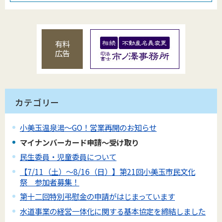
有料
広告
カテゴリー
小美玉温泉湯～GO！営業再開のお知らせ
マイナンバーカード申請～受け取り
民生委員・児童委員について
【7/11（土）～8/16（日）】第21回小美玉市民文化
祭 参加者募集！
第十二回特別弔慰金の申請がはじまっています
水道事業の経営一体化に関する基本協定を締結しました