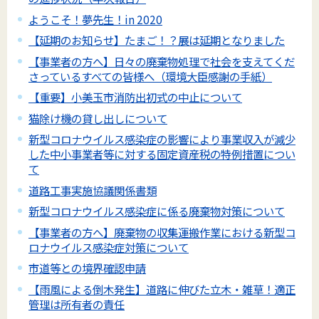
ようこそ！夢先生！in 2020
【延期のお知らせ】たまご！？展は延期となりました
【事業者の方へ】日々の廃棄物処理で社会を支えてくだ
さっているすべての皆様へ（環境大臣感謝の手紙）
【重要】小美玉市消防出初式の中止について
猫除け機の貸し出しについて
新型コロナウイルス感染症の影響により事業収入が減少
した中小事業者等に対する固定資産税の特例措置につい
て
道路工事実施協議関係書類
新型コロナウイルス感染症に係る廃棄物対策について
【事業者の方へ】廃棄物の収集運搬作業における新型コ
ロナウイルス感染症対策について
市道等との境界確認申請
【雨風による倒木発生】道路に伸びた立木・雑草！適正
管理は所有者の責任