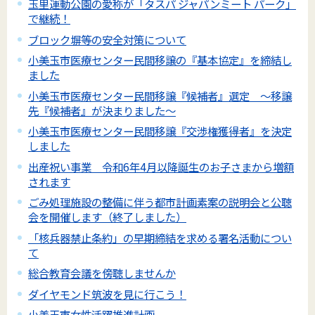
玉里運動公園の愛称が「タスパ ジャパンミート パーク」
で継続！
ブロック塀等の安全対策について
小美玉市医療センター民間移譲の『基本協定』を締結し
ました
小美玉市医療センター民間移譲『候補者』選定 ～移譲
先『候補者』が決まりました～
小美玉市医療センター民間移譲『交渉権獲得者』を決定
しました
出産祝い事業 令和6年4月以降誕生のお子さまから増額
されます
ごみ処理施設の整備に伴う都市計画素案の説明会と公聴
会を開催します（終了しました）
「核兵器禁止条約」の早期締結を求める署名活動につい
て
総合教育会議を傍聴しませんか
ダイヤモンド筑波を見に行こう！
小美玉市女性活躍推進計画