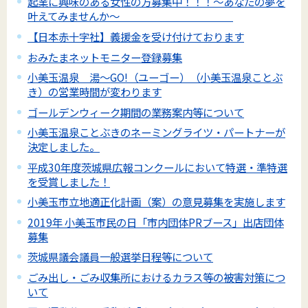
起業に興味のある女性の方募集中！！！～あなたの夢を
叶えてみませんか～
【日本赤十字社】義援金を受け付けております
おみたまネットモニター登録募集
小美玉温泉 湯～GO!（ユーゴー）（小美玉温泉ことぶ
き）の営業時間が変わります
ゴールデンウィーク期間の業務案内等について
小美玉温泉ことぶきのネーミングライツ・パートナーが
決定しました。
平成30年度茨城県広報コンクールにおいて特選・準特選
を受賞しました！
小美玉市立地適正化計画（案）の意見募集を実施します
2019年 小美玉市民の日「市内団体PRブース」出店団体
募集
茨城県議会議員一般選挙日程等について
ごみ出し・ごみ収集所におけるカラス等の被害対策につ
いて