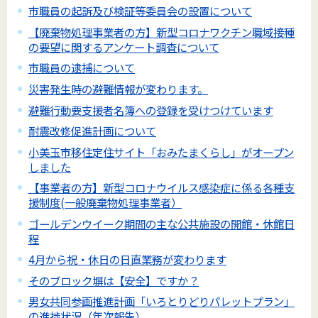
市職員の起訴及び検証等委員会の設置について
【廃棄物処理事業者の方】新型コロナワクチン職域接種
の要望に関するアンケート調査について
市職員の逮捕について
災害発生時の避難情報が変わります。
避難行動要支援者名簿への登録を受けつけています
耐震改修促進計画について
小美玉市移住定住サイト「おみたまくらし」がオープン
しました
【事業者の方】新型コロナウイルス感染症に係る各種支
援制度(一般廃棄物処理事業者）
ゴールデンウイーク期間の主な公共施設の開館・休館日
程
4月から祝・休日の日直業務が変わります
そのブロック塀は【安全】ですか？
男女共同参画推進計画「いろとりどりパレットプラン」
の進捗状況（年次報告）