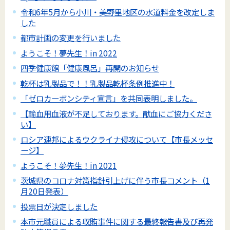
令和6年5月から小川・美野里地区の水道料金を改定しま
した
都市計画の変更を行いました
ようこそ！夢先生！in 2022
四季健康館「健康風呂」再開のお知らせ
乾杯は乳製品で！！乳製品乾杯条例推進中！
「ゼロカーボンシティ宣言」を共同表明しました。
【輸血用血液が不足しております。献血にご協力くださ
い】
ロシア連邦によるウクライナ侵攻について【市長メッセ
ージ】
ようこそ！夢先生！in 2021
茨城県のコロナ対策指針引上げに伴う市長コメント（1
月20日発表）
投票日が決定しました
本市元職員による収賄事件に関する最終報告書及び再発