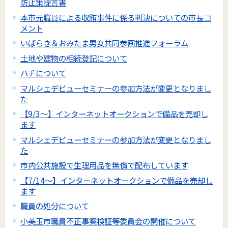
防止策提言書
本市元職員による収賄事件に係る判決についての市長コ
メント
いばらき＆おみたま男女共同参画推進フォーラム
土地や建物の相続登記について
ハチについて
マルシェデビューセミナーの参加方法が変更となりまし
た
【9/3～】インターネットオークションで備品を売却し
ます
マルシェデビューセミナーの参加方法が変更となりまし
た
市内公共施設で生理用品を無償で配布しています
【7/14～】インターネットオークションで備品を売却し
ます
職員の処分について
小美玉市職員不正事案検証等委員会の開催について