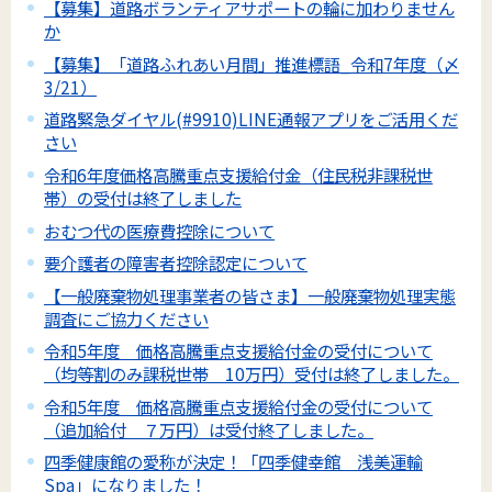
【募集】道路ボランティアサポートの輪に加わりません
か
【募集】「道路ふれあい月間」推進標語_令和7年度（〆
3/21）
道路緊急ダイヤル(#9910)LINE通報アプリをご活用くだ
さい
令和6年度価格高騰重点支援給付金（住民税非課税世
帯）の受付は終了しました
おむつ代の医療費控除について
要介護者の障害者控除認定について
【一般廃棄物処理事業者の皆さま】一般廃棄物処理実態
調査にご協力ください
令和5年度 価格高騰重点支援給付金の受付について
（均等割のみ課税世帯 10万円）受付は終了しました。
令和5年度 価格高騰重点支援給付金の受付について
（追加給付 ７万円）は受付終了しました。
四季健康館の愛称が決定！「四季健幸館 浅美運輸
Spa」になりました！