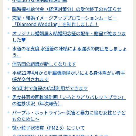
臨時福祉給付金（経済対策分）の受付終了のお知らせ
恋愛・結婚イメージアッププロモーションムービー
「Diamond Wedding」を制作しました！
オリジナル婚姻届＆結婚記念証の配布・贈呈が始まりま
した♥
水道の冬支度 水道管の凍結による漏水の防止をしましょ
う。
消防団の組織が新しくなります
平成22年4月から肝臓機能障がいによる身体障がい者手
帳が交付されます
9市町村で施設の広域利用ができます
男女共同参画推進計画『いろとりどりパレットプラン』
の進捗状況（年次報告）
パープル・ホットライン～災害と暴力に悩む女性と子ど
ものために～
微小粒子状物質（PM2.5）について