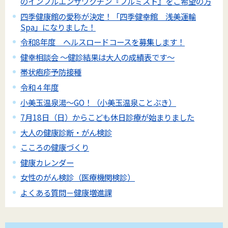
のインフルエンザワクチン『フルミスト』をご希望の方
四季健康館の愛称が決定！「四季健幸館 浅美運輸
Spa」になりました！
令和8年度 ヘルスロードコースを募集します！
健幸相談会 ～健診結果は大人の成績表です～
帯状疱疹予防接種
令和４年度
小美玉温泉湯～GO！（小美玉温泉ことぶき）
7月18日（日）からこども休日診療が始まりました
大人の健康診断・がん検診
こころの健康づくり
健康カレンダー
女性のがん検診（医療機関検診）
よくある質問－健康増進課