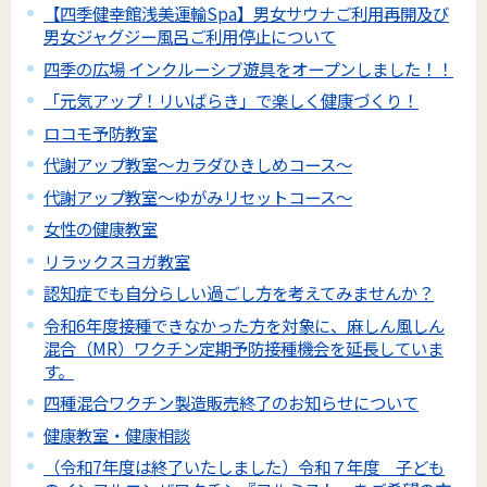
【四季健幸館浅美運輸Spa】男女サウナご利用再開及び
男女ジャグジー風呂ご利用停止について
四季の広場 インクルーシブ遊具をオープンしました！！
「元気アップ！リいばらき」で楽しく健康づくり！
ロコモ予防教室
代謝アップ教室～カラダひきしめコース～
代謝アップ教室～ゆがみリセットコース～
女性の健康教室
リラックスヨガ教室
認知症でも自分らしい過ごし方を考えてみませんか？
令和6年度接種できなかった方を対象に、麻しん風しん
混合（MR）ワクチン定期予防接種機会を延長していま
す。
四種混合ワクチン製造販売終了のお知らせについて
健康教室・健康相談
（令和7年度は終了いたしました）令和７年度 子ども