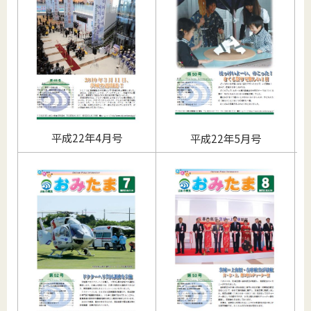
平成22年4月号
平成22年5月号