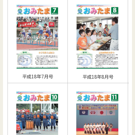
平成18年7月号
平成18年8月号