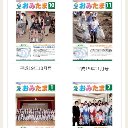
平成19年10月号
平成19年11月号