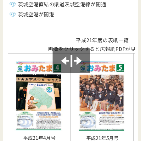
茨城空港直結の県道茨城空港線が開通
茨城空港が開港
平成21年度の表紙一覧
画像をクリックすると広報紙PDFが見
平成21年4月号
平成21年5月号