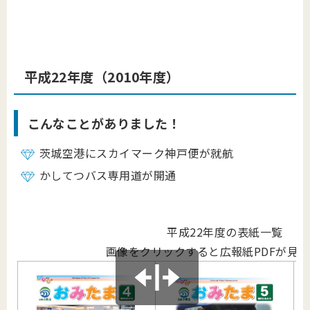
平成22年度（2010年度）
こんなことがありました！
茨城空港にスカイマーク神戸便が就航
かしてつバス専用道が開通
平成22年度の表紙一覧
画像をクリックすると広報紙PDFが見