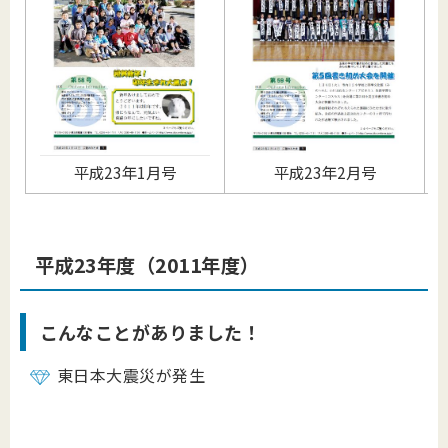
平成23年1月号
平成23年2月号
平成23年度（2011年度）
こんなことがありました！
東日本大震災が発生