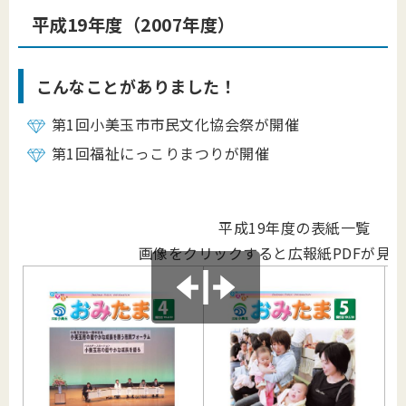
平成19年度（2007年度）
こんなことがありました！
第
1
回小美玉市市民文化協会祭が開催
第
1
回福祉にっこりまつりが開催
平成19年度の表紙一覧
画像をクリックすると広報紙PDFが見