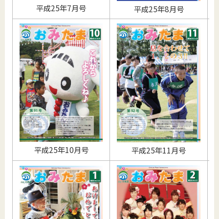
平成25年7月号
平成25年8月号
平成25年10月号
平成25年11月号