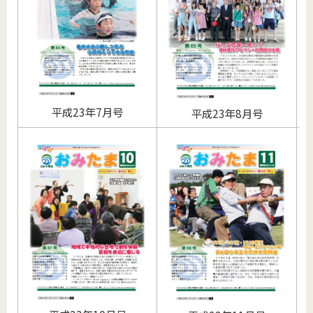
平成23年7月号
平成23年8月号