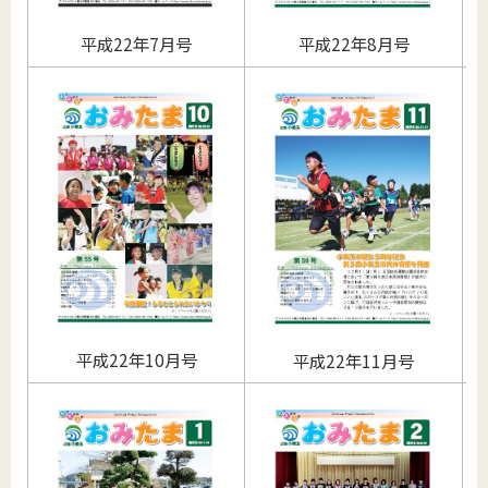
平成22年7月号
平成22年8月号
平成22年10月号
平成22年11月号