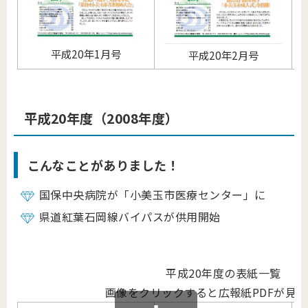
平成20年1月号
平成20年2月号
平成20年度（2008年度）
こんなことがありました！
国保中央病院が「小美玉市医療センター」に
県道紅葉石岡線バイパスが供用開始
平成20年度の表紙一覧
画像をクリックすると広報紙PDFが見