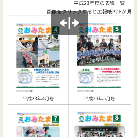
平成23年度の表紙一覧
画像をクリックすると広報紙PDFが見
平成23年4月号
平成23年5月号