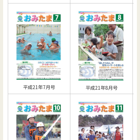
平成21年7月号
平成21年8月号