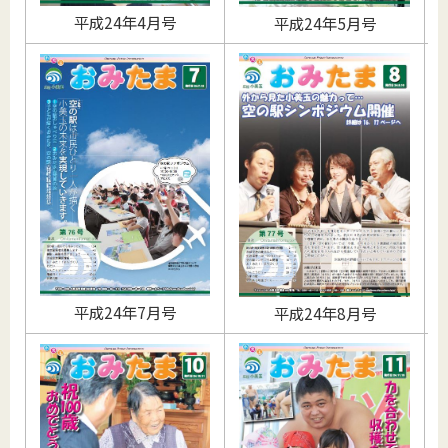
平成24年4月号
平成24年5月号
平成24年7月号
平成24年8月号