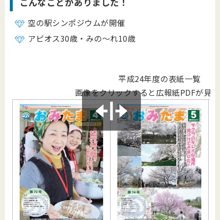
こんなことがありました！
空の駅シンポジウムが開催
アピオス
30
歳・みの～れ
10
歳
平成24年度の表紙一覧
画像をクリックすると広報紙PDFが見