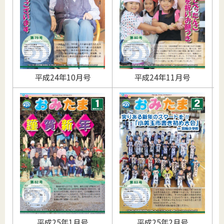
平成24年10月号
平成24年11月号
平成25年1月号
平成25年2月号