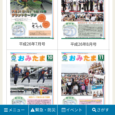
平成26年7月号
平成26年8月号
メニュー
緊急・防災
イベント
さがす