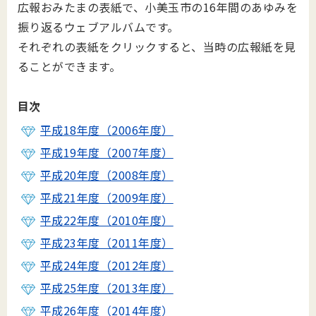
広報おみたまの表紙で、小美玉市の16年間のあゆみを
振り返るウェブアルバムです。
それぞれの表紙をクリックすると、当時の広報紙を見
ることができます。
目次
平成18年度（2006年度）
平成19年度（2007年度）
平成20年度（2008年度）
平成21年度（2009年度）
平成22年度（2010年度）
平成23年度（2011年度）
平成24年度（2012年度）
平成25年度（2013年度）
平成26年度（2014年度）