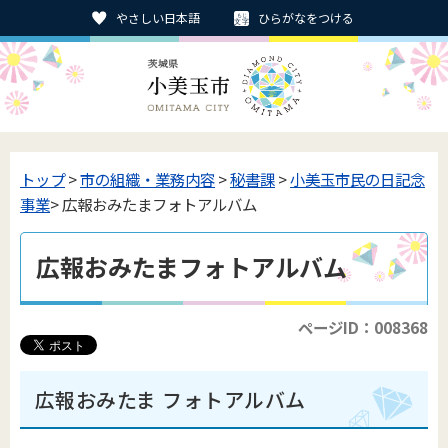
やさしい日本語
ひらがなをつける
トップ
>
市の組織・業務内容
>
秘書課
>
小美玉市民の日記念
事業
> 広報おみたまフォトアルバム
広報おみたまフォトアルバム
ページID：008368
広報おみたま フォトアルバム