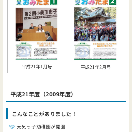
平成21年1月号
平成21年2月号
平成21年度（2009年度）
こんなことがありました！
元気っ子幼稚園が開園