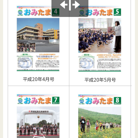
平成20年4月号
平成20年5月号