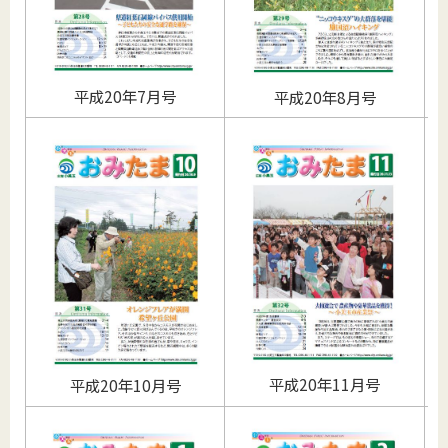
平成20年7月号
平成20年8月号
平成20年11月号
平成20年10月号