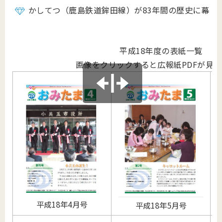
かしてつ（鹿島鉄道鉾田線）が83年間の歴史に幕
平成18年度の表紙一覧
画像をクリックすると広報紙PDFが見
平成18年4月号
平成18年5月号