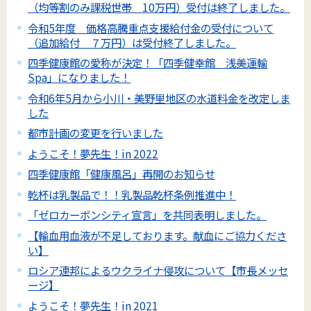
（均等割のみ課税世帯 10万円）受付は終了しました。
令和5年度 価格高騰重点支援給付金の受付について
（追加給付 ７万円）は受付終了しました。
四季健康館の愛称が決定！「四季健幸館 浅美運輸
Spa」になりました！
令和6年5月から小川・美野里地区の水道料金を改定しま
した
都市計画の変更を行いました
ようこそ！夢先生！in 2022
四季健康館「健康風呂」再開のお知らせ
乾杯は乳製品で！！乳製品乾杯条例推進中！
「ゼロカーボンシティ宣言」を共同表明しました。
【輸血用血液が不足しております。献血にご協力くださ
い】
ロシア連邦によるウクライナ侵攻について【市長メッセ
ージ】
ようこそ！夢先生！in 2021