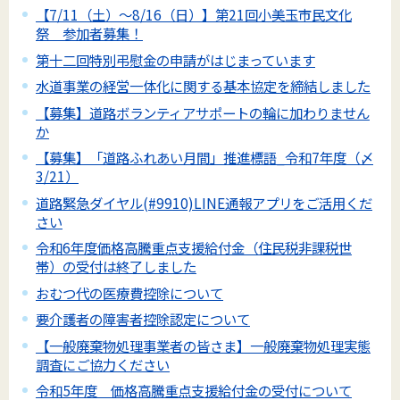
【7/11（土）～8/16（日）】第21回小美玉市民文化
祭 参加者募集！
第十二回特別弔慰金の申請がはじまっています
水道事業の経営一体化に関する基本協定を締結しました
【募集】道路ボランティアサポートの輪に加わりません
か
【募集】「道路ふれあい月間」推進標語_令和7年度（〆
3/21）
道路緊急ダイヤル(#9910)LINE通報アプリをご活用くだ
さい
令和6年度価格高騰重点支援給付金（住民税非課税世
帯）の受付は終了しました
おむつ代の医療費控除について
要介護者の障害者控除認定について
【一般廃棄物処理事業者の皆さま】一般廃棄物処理実態
調査にご協力ください
令和5年度 価格高騰重点支援給付金の受付について