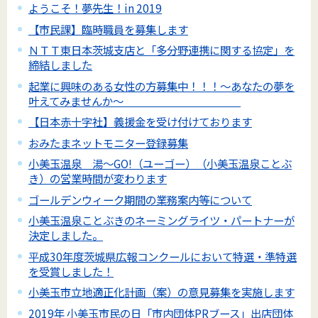
ようこそ！夢先生！in 2019
【市民課】臨時職員を募集します
ＮＴＴ東日本茨城支店と「多分野連携に関する協定」を
締結しました
起業に興味のある女性の方募集中！！！～あなたの夢を
叶えてみませんか～
【日本赤十字社】義援金を受け付けております
おみたまネットモニター登録募集
小美玉温泉 湯～GO!（ユーゴー）（小美玉温泉ことぶ
き）の営業時間が変わります
ゴールデンウィーク期間の業務案内等について
小美玉温泉ことぶきのネーミングライツ・パートナーが
決定しました。
平成30年度茨城県広報コンクールにおいて特選・準特選
を受賞しました！
小美玉市立地適正化計画（案）の意見募集を実施します
2019年 小美玉市民の日「市内団体PRブース」出店団体