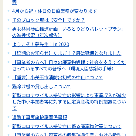
程
4月から祝・休日の日直業務が変わります
そのブロック塀は【安全】ですか？
男女共同参画推進計画「いろとりどりパレットプラン」
の進捗状況（年次報告）
ようこそ！夢先生！in 2020
【延期のお知らせ】たまご！？展は延期となりました
【事業者の方へ】日々の廃棄物処理で社会を支えてくだ
さっているすべての皆様へ（環境大臣感謝の手紙）
【重要】小美玉市消防出初式の中止について
猫除け機の貸し出しについて
新型コロナウイルス感染症の影響により事業収入が減少
した中小事業者等に対する固定資産税の特例措置につい
て
道路工事実施協議関係書類
新型コロナウイルス感染症に係る廃棄物対策について
【事業者の方へ】廃棄物の収集運搬作業における新型コ