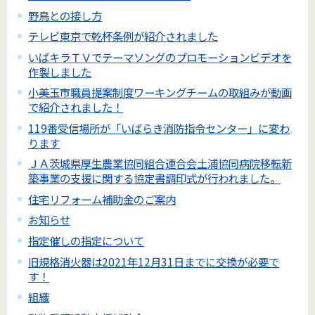
野鳥との接し方
テレビ東京で乾杯条例が紹介されました
いばキラＴＶでテーマソングのプロモーションビデオを
作製しました
小美玉市職員提案制度ワーキングチームの取組みが動画
で紹介されました！
119番受信場所が「いばらき消防指令センター」に変わ
ります
ＪＡ茨城県厚生農業協同組合連合会土浦協同病院移転新
築事業の支援に関する協定書調印式が行われました。
住宅リフォーム補助金のご案内
お知らせ
指定催しの指定について
旧規格消火器は2021年12月31日までに交換が必要で
す！
組織