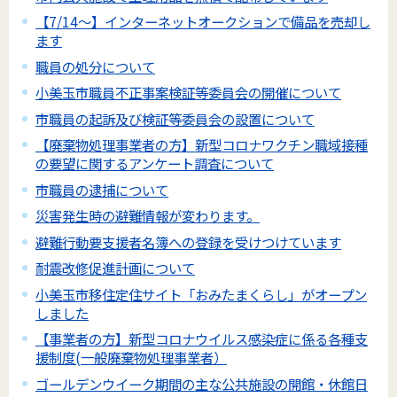
【7/14～】インターネットオークションで備品を売却し
ます
職員の処分について
小美玉市職員不正事案検証等委員会の開催について
市職員の起訴及び検証等委員会の設置について
【廃棄物処理事業者の方】新型コロナワクチン職域接種
の要望に関するアンケート調査について
市職員の逮捕について
災害発生時の避難情報が変わります。
避難行動要支援者名簿への登録を受けつけています
耐震改修促進計画について
小美玉市移住定住サイト「おみたまくらし」がオープン
しました
【事業者の方】新型コロナウイルス感染症に係る各種支
援制度(一般廃棄物処理事業者）
ゴールデンウイーク期間の主な公共施設の開館・休館日