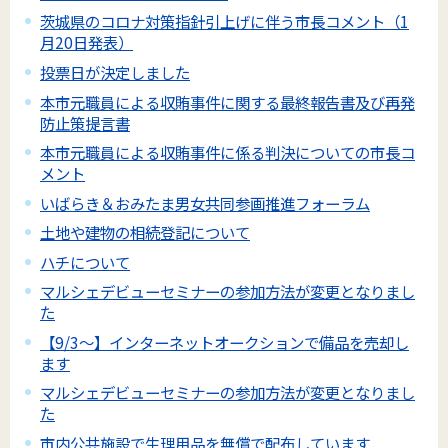
茨城県のコロナ対策指針引上げに伴う市長コメント（1
月20日発表）
投票日が決定しました
本市元職員による収賄事件に関する最終報告書及び再発
防止策提言書
本市元職員による収賄事件に係る判決についての市長コ
メント
いばらき＆おみたま男女共同参画推進フォーラム
土地や建物の相続登記について
ハチについて
マルシェデビューセミナーの参加方法が変更となりまし
た
【9/3～】インターネットオークションで備品を売却し
ます
マルシェデビューセミナーの参加方法が変更となりまし
た
市内公共施設で生理用品を無償で配布しています