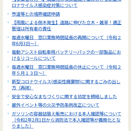
ロナウイルス感染症対策について
市道等との境界確認申請
【雨風による倒木発生】道路に伸びた立木・雑草！適正
管理は所有者の責任
毎週水曜日 窓口業務時間延長の再開について（令和２
年6月3日～）
電動アシスト自転車用バッテリーパックの一部製品にお
けるリコールについて
毎週水曜日 窓口業務時間延長の休止について（令和２
年５月１３日～）
新型コロナウイルス(感染性廃棄物)に関するごみの出し
方（再掲）
安全で安心なまちづくりに関する協定を締結しました
屋外イベント等の火災予防条例改正について
ガソリンの容器詰替え販売における本人確認等について
（令和2年2月1日から消防法で本人確認等が義務化とな
りました）