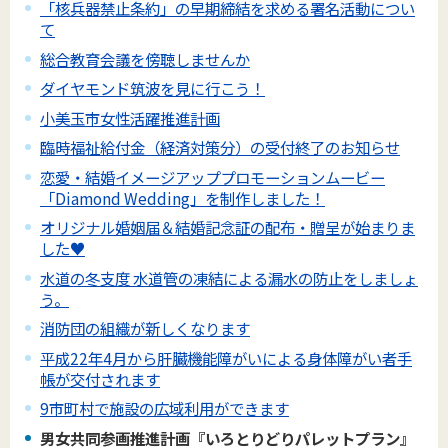
「核兵器禁止条約」の早期締結を求める署名活動につい
て
総合教育会議を傍聴しませんか
ダイヤモンド筑波を見に行こう！
小美玉市女性活躍推進計画
臨時福祉給付金（経済対策分）の受付終了のお知らせ
恋愛・結婚イメージアッププロモーションムービー
「Diamond Wedding」を制作しました！
オリジナル婚姻届＆結婚記念証の配布・贈呈が始まりま
した♥
水道の冬支度 水道管の凍結による漏水の防止をしましょ
う。
消防団の組織が新しくなります
平成22年4月から肝臓機能障がいによる身体障がい者手
帳が交付されます
9市町村で施設の広域利用ができます
男女共同参画推進計画『いろとりどりパレットプラン』