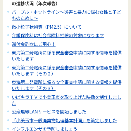
の進捗状況（年次報告）
パープル・ホットライン～災害と暴力に悩む女性と子ど
ものために～
微小粒子状物質（PM2.5）について
介護保険料は社会保険料控除の対象になります
還付金詐欺にご用心！
東海第二発電所に係る安全審査申請に関する情報を提供
いたします
東海第二発電所に係る安全審査申請に関する情報を提供
いたします（その２）
東海第二発電所に係る安全審査申請に関する情報を提供
いたします（その３）
いばキラＴＶで小美玉市を取り上げた映像を制作しまし
た
公衆無線LANサービスを開始しました
「小美玉市一般廃棄物処理基本計画」を策定しました
インフルエンザを予防しましょう