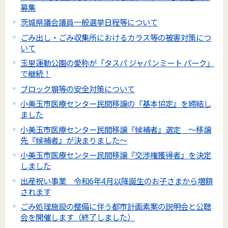
募集
茨城県議会議員一般選挙日程等について
ごみ出し・ごみ収集所におけるカラス等の被害対策につ
いて
玉里運動公園の愛称が「タスパ ジャパンミート パーク」
で継続！
ブロック塀等の安全対策について
小美玉市医療センター民間移譲の『基本協定』を締結し
ました
小美玉市医療センター民間移譲『候補者』選定 ～移譲
先『候補者』が決まりました～
小美玉市医療センター民間移譲『交渉権獲得者』を決定
しました
出産祝い事業 令和6年4月以降誕生のお子さまから増額
されます
ごみ処理施設の整備に伴う都市計画素案の説明会と公聴
会を開催します（終了しました）