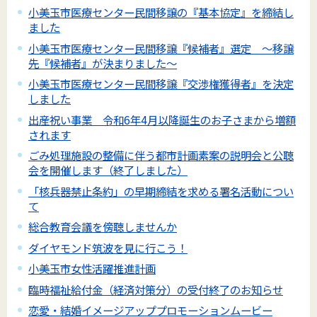
小美玉市医療センター民間移譲の『基本協定』を締結し
ました
小美玉市医療センター民間移譲『候補者』選定 ～移譲
先『候補者』が決まりました～
小美玉市医療センター民間移譲『交渉権獲得者』を決定
しました
出産祝い事業 令和6年4月以降誕生のお子さまから増額
されます
ごみ処理施設の整備に伴う都市計画素案の説明会と公聴
会を開催します（終了しました）
「核兵器禁止条約」の早期締結を求める署名活動につい
て
総合教育会議を傍聴しませんか
ダイヤモンド筑波を見に行こう！
小美玉市女性活躍推進計画
臨時福祉給付金（経済対策分）の受付終了のお知らせ
恋愛・結婚イメージアッププロモーションムービー