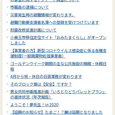
市職員の逮捕について
災害発生時の避難情報が変わります。
避難行動要支援者名簿への登録を受けつけています
耐震改修促進計画について
小美玉市移住定住サイト「おみたまくらし」がオープン
しました
【事業者の方】新型コロナウイルス感染症に係る各種支
援制度(一般廃棄物処理事業者）
ゴールデンウイーク期間の主な公共施設の開館・休館日
程
4月から祝・休日の日直業務が変わります
そのブロック塀は【安全】ですか？
男女共同参画推進計画「いろとりどりパレットプラン」
の進捗状況（年次報告）
ようこそ！夢先生！in 2020
【延期のお知らせ】たまご！？展は延期となりました