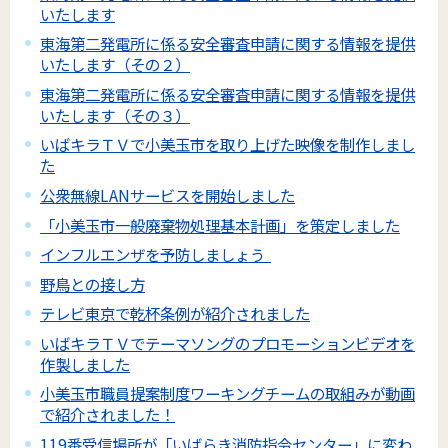
いたします
東海第二発電所に係る安全審査申請に関する情報を提供
いたします（その２）
東海第二発電所に係る安全審査申請に関する情報を提供
いたします（その３）
いばキラＴＶで小美玉市を取り上げた映像を制作しまし
た
公衆無線LANサービスを開始しました
「小美玉市一般廃棄物処理基本計画」を策定しました
インフルエンザを予防しましょう
野鳥との接し方
テレビ東京で乾杯条例が紹介されました
いばキラＴＶでテーマソングのプロモーションビデオを
作製しました
小美玉市職員提案制度ワーキングチームの取組みが動画
で紹介されました！
119番受信場所が「いばらき消防指令センター」に変わ