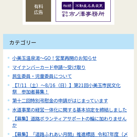
有料
広告
カテゴリー
小美玉温泉湯～GO！営業再開のお知らせ
マイナンバーカード申請～受け取り
民生委員・児童委員について
【7/11（土）～8/16（日）】第21回小美玉市民文化
祭 参加者募集！
第十二回特別弔慰金の申請がはじまっています
水道事業の経営一体化に関する基本協定を締結しました
【募集】道路ボランティアサポートの輪に加わりません
か
【募集】「道路ふれあい月間」推進標語_令和7年度（〆