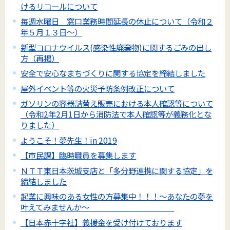
けるリコールについて
毎週水曜日 窓口業務時間延長の休止について（令和２
年５月１３日～）
新型コロナウイルス(感染性廃棄物)に関するごみの出し
方（再掲）
安全で安心なまちづくりに関する協定を締結しました
屋外イベント等の火災予防条例改正について
ガソリンの容器詰替え販売における本人確認等について
（令和2年2月1日から消防法で本人確認等が義務化とな
りました）
ようこそ！夢先生！in 2019
【市民課】臨時職員を募集します
ＮＴＴ東日本茨城支店と「多分野連携に関する協定」を
締結しました
起業に興味のある女性の方募集中！！！～あなたの夢を
叶えてみませんか～
【日本赤十字社】義援金を受け付けております