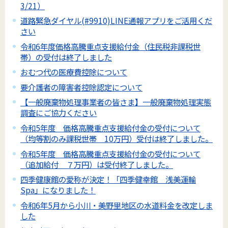
3/21）
道路緊急ダイヤル(#9910)LINE通報アプリをご活用くだ
さい
令和6年度価格高騰重点支援給付金（住民税非課税世
帯）の受付は終了しました
おむつ代の医療費控除について
要介護者の障害者控除認定について
【一般廃棄物処理事業者の皆さま】一般廃棄物処理実態
調査にご協力ください
令和5年度 価格高騰重点支援給付金の受付について
（均等割のみ課税世帯 10万円）受付は終了しました。
令和5年度 価格高騰重点支援給付金の受付について
（追加給付 ７万円）は受付終了しました。
四季健康館の愛称が決定！「四季健幸館 浅美運輸
Spa」になりました！
令和6年5月から小川・美野里地区の水道料金を改定しま
した