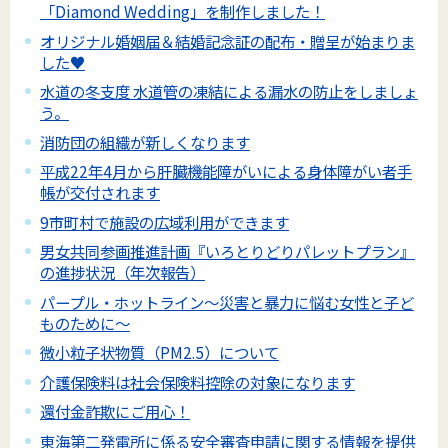
「Diamond Wedding」を制作しました！
オリジナル婚姻届＆結婚記念証の配布・贈呈が始まりま
した♥
水道の冬支度 水道管の凍結による漏水の防止をしましょ
う。
消防団の組織が新しくなります
平成22年4月から肝臓機能障がいによる身体障がい者手
帳が交付されます
9市町村で施設の広域利用ができます
男女共同参画推進計画『いろとりどりパレットプラン』
の進捗状況（年次報告）
パープル・ホットライン～災害と暴力に悩む女性と子ど
ものために～
微小粒子状物質（PM2.5）について
介護保険料は社会保険料控除の対象になります
還付金詐欺にご用心！
東海第二発電所に係る安全審査申請に関する情報を提供