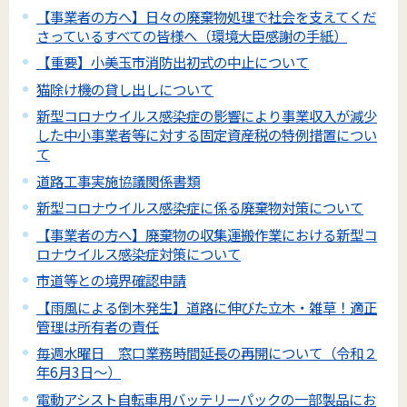
【事業者の方へ】日々の廃棄物処理で社会を支えてくだ
さっているすべての皆様へ（環境大臣感謝の手紙）
【重要】小美玉市消防出初式の中止について
猫除け機の貸し出しについて
新型コロナウイルス感染症の影響により事業収入が減少
した中小事業者等に対する固定資産税の特例措置につい
て
道路工事実施協議関係書類
新型コロナウイルス感染症に係る廃棄物対策について
【事業者の方へ】廃棄物の収集運搬作業における新型コ
ロナウイルス感染症対策について
市道等との境界確認申請
【雨風による倒木発生】道路に伸びた立木・雑草！適正
管理は所有者の責任
毎週水曜日 窓口業務時間延長の再開について（令和２
年6月3日～）
電動アシスト自転車用バッテリーパックの一部製品にお