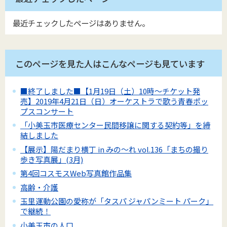
最近チェックしたページはありません。
このページを見た人はこんなページも見ています
■終了しました■【1月19日（土）10時～チケット発
売】2019年4月21日（日）オーケストラで歌う青春ポッ
プスコンサート
「小美玉市医療センター民間移譲に関する契約等」を締
結しました
【展示】陽だまり横丁 in みの～れ vol.136「まちの撮り
歩き写真展」(3月)
第4回コスモスWeb写真館作品集
高齢・介護
玉里運動公園の愛称が「タスパ ジャパンミート パーク」
で継続！
小美玉市の人口