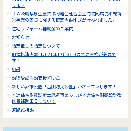
ります
ＪＡ茨城県厚生農業協同組合連合会土浦協同病院移転新
築事業の支援に関する協定書調印式が行われました。
住宅リフォーム補助金のご案内
お知らせ
指定催しの指定について
旧規格消火器は2021年12月31日までに交換が必要で
す！
組織
動物愛護活動支援補助金
新しい都市公園「宮田防災公園」がオープンします！
木造住宅耐震診断士派遣事業および木造住宅耐震設計改
修費補助事業について
道路維持課