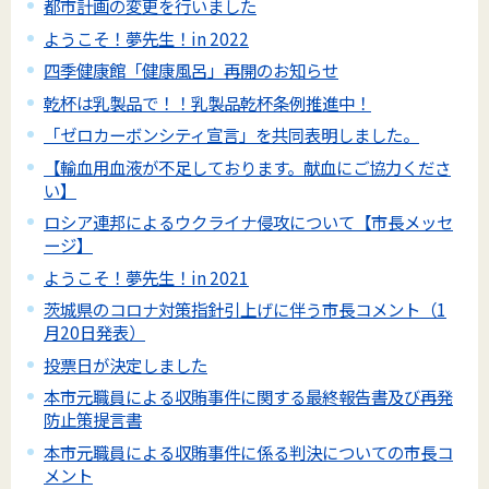
都市計画の変更を行いました
ようこそ！夢先生！in 2022
四季健康館「健康風呂」再開のお知らせ
乾杯は乳製品で！！乳製品乾杯条例推進中！
「ゼロカーボンシティ宣言」を共同表明しました。
【輸血用血液が不足しております。献血にご協力くださ
い】
ロシア連邦によるウクライナ侵攻について【市長メッセ
ージ】
ようこそ！夢先生！in 2021
茨城県のコロナ対策指針引上げに伴う市長コメント（1
月20日発表）
投票日が決定しました
本市元職員による収賄事件に関する最終報告書及び再発
防止策提言書
本市元職員による収賄事件に係る判決についての市長コ
メント