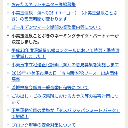
おみたまネットモニター登録募集
小美玉温泉 湯～GO!（ユーゴー）（小美玉温泉ことぶ
き）の営業時間が変わります
ゴールデンウィーク期間の業務案内等について
小美玉温泉ことぶきのネーミングライツ・パートナーが
決定しました。
平成30年度茨城県広報コンクールにおいて特選・準特選
を受賞しました！
小美玉市立地適正化計画（案）の意見募集を実施します
2019年 小美玉市民の日「市内団体PRブース」出店団体
募集
茨城県議会議員一般選挙日程等について
ごみ出し・ごみ収集所におけるカラス等の被害対策につ
いて
玉里運動公園の愛称が「タスパ ジャパンミート パーク」
で継続！
ブロック塀等の安全対策について