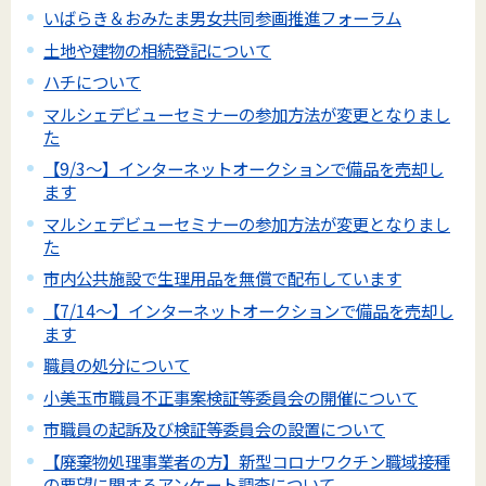
いばらき＆おみたま男女共同参画推進フォーラム
土地や建物の相続登記について
ハチについて
マルシェデビューセミナーの参加方法が変更となりまし
た
【9/3～】インターネットオークションで備品を売却し
ます
マルシェデビューセミナーの参加方法が変更となりまし
た
市内公共施設で生理用品を無償で配布しています
【7/14～】インターネットオークションで備品を売却し
ます
職員の処分について
小美玉市職員不正事案検証等委員会の開催について
市職員の起訴及び検証等委員会の設置について
【廃棄物処理事業者の方】新型コロナワクチン職域接種
の要望に関するアンケート調査について