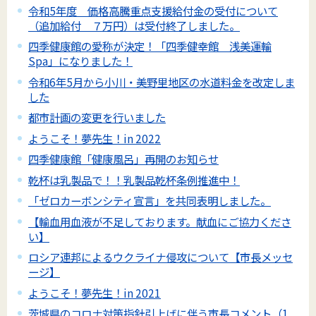
令和5年度 価格高騰重点支援給付金の受付について
（追加給付 ７万円）は受付終了しました。
四季健康館の愛称が決定！「四季健幸館 浅美運輸
Spa」になりました！
令和6年5月から小川・美野里地区の水道料金を改定しま
した
都市計画の変更を行いました
ようこそ！夢先生！in 2022
四季健康館「健康風呂」再開のお知らせ
乾杯は乳製品で！！乳製品乾杯条例推進中！
「ゼロカーボンシティ宣言」を共同表明しました。
【輸血用血液が不足しております。献血にご協力くださ
い】
ロシア連邦によるウクライナ侵攻について【市長メッセ
ージ】
ようこそ！夢先生！in 2021
茨城県のコロナ対策指針引上げに伴う市長コメント（1