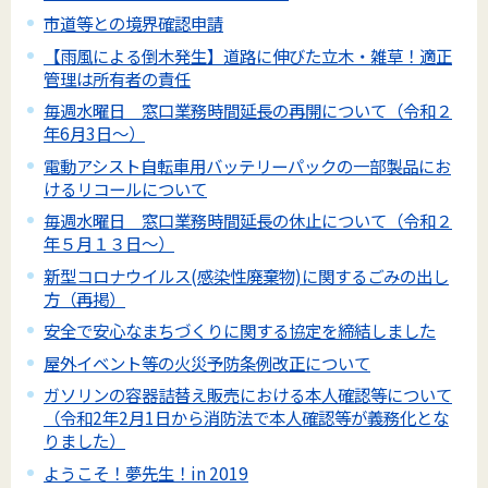
市道等との境界確認申請
【雨風による倒木発生】道路に伸びた立木・雑草！適正
管理は所有者の責任
毎週水曜日 窓口業務時間延長の再開について（令和２
年6月3日～）
電動アシスト自転車用バッテリーパックの一部製品にお
けるリコールについて
毎週水曜日 窓口業務時間延長の休止について（令和２
年５月１３日～）
新型コロナウイルス(感染性廃棄物)に関するごみの出し
方（再掲）
安全で安心なまちづくりに関する協定を締結しました
屋外イベント等の火災予防条例改正について
ガソリンの容器詰替え販売における本人確認等について
（令和2年2月1日から消防法で本人確認等が義務化とな
りました）
ようこそ！夢先生！in 2019