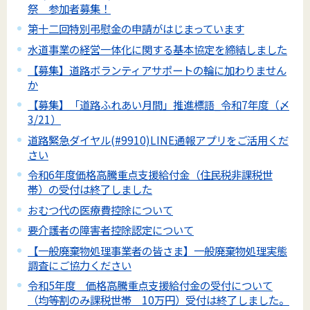
祭 参加者募集！
第十二回特別弔慰金の申請がはじまっています
水道事業の経営一体化に関する基本協定を締結しました
【募集】道路ボランティアサポートの輪に加わりません
か
【募集】「道路ふれあい月間」推進標語_令和7年度（〆
3/21）
道路緊急ダイヤル(#9910)LINE通報アプリをご活用くだ
さい
令和6年度価格高騰重点支援給付金（住民税非課税世
帯）の受付は終了しました
おむつ代の医療費控除について
要介護者の障害者控除認定について
【一般廃棄物処理事業者の皆さま】一般廃棄物処理実態
調査にご協力ください
令和5年度 価格高騰重点支援給付金の受付について
（均等割のみ課税世帯 10万円）受付は終了しました。