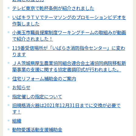
テレビ東京で乾杯条例が紹介されました
いばキラＴＶでテーマソングのプロモーションビデオを
作製しました
小美玉市職員提案制度ワーキングチームの取組みが動画
で紹介されました！
119番受信場所が「いばらき消防指令センター」に変わ
ります
ＪＡ茨城県厚生農業協同組合連合会土浦協同病院移転新
築事業の支援に関する協定書調印式が行われました。
住宅リフォーム補助金のご案内
お知らせ
指定催しの指定について
旧規格消火器は2021年12月31日までに交換が必要で
す！
組織
動物愛護活動支援補助金