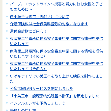
パープル・ホットライン～災害と暴力に悩む女性と子ど
ものために～
微小粒子状物質（PM2.5）について
介護保険料は社会保険料控除の対象になります
還付金詐欺にご用心！
東海第二発電所に係る安全審査申請に関する情報を提供
いたします
東海第二発電所に係る安全審査申請に関する情報を提供
いたします（その２）
東海第二発電所に係る安全審査申請に関する情報を提供
いたします（その３）
いばキラＴＶで小美玉市を取り上げた映像を制作しまし
た
公衆無線LANサービスを開始しました
「小美玉市一般廃棄物処理基本計画」を策定しました
インフルエンザを予防しましょう
野鳥との接し方