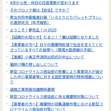
4月から祝・休日の日直業務が変わります
そのブロック塀は【安全】ですか？
男女共同参画推進計画「いろとりどりパレットプラン」
の進捗状況（年次報告）
ようこそ！夢先生！in 2020
【延期のお知らせ】たまご！？展は延期となりました
【事業者の方へ】日々の廃棄物処理で社会を支えてくだ
さっているすべての皆様へ（環境大臣感謝の手紙）
【重要】小美玉市消防出初式の中止について
猫除け機の貸し出しについて
新型コロナウイルス感染症の影響により事業収入が減少
した中小事業者等に対する固定資産税の特例措置につい
て
道路工事実施協議関係書類
新型コロナウイルス感染症に係る廃棄物対策について
【事業者の方へ】廃棄物の収集運搬作業における新型コ
ロナウイルス感染症対策について