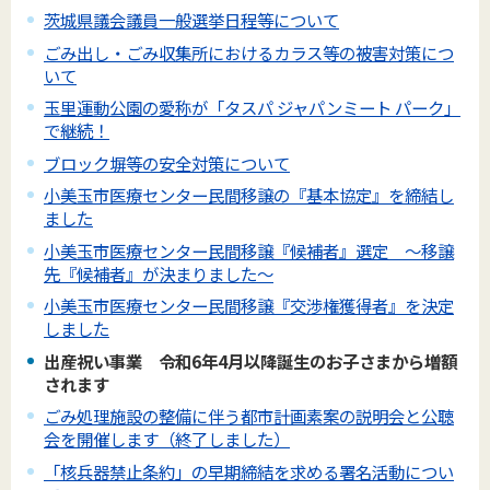
茨城県議会議員一般選挙日程等について
ごみ出し・ごみ収集所におけるカラス等の被害対策につ
いて
玉里運動公園の愛称が「タスパ ジャパンミート パーク」
で継続！
ブロック塀等の安全対策について
小美玉市医療センター民間移譲の『基本協定』を締結し
ました
小美玉市医療センター民間移譲『候補者』選定 ～移譲
先『候補者』が決まりました～
小美玉市医療センター民間移譲『交渉権獲得者』を決定
しました
出産祝い事業 令和6年4月以降誕生のお子さまから増額
されます
ごみ処理施設の整備に伴う都市計画素案の説明会と公聴
会を開催します（終了しました）
「核兵器禁止条約」の早期締結を求める署名活動につい