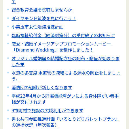
て
総合教育会議を傍聴しませんか
ダイヤモンド筑波を見に行こう！
小美玉市女性活躍推進計画
臨時福祉給付金（経済対策分）の受付終了のお知らせ
恋愛・結婚イメージアッププロモーションムービー
「Diamond Wedding」を制作しました！
オリジナル婚姻届＆結婚記念証の配布・贈呈が始まりま
した♥
水道の冬支度 水道管の凍結による漏水の防止をしましょ
う。
消防団の組織が新しくなります
平成22年4月から肝臓機能障がいによる身体障がい者手
帳が交付されます
9市町村で施設の広域利用ができます
男女共同参画推進計画『いろとりどりパレットプラン』
の進捗状況（年次報告）