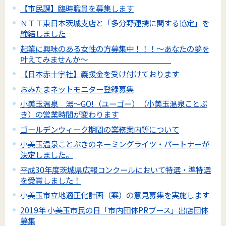
【市民課】臨時職員を募集します
ＮＴＴ東日本茨城支店と「多分野連携に関する協定」を
締結しました
起業に興味のある女性の方募集中！！！～あなたの夢を
叶えてみませんか～
【日本赤十字社】義援金を受け付けております
おみたまネットモニター登録募集
小美玉温泉 湯～GO!（ユーゴー）（小美玉温泉ことぶ
き）の営業時間が変わります
ゴールデンウィーク期間の業務案内等について
小美玉温泉ことぶきのネーミングライツ・パートナーが
決定しました。
平成30年度茨城県広報コンクールにおいて特選・準特選
を受賞しました！
小美玉市立地適正化計画（案）の意見募集を実施します
2019年 小美玉市民の日「市内団体PRブース」出店団体
募集