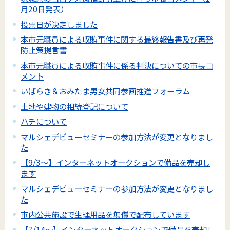
月20日発表）
投票日が決定しました
本市元職員による収賄事件に関する最終報告書及び再発
防止策提言書
本市元職員による収賄事件に係る判決についての市長コ
メント
いばらき＆おみたま男女共同参画推進フォーラム
土地や建物の相続登記について
ハチについて
マルシェデビューセミナーの参加方法が変更となりまし
た
【9/3～】インターネットオークションで備品を売却し
ます
マルシェデビューセミナーの参加方法が変更となりまし
た
市内公共施設で生理用品を無償で配布しています
【7/14～】インターネットオークションで備品を売却し