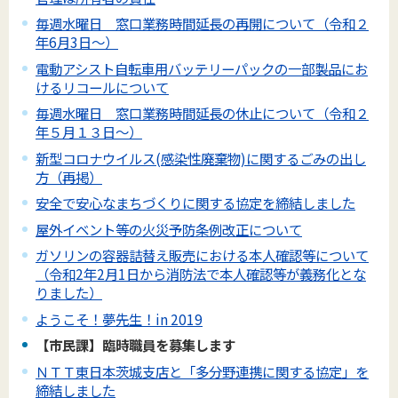
毎週水曜日 窓口業務時間延長の再開について（令和２
年6月3日～）
電動アシスト自転車用バッテリーパックの一部製品にお
けるリコールについて
毎週水曜日 窓口業務時間延長の休止について（令和２
年５月１３日～）
新型コロナウイルス(感染性廃棄物)に関するごみの出し
方（再掲）
安全で安心なまちづくりに関する協定を締結しました
屋外イベント等の火災予防条例改正について
ガソリンの容器詰替え販売における本人確認等について
（令和2年2月1日から消防法で本人確認等が義務化とな
りました）
ようこそ！夢先生！in 2019
【市民課】臨時職員を募集します
ＮＴＴ東日本茨城支店と「多分野連携に関する協定」を
締結しました