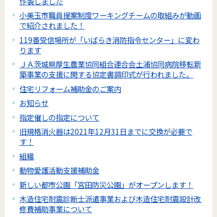
作製しました
小美玉市職員提案制度ワーキングチームの取組みが動画
で紹介されました！
119番受信場所が「いばらき消防指令センター」に変わ
ります
ＪＡ茨城県厚生農業協同組合連合会土浦協同病院移転新
築事業の支援に関する協定書調印式が行われました。
住宅リフォーム補助金のご案内
お知らせ
指定催しの指定について
旧規格消火器は2021年12月31日までに交換が必要で
す！
組織
動物愛護活動支援補助金
新しい都市公園「宮田防災公園」がオープンします！
木造住宅耐震診断士派遣事業および木造住宅耐震設計改
修費補助事業について