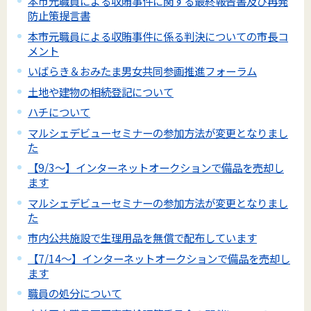
本市元職員による収賄事件に関する最終報告書及び再発
防止策提言書
本市元職員による収賄事件に係る判決についての市長コ
メント
いばらき＆おみたま男女共同参画推進フォーラム
土地や建物の相続登記について
ハチについて
マルシェデビューセミナーの参加方法が変更となりまし
た
【9/3～】インターネットオークションで備品を売却し
ます
マルシェデビューセミナーの参加方法が変更となりまし
た
市内公共施設で生理用品を無償で配布しています
【7/14～】インターネットオークションで備品を売却し
ます
職員の処分について