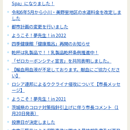
Spa」になりました！
令和6年5月から小川・美野里地区の水道料金を改定しま
した
都市計画の変更を行いました
ようこそ！夢先生！in 2022
四季健康館「健康風呂」再開のお知らせ
乾杯は乳製品で！！乳製品乾杯条例推進中！
「ゼロカーボンシティ宣言」を共同表明しました。
【輸血用血液が不足しております。献血にご協力くださ
い】
ロシア連邦によるウクライナ侵攻について【市長メッセ
ージ】
ようこそ！夢先生！in 2021
茨城県のコロナ対策指針引上げに伴う市長コメント（1
月20日発表）
投票日が決定しました