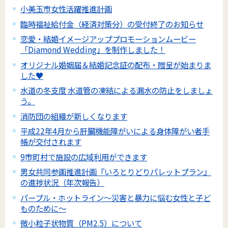
小美玉市女性活躍推進計画
臨時福祉給付金（経済対策分）の受付終了のお知らせ
恋愛・結婚イメージアッププロモーションムービー
「Diamond Wedding」を制作しました！
オリジナル婚姻届＆結婚記念証の配布・贈呈が始まりま
した♥
水道の冬支度 水道管の凍結による漏水の防止をしましょ
う。
消防団の組織が新しくなります
平成22年4月から肝臓機能障がいによる身体障がい者手
帳が交付されます
9市町村で施設の広域利用ができます
男女共同参画推進計画『いろとりどりパレットプラン』
の進捗状況（年次報告）
パープル・ホットライン～災害と暴力に悩む女性と子ど
ものために～
微小粒子状物質（PM2.5）について