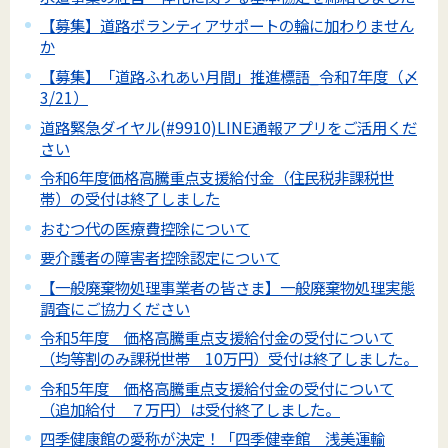
【募集】道路ボランティアサポートの輪に加わりません
か
【募集】「道路ふれあい月間」推進標語_令和7年度（〆
3/21）
道路緊急ダイヤル(#9910)LINE通報アプリをご活用くだ
さい
令和6年度価格高騰重点支援給付金（住民税非課税世
帯）の受付は終了しました
おむつ代の医療費控除について
要介護者の障害者控除認定について
【一般廃棄物処理事業者の皆さま】一般廃棄物処理実態
調査にご協力ください
令和5年度 価格高騰重点支援給付金の受付について
（均等割のみ課税世帯 10万円）受付は終了しました。
令和5年度 価格高騰重点支援給付金の受付について
（追加給付 ７万円）は受付終了しました。
四季健康館の愛称が決定！「四季健幸館 浅美運輸