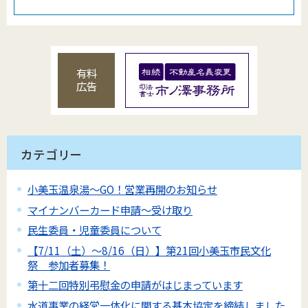
有料
広告
カテゴリー
小美玉温泉湯～GO！営業再開のお知らせ
マイナンバーカード申請～受け取り
民生委員・児童委員について
【7/11（土）～8/16（日）】第21回小美玉市民文化
祭 参加者募集！
第十二回特別弔慰金の申請がはじまっています
水道事業の経営一体化に関する基本協定を締結しました