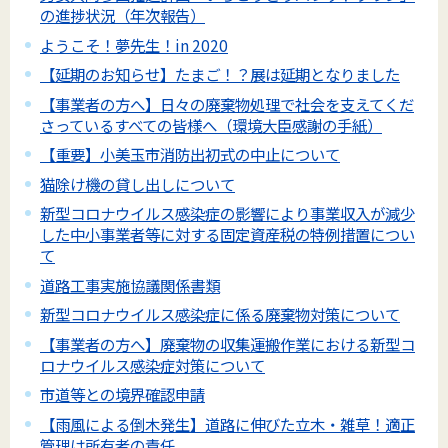
の進捗状況（年次報告）
ようこそ！夢先生！in 2020
【延期のお知らせ】たまご！？展は延期となりました
【事業者の方へ】日々の廃棄物処理で社会を支えてくだ
さっているすべての皆様へ（環境大臣感謝の手紙）
【重要】小美玉市消防出初式の中止について
猫除け機の貸し出しについて
新型コロナウイルス感染症の影響により事業収入が減少
した中小事業者等に対する固定資産税の特例措置につい
て
道路工事実施協議関係書類
新型コロナウイルス感染症に係る廃棄物対策について
【事業者の方へ】廃棄物の収集運搬作業における新型コ
ロナウイルス感染症対策について
市道等との境界確認申請
【雨風による倒木発生】道路に伸びた立木・雑草！適正
管理は所有者の責任