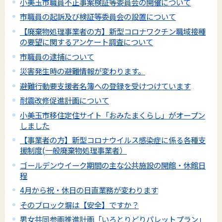
小美玉市職員不正事案検証等委員会の開催について
市職員の起訴及び検証等委員会の設置について
【廃棄物処理事業者の方】新型コロナワクチン職域接種
の要望に関するアンケート調査について
市職員の逮捕について
災害発生時の避難情報が変わります。
避難行動要支援者名簿への登録を受けつけています
耐震改修促進計画について
小美玉市移住定住サイト「おみたまくらし」がオープン
しました
【事業者の方】新型コロナウイルス感染症に係る各種支
援制度(一般廃棄物処理事業者）
ゴールデンウイーク期間の主な公共施設の開館・休館日
程
4月から祝・休日の日直業務が変わります
そのブロック塀は【安全】ですか？
男女共同参画推進計画「いろとりどりパレットプラン」