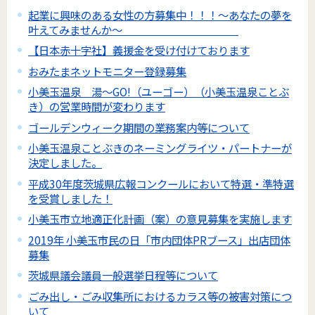
起業に興味のある女性の方募集中！！！～あなたの夢を
叶えてみませんか～
【日本赤十字社】義援金を受け付けております
おみたまネットモニター登録募集
小美玉温泉 湯～GO!（ユーゴー）（小美玉温泉ことぶ
き）の営業時間が変わります
ゴールデンウィーク期間の業務案内等について
小美玉温泉ことぶきのネーミングライツ・パートナーが
決定しました。
平成30年度茨城県広報コンクールにおいて特選・準特選
を受賞しました！
小美玉市立地適正化計画（案）の意見募集を実施します
2019年 小美玉市民の日「市内団体PRブース」出店団体
募集
茨城県議会議員一般選挙日程等について
ごみ出し・ごみ収集所におけるカラス等の被害対策につ
いて