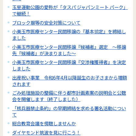
玉里運動公園の愛称が「タスパ ジャパンミート パーク」
で継続！
ブロック塀等の安全対策について
小美玉市医療センター民間移譲の『基本協定』を締結し
ました
小美玉市医療センター民間移譲『候補者』選定 ～移譲
先『候補者』が決まりました～
小美玉市医療センター民間移譲『交渉権獲得者』を決定
しました
出産祝い事業 令和6年4月以降誕生のお子さまから増額
されます
ごみ処理施設の整備に伴う都市計画素案の説明会と公聴
会を開催します（終了しました）
「核兵器禁止条約」の早期締結を求める署名活動につい
て
総合教育会議を傍聴しませんか
ダイヤモンド筑波を見に行こう！