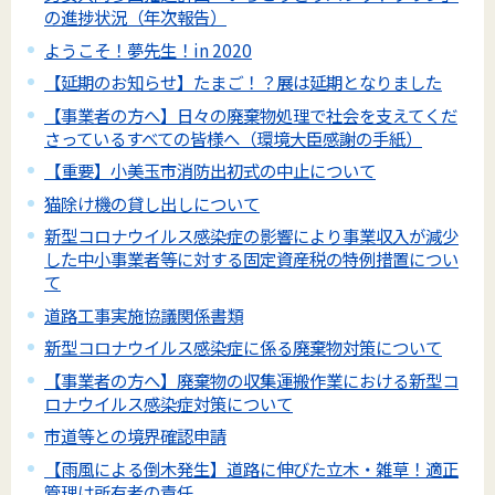
の進捗状況（年次報告）
ようこそ！夢先生！in 2020
【延期のお知らせ】たまご！？展は延期となりました
【事業者の方へ】日々の廃棄物処理で社会を支えてくだ
さっているすべての皆様へ（環境大臣感謝の手紙）
【重要】小美玉市消防出初式の中止について
猫除け機の貸し出しについて
新型コロナウイルス感染症の影響により事業収入が減少
した中小事業者等に対する固定資産税の特例措置につい
て
道路工事実施協議関係書類
新型コロナウイルス感染症に係る廃棄物対策について
【事業者の方へ】廃棄物の収集運搬作業における新型コ
ロナウイルス感染症対策について
市道等との境界確認申請
【雨風による倒木発生】道路に伸びた立木・雑草！適正
管理は所有者の責任