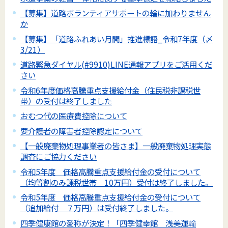
【募集】道路ボランティアサポートの輪に加わりません
か
【募集】「道路ふれあい月間」推進標語_令和7年度（〆
3/21）
道路緊急ダイヤル(#9910)LINE通報アプリをご活用くだ
さい
令和6年度価格高騰重点支援給付金（住民税非課税世
帯）の受付は終了しました
おむつ代の医療費控除について
要介護者の障害者控除認定について
【一般廃棄物処理事業者の皆さま】一般廃棄物処理実態
調査にご協力ください
令和5年度 価格高騰重点支援給付金の受付について
（均等割のみ課税世帯 10万円）受付は終了しました。
令和5年度 価格高騰重点支援給付金の受付について
（追加給付 ７万円）は受付終了しました。
四季健康館の愛称が決定！「四季健幸館 浅美運輸