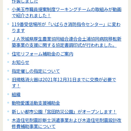
作製しました
小美玉市職員提案制度ワーキングチームの取組みが動画
で紹介されました！
119番受信場所が「いばらき消防指令センター」に変わ
ります
ＪＡ茨城県厚生農業協同組合連合会土浦協同病院移転新
築事業の支援に関する協定書調印式が行われました。
住宅リフォーム補助金のご案内
お知らせ
指定催しの指定について
旧規格消火器は2021年12月31日までに交換が必要で
す！
組織
動物愛護活動支援補助金
新しい都市公園「宮田防災公園」がオープンします！
木造住宅耐震診断士派遣事業および木造住宅耐震設計改
修費補助事業について