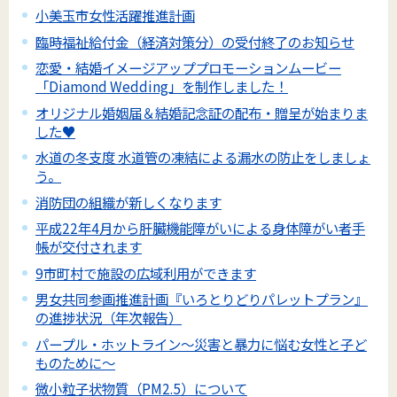
小美玉市女性活躍推進計画
臨時福祉給付金（経済対策分）の受付終了のお知らせ
恋愛・結婚イメージアッププロモーションムービー
「Diamond Wedding」を制作しました！
オリジナル婚姻届＆結婚記念証の配布・贈呈が始まりま
した♥
水道の冬支度 水道管の凍結による漏水の防止をしましょ
う。
消防団の組織が新しくなります
平成22年4月から肝臓機能障がいによる身体障がい者手
帳が交付されます
9市町村で施設の広域利用ができます
男女共同参画推進計画『いろとりどりパレットプラン』
の進捗状況（年次報告）
パープル・ホットライン～災害と暴力に悩む女性と子ど
ものために～
微小粒子状物質（PM2.5）について