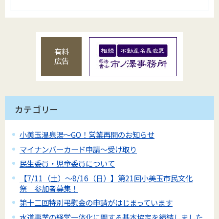
有料
広告
カテゴリー
小美玉温泉湯～GO！営業再開のお知らせ
マイナンバーカード申請～受け取り
民生委員・児童委員について
【7/11（土）～8/16（日）】第21回小美玉市民文化
祭 参加者募集！
第十二回特別弔慰金の申請がはじまっています
水道事業の経営一体化に関する基本協定を締結しました