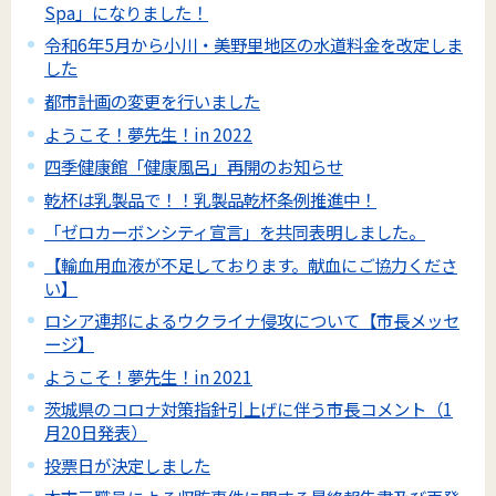
Spa」になりました！
令和6年5月から小川・美野里地区の水道料金を改定しま
した
都市計画の変更を行いました
ようこそ！夢先生！in 2022
四季健康館「健康風呂」再開のお知らせ
乾杯は乳製品で！！乳製品乾杯条例推進中！
「ゼロカーボンシティ宣言」を共同表明しました。
【輸血用血液が不足しております。献血にご協力くださ
い】
ロシア連邦によるウクライナ侵攻について【市長メッセ
ージ】
ようこそ！夢先生！in 2021
茨城県のコロナ対策指針引上げに伴う市長コメント（1
月20日発表）
投票日が決定しました