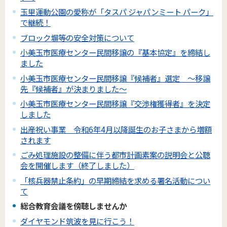
玉里運動公園の愛称が「タスパ ジャパンミート パーク」
で継続！
ブロック塀等の安全対策について
小美玉市医療センター民間移譲の『基本協定』を締結し
ました
小美玉市医療センター民間移譲『候補者』選定 ～移譲
先『候補者』が決まりました～
小美玉市医療センター民間移譲『交渉権獲得者』を決定
しました
出産祝い事業 令和6年4月以降誕生のお子さまから増額
されます
ごみ処理施設の整備に伴う都市計画素案の説明会と公聴
会を開催します（終了しました）
「核兵器禁止条約」の早期締結を求める署名活動につい
て
総合教育会議を傍聴しませんか
ダイヤモンド筑波を見に行こう！