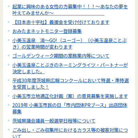
起業に興味のある女性の方募集中！！！～あなたの夢を
叶えてみませんか～
【日本赤十字社】義援金を受け付けております
おみたまネットモニター登録募集
小美玉温泉 湯～GO!（ユーゴー）（小美玉温泉ことぶ
き）の営業時間が変わります
ゴールデンウィーク期間の業務案内等について
小美玉温泉ことぶきのネーミングライツ・パートナーが
決定しました。
平成30年度茨城県広報コンクールにおいて特選・準特選
を受賞しました！
小美玉市立地適正化計画（案）の意見募集を実施します
2019年 小美玉市民の日「市内団体PRブース」出店団体
募集
茨城県議会議員一般選挙日程等について
ごみ出し・ごみ収集所におけるカラス等の被害対策につ
いて