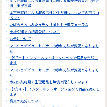
本市元職員による収賄事件に関する最終報告書及び再発
防止策提言書
本市元職員による収賄事件に係る判決についての市長コ
メント
いばらき＆おみたま男女共同参画推進フォーラム
土地や建物の相続登記について
ハチについて
マルシェデビューセミナーの参加方法が変更となりまし
た
【9/3～】インターネットオークションで備品を売却し
ます
マルシェデビューセミナーの参加方法が変更となりまし
た
市内公共施設で生理用品を無償で配布しています
【7/14～】インターネットオークションで備品を売却し
ます
職員の処分について