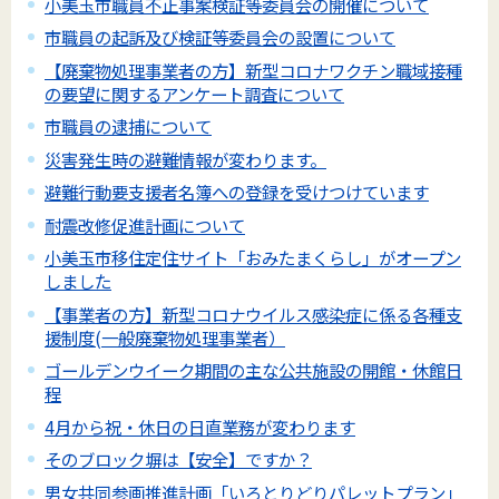
小美玉市職員不正事案検証等委員会の開催について
市職員の起訴及び検証等委員会の設置について
【廃棄物処理事業者の方】新型コロナワクチン職域接種
の要望に関するアンケート調査について
市職員の逮捕について
災害発生時の避難情報が変わります。
避難行動要支援者名簿への登録を受けつけています
耐震改修促進計画について
小美玉市移住定住サイト「おみたまくらし」がオープン
しました
【事業者の方】新型コロナウイルス感染症に係る各種支
援制度(一般廃棄物処理事業者）
ゴールデンウイーク期間の主な公共施設の開館・休館日
程
4月から祝・休日の日直業務が変わります
そのブロック塀は【安全】ですか？
男女共同参画推進計画「いろとりどりパレットプラン」