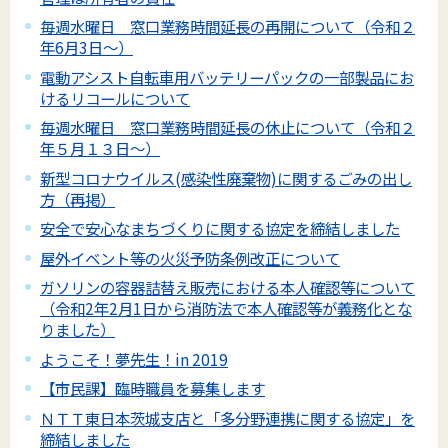
毎週水曜日 窓口業務時間延長の再開について（令和２
年6月3日～）
電動アシスト自転車用バッテリーパックの一部製品にお
けるリコールについて
毎週水曜日 窓口業務時間延長の休止について（令和２
年５月１３日～）
新型コロナウイルス(感染性廃棄物)に関するごみの出し
方（再掲）
安全で安心なまちづくりに関する協定を締結しました
屋外イベント等の火災予防条例改正について
ガソリンの容器詰替え販売における本人確認等について
（令和2年2月1日から消防法で本人確認等が義務化とな
りました）
ようこそ！夢先生！in 2019
【市民課】臨時職員を募集します
ＮＴＴ東日本茨城支店と「多分野連携に関する協定」を
締結しました